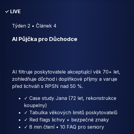
✓ LIVE
Týden 2 • Článek 4
AI Půjčka pro Důchodce
AI filtruje poskytovatele akceptující věk 70+ let,
zohledňuje důchod i doplňkové příjmy a varuje
před lichváři s RPSN nad 50 %.
✓ Case study Jana (72 let, rekonstrukce
koupelny)
✓ Tabulka věkových limitů poskytovatelů
✓ Red flags lichvy + bezpečné znaky
✓ 8 min čtení • 10 FAQ pro seniory