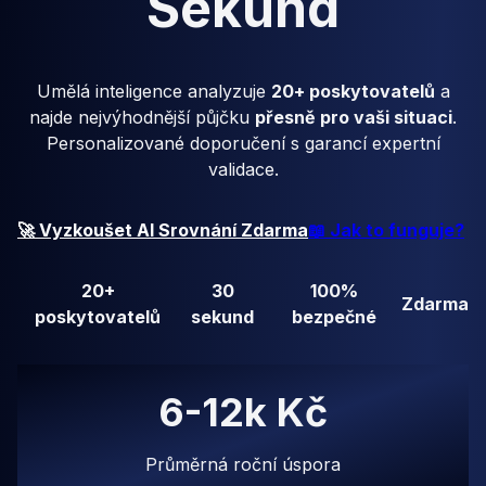
Sekund
Umělá inteligence analyzuje
20+ poskytovatelů
a
najde nejvýhodnější půjčku
přesně pro vaši situaci
.
Personalizované doporučení s garancí expertní
validace.
🚀 Vyzkoušet AI Srovnání Zdarma
📖 Jak to funguje?
20+
30
100%
Zdarma
poskytovatelů
sekund
bezpečné
6-12k Kč
Průměrná roční úspora