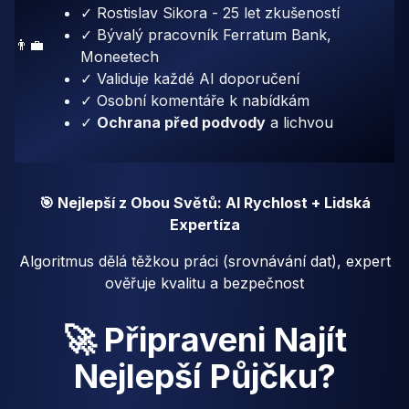
✓ Rostislav Sikora - 25 let zkušeností
✓ Bývalý pracovník Ferratum Bank,
👨‍💼
Moneetech
✓ Validuje každé AI doporučení
✓ Osobní komentáře k nabídkám
✓
Ochrana před podvody
a lichvou
🎯 Nejlepší z Obou Světů: AI Rychlost + Lidská
Expertíza
Algoritmus dělá těžkou práci (srovnávání dat), expert
ověřuje kvalitu a bezpečnost
🚀 Připraveni Najít
Nejlepší Půjčku?