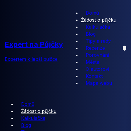
Domů
Žádost o půjčku
Kalkulačka
Blog
Tipy a rady
Expert na Půjčky
Recenze
Porovnání
Expertem k lepší půjčce
Města
O autorovi
Kontakt
Mapa webu
Domů
Žádost o půjčku
Kalkulačka
Blog