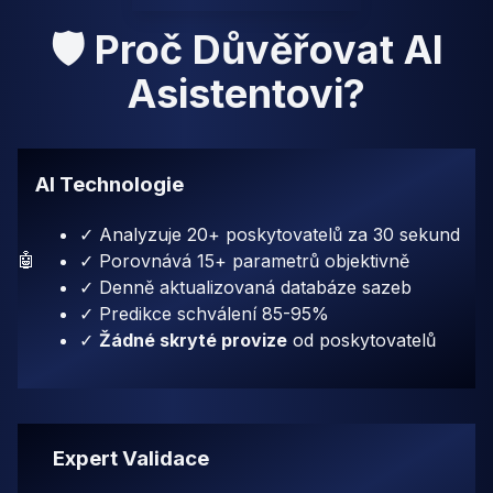
🛡️ Proč Důvěřovat AI
Asistentovi?
AI Technologie
✓ Analyzuje 20+ poskytovatelů za 30 sekund
🤖
✓ Porovnává 15+ parametrů objektivně
✓ Denně aktualizovaná databáze sazeb
✓ Predikce schválení 85-95%
✓
Žádné skryté provize
od poskytovatelů
Expert Validace