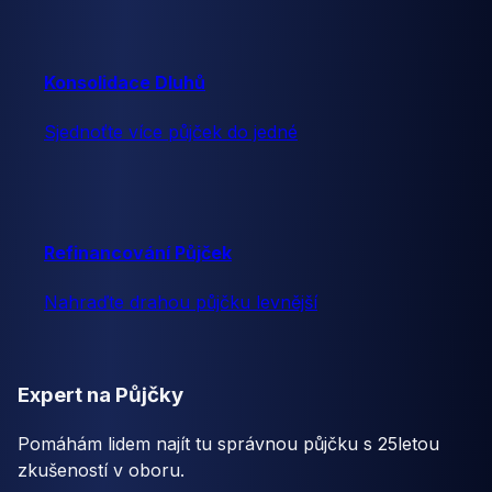
Konsolidace Dluhů
Sjednoťte více půjček do jedné
Refinancování Půjček
Nahraďte drahou půjčku levnější
Expert na Půjčky
Pomáhám lidem najít tu správnou půjčku s 25letou
zkušeností v oboru.