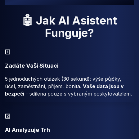
🤖 Jak AI Asistent
Funguje?
1️⃣
Zadáte Vaši Situaci
5 jednoduchých otázek (30 sekund): výše půjčky,
účel, zaměstnání, příjem, bonita.
Vaše data jsou v
bezpečí
- sdílena pouze s vybraným poskytovatelem.
2️⃣
AI Analyzuje Trh