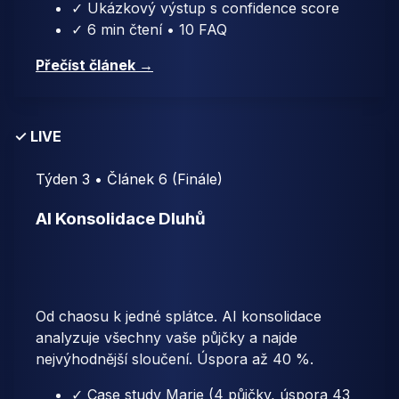
✓ Ukázkový výstup s confidence score
✓ 6 min čtení • 10 FAQ
Přečíst článek →
✓ LIVE
Týden 3 • Článek 6 (Finále)
AI Konsolidace Dluhů
Od chaosu k jedné splátce. AI konsolidace
analyzuje všechny vaše půjčky a najde
nejvýhodnější sloučení. Úspora až 40 %.
✓ Case study Marie (4 půjčky, úspora 43