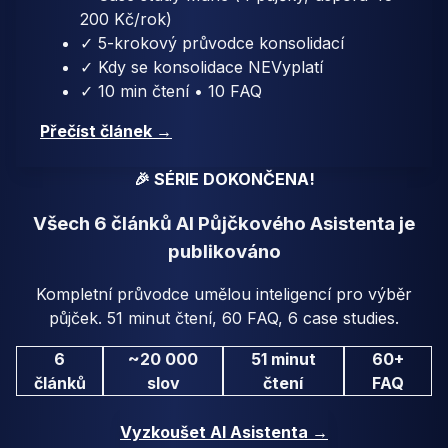
200 Kč/rok)
✓ 5-krokový průvodce konsolidací
✓ Kdy se konsolidace NEVyplatí
✓ 10 min čtení • 10 FAQ
Přečíst článek →
🎉 SÉRIE DOKONČENA!
Všech 6 článků AI Půjčkového Asistenta je
publikováno
Kompletní průvodce umělou inteligencí pro výběr
půjček. 51 minut čtení, 60 FAQ, 6 case studies.
6
~20 000
51 minut
60+
článků
slov
čtení
FAQ
Vyzkoušet AI Asistenta →