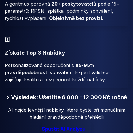
Algoritmus porovná
20+ poskytovatelů
podle 15+
parametrů: RPSN, splátka, podmínky schválení,
rychlost vyplacení.
Objektivně bez provizí.
3️⃣
Získáte Top 3 Nabídky
Personalizované doporučení s
85-95%
pravděpodobností schválení
. Expert validace
zajišťuje kvalitu a bezpečnost každé nabídky.
⚡ Výsledek: Ušetříte 6 000 - 12 000 Kč ročně
AI najde levnější nabídky, které byste při manuálním
hledání pravděpodobně přehlédli
Spustit AI Analýzu →