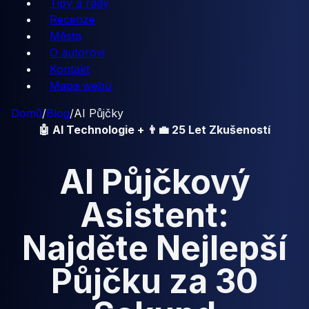
Tipy a rady
Recenze
Města
O autorovi
Kontakt
Mapa webu
Domů
/
Blog
/
AI Půjčky
🤖 AI Technologie + 👨‍💼 25 Let Zkušeností
AI Půjčkový
Asistent:
Najděte Nejlepší
Půjčku za 30