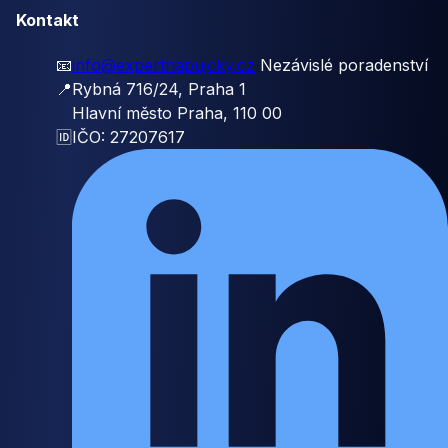
Kontakt
📧
info@expertnapujcky.cz
Nezávislé poradenství
📍
Rybná 716/24, Praha 1
Hlavní město Praha, 110 00
🆔
IČO: 27207617