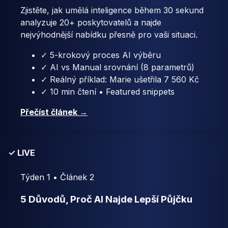
Zjistěte, jak umělá inteligence během 30 sekund
analyzuje 20+ poskytovatelů a najde
nejvýhodnější nabídku přesně pro vaši situaci.
✓ 5-krokový proces AI výběru
✓ AI vs Manual srovnání (8 parametrů)
✓ Reálný příklad: Marie ušetřila 7 560 Kč
✓ 10 min čtení • Featured snippets
Přečíst článek →
✓ LIVE
Týden 1 • Článek 2
5 Důvodů, Proč AI Najde Lepší Půjčku