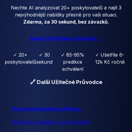
Nechte AI analyzovat 20+ poskytovatelů a najít 3
nejvýhodnější nabídky přesně pro vaši situaci.
Zdarma, za 30 sekund, bez závazků.
Spustit AI Půjčkový Asistent →
✓ 20+
✓ 30
✓ 85-95%
✓ Ušetříte 6-
poskytovatelů
sekund
predikce
12k Kč ročně
schválení
🔗 Další Užitečné Průvodce
Průvodce Bezpečnou Půjčkou
12bodový checklist proti podvodům