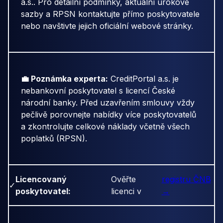
a.s.. Pro detailní podmínky, aktuální úrokové
sazby a RPSN kontaktujte přímo poskytovatele
nebo navštivte jejich oficiální webové stránky.
💼 Poznámka experta:
CreditPortal a.s. je
nebankovní poskytovatel s licencí České
národní banky. Před uzavřením smlouvy vždy
pečlivě porovnejte nabídky více poskytovatelů
a zkontrolujte celkové náklady včetně všech
poplatků (RPSN).
Licencovaný
Ověřte
registru ČNB
✓
poskytovatel:
licenci v
→