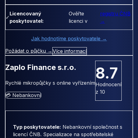
Licencovaný
Ověřte
registru ČNB
✓
poskytovatel:
licenci v
→
Jak hodnotíme poskytovatele →
Požádat o půjčku →
Více informací
Zaplo Finance s.r.o.
8.7
Rychlé mikropůjčky s online vyřízením
Hodnocení
z 10
💳 Nebankovní
Typ poskytovatele:
Nebankovní společnost s
licencí ČNB. Specializace na spotřebitelské