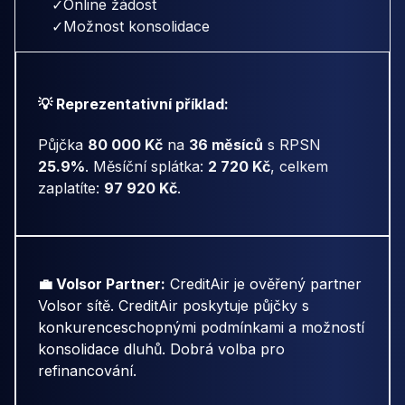
✓
Online žádost
✓
Možnost konsolidace
💡 Reprezentativní příklad:
Půjčka
80 000 Kč
na
36 měsíců
s RPSN
25.9%
. Měsíční splátka:
2 720 Kč
, celkem
zaplatíte:
97 920 Kč
.
💼 Volsor Partner:
CreditAir je ověřený partner
Volsor sítě. CreditAir poskytuje půjčky s
konkurenceschopnými podmínkami a možností
konsolidace dluhů. Dobrá volba pro
refinancování.