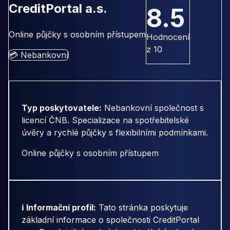
CreditPortal a.s.
8.5
Online půjčky s osobním přístupem
Hodnocení
z 10
💳 Nebankovní
Typ poskytovatele:
Nebankovní společnost s
licencí ČNB. Specializace na spotřebitelské
úvěry a rychlé půjčky s flexibilními podmínkami.
Online půjčky s osobním přístupem
ℹ️ Informační profil:
Tato stránka poskytuje
základní informace o společnosti CreditPortal