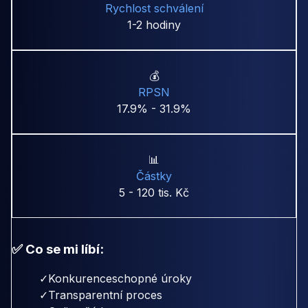
Rychlost schválení
1-2 hodiny
💰
RPSN
17.9% - 31.9%
📊
Částky
5 - 120 tis. Kč
✅ Co se mi líbí:
✓
Konkurenceschopné úroky
✓
Transparentní proces