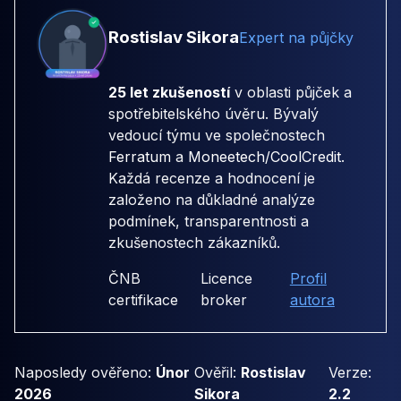
Rostislav Sikora
Expert na půjčky
25 let zkušeností
v oblasti půjček a
spotřebitelského úvěru. Bývalý
vedoucí týmu ve společnostech
Ferratum
a
Moneetech/CoolCredit
.
Každá recenze a hodnocení je
založeno na důkladné analýze
podmínek, transparentnosti a
zkušenostech zákazníků.
ČNB
Licence
Profil
certifikace
broker
autora
Naposledy ověřeno:
Únor
Ověřil:
Rostislav
Verze:
2026
Sikora
2.2