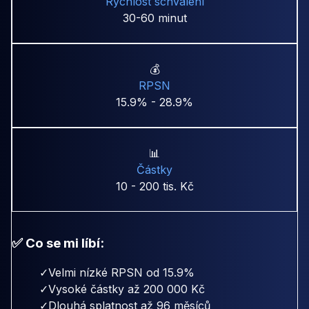
Rychlost schválení
30-60 minut
💰
RPSN
15.9% - 28.9%
📊
Částky
10 - 200 tis. Kč
✅ Co se mi líbí:
✓
Velmi nízké RPSN od 15.9%
✓
Vysoké částky až 200 000 Kč
✓
Dlouhá splatnost až 96 měsíců