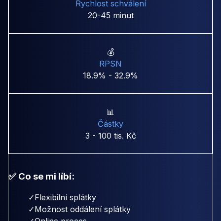
Rychlost schválení
20-45 minut
💰
RPSN
18.9% - 32.9%
📊
Částky
3 - 100 tis. Kč
✅ Co se mi líbí:
✓
Flexibilní splátky
✓
Možnost oddálení splátky
✓
Online proces