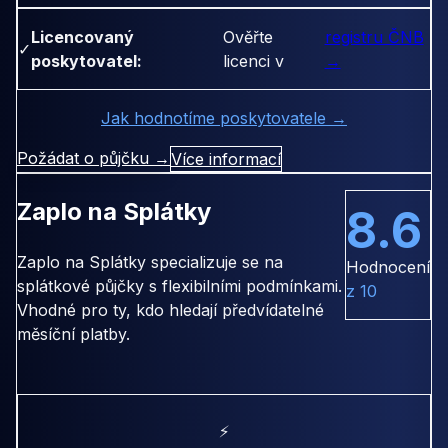
Licencovaný
Ověřte
registru ČNB
✓
poskytovatel:
licenci v
→
Jak hodnotíme poskytovatele →
Požádat o půjčku →
Více informací
Zaplo na Splátky
8.6
Zaplo na Splátky specializuje se na
Hodnocení
splátkové půjčky s flexibilními podmínkami.
z 10
Vhodné pro ty, kdo hledají předvídatelné
měsíční platby.
⚡