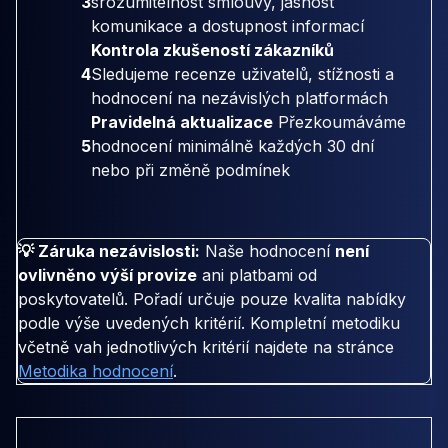
3
srozumitelnost smlouvy, jasnost
komunikace a dostupnost informací
Kontrola zkušeností zákazníků
4
Sledujeme recenze uživatelů, stížnosti a
hodnocení na nezávislých platformách
Pravidelná aktualizace
Přezkoumáváme
5
hodnocení minimálně každých 30 dní
nebo při změně podmínek
💡 Záruka nezávislosti:
Naše hodnocení
není
ovlivněno výší provize
ani platbami od
poskytovatelů. Pořadí určuje pouze kvalita nabídky
podle výše uvedených kritérií. Kompletní metodiku
včetně vah jednotlivých kritérií najdete na stránce
Metodika hodnocení
.