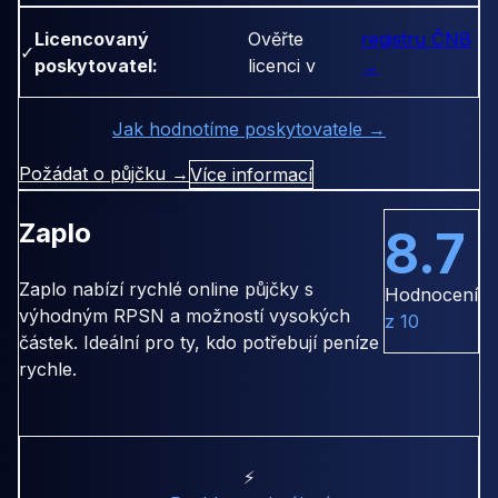
Licencovaný
Ověřte
registru ČNB
✓
poskytovatel:
licenci v
→
Jak hodnotíme poskytovatele →
Požádat o půjčku →
Více informací
Zaplo
8.7
Zaplo nabízí rychlé online půjčky s
Hodnocení
výhodným RPSN a možností vysokých
z 10
částek. Ideální pro ty, kdo potřebují peníze
rychle.
⚡