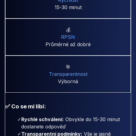
15-30 minut
💰
RPSN
Průměrné až dobré
🎯
Transparentnost
Výborná
✅ Co se mi líbí:
✓
Rychlé schválení:
Obvykle do 15-30 minut
dostanete odpověď
✓
Transparentní podmínky:
Vše je jasně