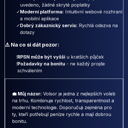
uvedeno, žádné skryté poplatky
✓
Moderní platforma:
Intuitivní webové rozhraní
a mobilní aplikace
✓
Dobrý zákaznický servis:
Rychlá odezva na
dotazy
⚠️ Na co si dát pozor:
!
RPSN může být vyšší
u kratších půjček
!
Požadavky na bonitu
- ne každý projde
schválením
💼 Můj názor:
Volsor je jedna z nejlepších voleb
na trhu. Kombinuje rychlost, transparentnost a
moderní technologie. Doporučuji zejména pro
ty, kteří potřebují peníze rychle a mají dobrou
bonitu.