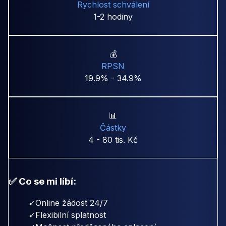
Rychlost schválení
1-2 hodiny
💰
RPSN
19.9% - 34.9%
📊
Částky
4 - 80 tis. Kč
✅ Co se mi líbí:
✓
Online žádost 24/7
✓
Flexibilní splatnost