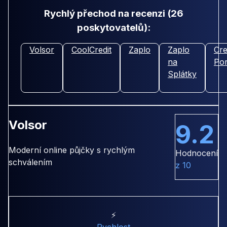
Rychlý přechod na recenzi (26
poskytovatelů):
Volsor
CoolCredit
Zaplo
Zaplo
Cre
na
Por
Splátky
Volsor
9.2
Moderní online půjčky s rychlým
Hodnocení
schválením
z 10
⚡
Rychlost