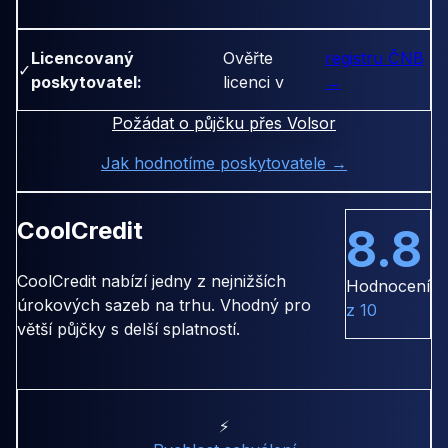
Licencovaný
Ověřte
registru ČNB
✓
poskytovatel:
licenci v
→
Požádat o půjčku přes Volsor
Jak hodnotíme poskytovatele →
CoolCredit
8.8
CoolCredit nabízí jedny z nejnižších
Hodnocení
úrokových sazeb na trhu. Vhodný pro
z 10
větší půjčky s delší splatností.
⚡