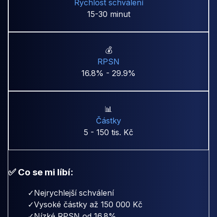
Rychlost schválení
15-30 minut
💰
RPSN
16.8% - 29.9%
📊
Částky
5 - 150 tis. Kč
✅ Co se mi líbí:
✓
Nejrychlejší schválení
✓
Vysoké částky až 150 000 Kč
✓
Nízké RPSN od 16.8%