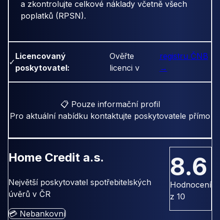
a zkontrolujte celkové náklady včetně všech
poplatků (RPSN).
Licencovaný
Ověřte
registru ČNB
✓
poskytovatel:
licenci v
→
📋 Pouze informační profil
Pro aktuální nabídku kontaktujte poskytovatele přímo
Home Credit a.s.
8.6
Největší poskytovatel spotřebitelských
Hodnocení
úvěrů v ČR
z 10
💳 Nebankovní