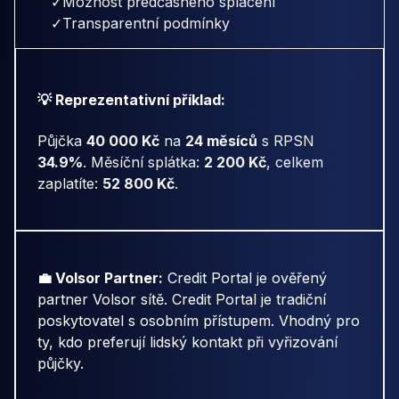
✓
Možnost předčasného splacení
✓
Transparentní podmínky
💡 Reprezentativní příklad:
Půjčka
40 000 Kč
na
24 měsíců
s RPSN
34.9%
. Měsíční splátka:
2 200 Kč
, celkem
zaplatíte:
52 800 Kč
.
💼 Volsor Partner:
Credit Portal je ověřený
partner Volsor sítě. Credit Portal je tradiční
poskytovatel s osobním přístupem. Vhodný pro
ty, kdo preferují lidský kontakt při vyřizování
půjčky.