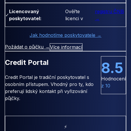
Licencovaný
Ověřte
registru ČNB
✓
poskytovatel:
licenci v
→
Jak hodnotíme poskytovatele →
Požádat o půjčku →
Více informací
Credit Portal
8.5
Credit Portal je tradiční poskytovatel s
Hodnocení
osobním přístupem. Vhodný pro ty, kdo
z 10
preferují lidský kontakt při vyřizování
půjčky.
⚡