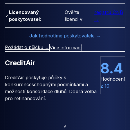
Licencovaný
Ověřte
registru ČNB
✓
poskytovatel:
licenci v
→
Jak hodnotíme poskytovatele →
Požádat o půjčku →
Více informací
CreditAir
8.4
CreditAir poskytuje půjčky s
Hodnocení
konkurenceschopnými podmínkami a
z 10
možností konsolidace dluhů. Dobrá volba
pro refinancování.
⚡