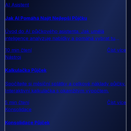
AI Asistent
Jak AI Pomáhá Najít Nejlepší Půjčku
Úvod do AI půjčkového asistenta. Jak umělá
inteligence analyzuje nabídky a pomáhá vybrat tu
nejvýhodnější.
10 min čtení
Číst více
Nástroj
Kalkulačka Půjček
Spočítejte si měsíční splátky a celkové náklady půjčky.
Interaktivní kalkulačka s okamžitým výpočtem.
5 min čtení
Číst více
Konsolidace
Konsolidace Půjček