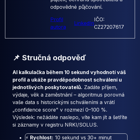
odpovědné půjčování.
Profil
IČO:
LinkedIn
autora
CZ27207617
📌 Stručná odpověď
AI kalkulačka během 10 sekund vyhodnotí váš
profil a ukáže pravděpodobnost schválení u
jednotlivých poskytovatelů.
Zadáte příjem,
výdaje, věk a zaměstnání – algoritmus porovná
vaše data s historickými schváleními a vrátí
„confidence score" v rozmezí 0–100 %.
Výsledek: nežádáte naslepo, víte kam jít a šetříte
si záznamy v registru NRKI/SOLUS.
⚡
Rychlost:
10 sekund vs 30+ minut