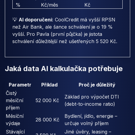
%
Kč/měs
Kč
💡
AI doporučení:
CoolCredit má vyšší RPSN
než Air Bank, ale šance schválení je o 19 %
vyšší. Pro Pavla (první půjčka) je jistota
schválení důležitější než ušetřených 5 520 Kč.
Jaká data AI kalkulačka potřebuje
Parametr
Příklad
Proč je důležitý
Čistý
Základ pro výpočet DTI
měsíční
52 000 Kč
(debt-to-income ratio)
příjem
Měsíční
Bydlení, jídlo, energie –
28 000 Kč
výdaje
určuje volný příjem
Stávající
Jiné úvěry, leasing –