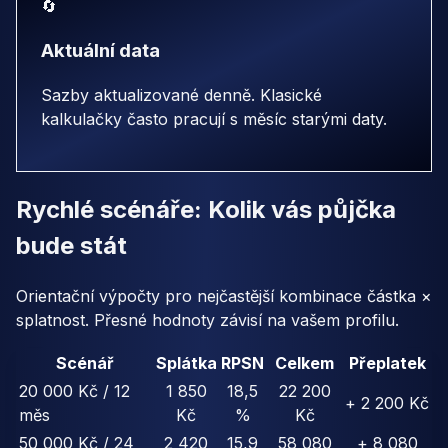
🔄
Aktuální data
Sazby aktualizované denně. Klasické
kalkulačky často pracují s měsíc starými daty.
Rychlé scénáře: Kolik vás půjčka
bude stát
Orientační výpočty pro nejčastější kombinace částka ×
splatnost. Přesné hodnoty závisí na vašem profilu.
Scénář
Splátka
RPSN
Celkem
Přeplatek
20 000 Kč / 12
1 850
18,5
22 200
+ 2 200 Kč
měs
Kč
%
Kč
50 000 Kč / 24
2 420
15,9
58 080
+ 8 080