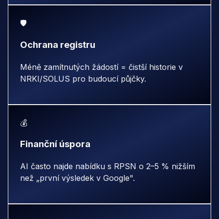
🛡️
Ochrana registru
Méně zamítnutých žádostí = čistší historie v
NRKI/SOLUS pro budoucí půjčky.
💰
Finanční úspora
AI často najde nabídku s RPSN o 2–5 % nižším
než „první výsledek v Google".