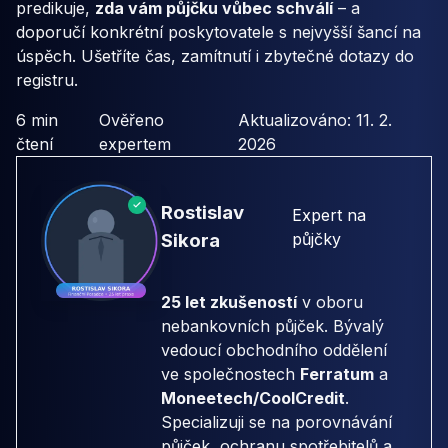
predikuje,
zda vám půjčku vůbec schválí
– a
doporučí konkrétní poskytovatele s nejvyšší šancí na
úspěch. Ušetříte čas, zamítnutí i zbytečné dotazy do
registru.
6 min
Ověřeno
Aktualizováno: 11. 2.
čtení
expertem
2026
Rostislav
Expert na
Sikora
půjčky
25 let zkušeností
v oboru
nebankovních půjček. Bývalý
vedoucí obchodního oddělení
ve společnostech
Ferratum
a
Moneetech/CoolCredit
.
Specializuji se na porovnávání
půjček, ochranu spotřebitelů a