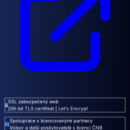
SSL zabezpečený web
🔒
256-bit TLS certifikát | Let's Encrypt
Spolupráce s licencovanými partnery
🏦
Volsor a další poskytovatelé s licencí ČNB