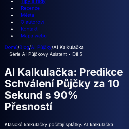
Tipy a rady
Recenze
Města
O autorovi
Kontakt
Mapa webu
Domů
/
Blog
/
AI Půjčky
/
AI Kalkulačka
Série AI Půjčkový Asistent • Díl 5
AI Kalkulačka: Predikce
Schválení Půjčky za 10
Sekund s 90%
Přesností
Klasické kalkulačky počítají splátky. AI kalkulačka