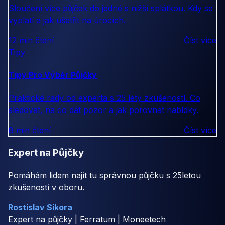
Sloučení více půjček do jedné s nižší splátkou. Kdy se
vyplatí a jak ušetřit na úrocích.
12 min čtení
Číst více
Tipy
Tipy Pro Výběr Půjčky
Praktické rady od experta s 25 lety zkušeností. Co
sledovat, na co dát pozor a jak porovnat nabídky.
8 min čtení
Číst více
Expert na Půjčky
Pomáhám lidem najít tu správnou půjčku s 25letou
zkušeností v oboru.
Rostislav Sikora
Expert na půjčky | Ferratum | Moneetech