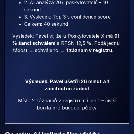
2. AI analýza 20+ poskytovatelů – 10
sekund
3. Výsledek: Top 3 s confidence score
Celkem: 40 sekund
Výsledek: Pavel ví, že u Poskytovatele X má
91
% šanci schválení
a RPSN 12,5 %. Podá jednu
žádost → schváleno →
1 záznam v registru
.
Výsledek: Pavel ušetřil 26 minut a 1
zamítnutou žádost
Místo 2 záznamů v registru má jen 1 – čistší
bonita pro budoucí půjčky.