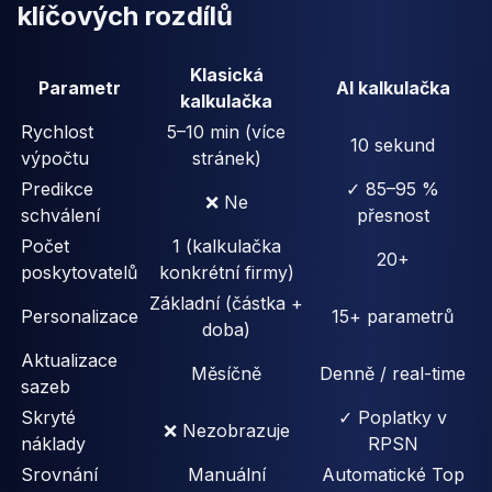
klíčových rozdílů
Klasická
Parametr
AI kalkulačka
kalkulačka
Rychlost
5–10 min (více
10 sekund
výpočtu
stránek)
Predikce
✓ 85–95 %
❌ Ne
schválení
přesnost
Počet
1 (kalkulačka
20+
poskytovatelů
konkrétní firmy)
Základní (částka +
Personalizace
15+ parametrů
doba)
Aktualizace
Měsíčně
Denně / real-time
sazeb
Skryté
✓ Poplatky v
❌ Nezobrazuje
náklady
RPSN
Srovnání
Manuální
Automatické Top