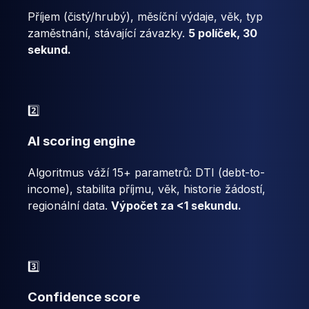
Příjem (čistý/hrubý), měsíční výdaje, věk, typ
zaměstnání, stávající závazky.
5 políček, 30
sekund.
2️⃣
AI scoring engine
Algoritmus váží 15+ parametrů: DTI (debt-to-
income), stabilita příjmu, věk, historie žádostí,
regionální data.
Výpočet za <1 sekundu.
3️⃣
Confidence score