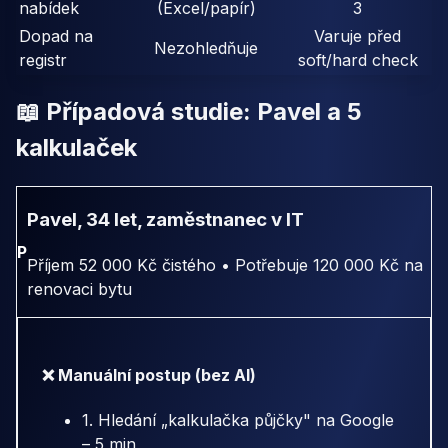
nabídek
(Excel/papír)
3
Dopad na
Varuje před
Nezohledňuje
registr
soft/hard check
📖 Případová studie: Pavel a 5
kalkulaček
Pavel, 34 let, zaměstnanec v IT
P
Příjem 52 000 Kč čistého • Potřebuje 120 000 Kč na
renovaci bytu
❌ Manuální postup (bez AI)
1. Hledání „kalkulačka půjčky" na Google
– 5 min