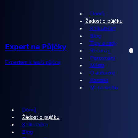
Domů
Žádost o půjčku
Kalkulačka
Blog
Tipy a rady
Expert na Půjčky
Recenze
Porovnání
Expertem k lepší půjčce
Města
O autorovi
Kontakt
Mapa webu
Domů
Žádost o půjčku
Kalkulačka
Blog