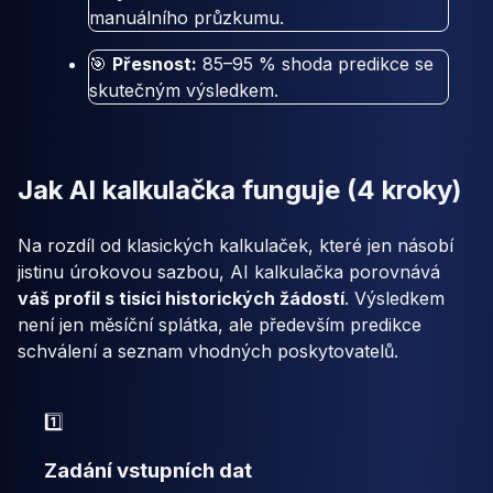
manuálního průzkumu.
🎯
Přesnost:
85–95 % shoda predikce se
skutečným výsledkem.
Jak AI kalkulačka funguje (4 kroky)
Na rozdíl od klasických kalkulaček, které jen násobí
jistinu úrokovou sazbou, AI kalkulačka porovnává
váš profil s tisíci historických žádostí
. Výsledkem
není jen měsíční splátka, ale především predikce
schválení a seznam vhodných poskytovatelů.
1️⃣
Zadání vstupních dat