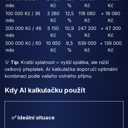
měs
Kč
%
Kč
Kč
100 000 Kč / 36
3 280
12,5
118 080
+ 18 080
měs
Kč
%
Kč
Kč
200 000 Kč / 48
5 150
10,9
247 200
+ 47 200
měs
Kč
%
Kč
Kč
500 000 Kč / 60
10 650
9,5
639 000
+ 139 000
měs
Kč
%
Kč
Kč
💡
Tip:
Kratší splatnost = vyšší splátka, ale nižší
celkový přeplatek. AI kalkulačka doporučí optimální
kombinaci podle vašeho volného příjmu.
Kdy AI kalkulačku použít
✅ Ideální situace