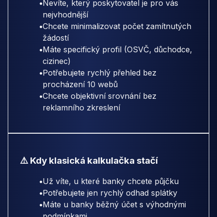
•
Nevíte, který poskytovatel je pro vás
nejvhodnější
•
Chcete minimalizovat počet zamítnutých
žádostí
•
Máte specifický profil (OSVČ, důchodce,
cizinec)
•
Potřebujete rychlý přehled bez
procházení 10 webů
•
Chcete objektivní srovnání bez
reklamního zkreslení
⚠️ Kdy klasická kalkulačka stačí
•
Už víte, u které banky chcete půjčku
•
Potřebujete jen rychlý odhad splátky
•
Máte u banky běžný účet s výhodnými
podmínkami