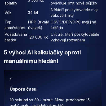
3 500 Kč
splátky
ovlivňuje limit nové půjčky
Někteří poskytovatelé mají
Věk
34 let
věkové limity
Typ
HPP (trvalý
OSVČ/DPP/DPČ mají jiná
zaměstnání
úvazek)
kritéria
Požadovaná
Určuje, kteří poskytovatelé
120 000 Kč
částka
vyhovují rozsahem
5 výhod AI kalkulačky oproti
manuálnímu hledání
⚡
Úspora času
10 sekund vs 30+ minut. Místo procházení 5
webů máte výsledek okamžitě.