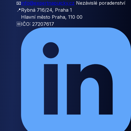
📧
info@expertnapujcky.cz
Nezávislé poradenství
📍
Rybná 716/24, Praha 1
Hlavní město Praha, 110 00
🆔
IČO: 27207617