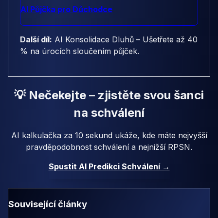
AI Půjčka pro Důchodce
Další díl:
AI Konsolidace Dluhů – Ušetřete až 40
% na úrocích sloučením půjček.
💡 Nečekejte – zjistěte svou šanci
na schválení
AI kalkulačka za 10 sekund ukáže, kde máte nejvyšší
pravděpodobnost schválení a nejnižší RPSN.
Spustit AI Predikci Schválení →
Související články