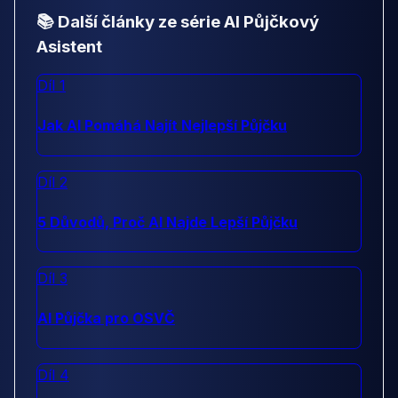
📚 Další články ze série AI Půjčkový
Asistent
Díl 1
Jak AI Pomáhá Najít Nejlepší Půjčku
Díl 2
5 Důvodů, Proč AI Najde Lepší Půjčku
Díl 3
AI Půjčka pro OSVČ
Díl 4