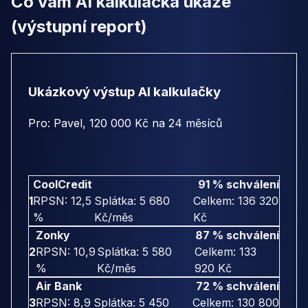
Co vám AI kalkulačka ukáže
(výstupní report)
Ukázkový výstup AI kalkulačky
Pro: Pavel, 120 000 Kč na 24 měsíců
CoolCredit
91 % schválení
1
RPSN: 12,5
Splátka: 5 680
Celkem: 136 320
%
Kč/měs
Kč
Zonky
87 % schválení
2
RPSN: 10,9
Splátka: 5 580
Celkem: 133
%
Kč/měs
920 Kč
Air Bank
72 % schválení
3
RPSN: 8,9
Splátka: 5 450
Celkem: 130 800