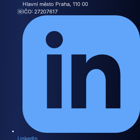
Hlavní město Praha, 110 00
🆔
IČO: 27207617
LinkedIn