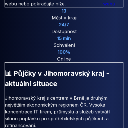
webu nebo pokračujte níže.
webu
13
Měst v kraji
24/7
Dostupnost
15 min
Schválení
100%
Online
📊 Půjčky v Jihomoravský kraj -
aktuální situace
Jihomoravský kraj s centrem v Brně je druhým
největším ekonomickým regionem ČR. Vysoká
koncentrace IT firem, průmyslu a služeb vytváří
silnou poptávku po spotřebitelských půjčkách a
refinancování.