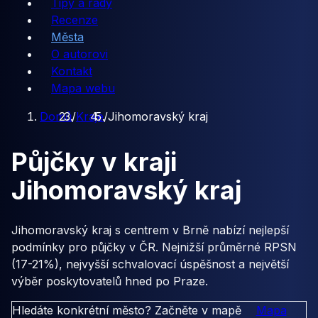
Tipy a rady
Recenze
Města
O autorovi
Kontakt
Mapa webu
Domů
/
Kraje
/
Jihomoravský kraj
Půjčky v kraji
Jihomoravský kraj
Jihomoravský kraj s centrem v Brně nabízí nejlepší
podmínky pro půjčky v ČR. Nejnižší průměrné RPSN
(17-21%), nejvyšší schvalovací úspěšnost a největší
výběr poskytovatelů hned po Praze.
Hledáte konkrétní město? Začněte v mapě
Mapa