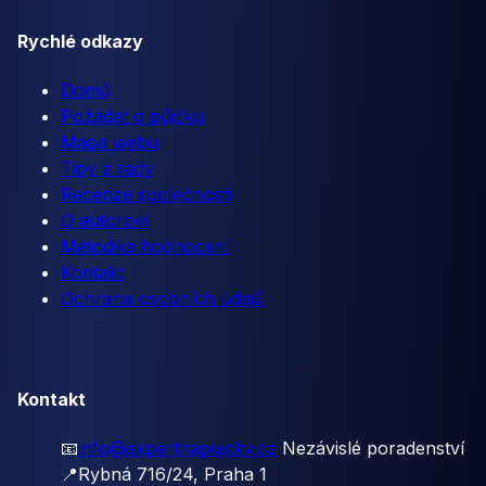
Rychlé odkazy
Domů
Požádat o půjčku
Mapa webu
Tipy a rady
Recenze společností
O autorovi
Metodika hodnocení
Kontakt
Ochrana osobních údajů
Kontakt
📧
info@expertnapujcky.cz
Nezávislé poradenství
📍
Rybná 716/24, Praha 1