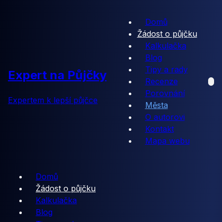
Domů
Žádost o půjčku
Kalkulačka
Blog
Tipy a rady
Expert na Půjčky
Recenze
Porovnání
Expertem k lepší půjčce
Města
O autorovi
Kontakt
Mapa webu
Domů
Žádost o půjčku
Kalkulačka
Blog