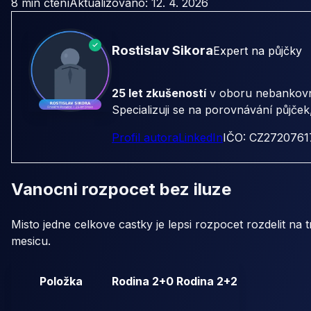
8 min čtení
Aktualizováno: 12. 4. 2026
Rostislav Sikora
Expert na půjčky
25 let zkušeností
v oboru nebankovní
Specializuji se na porovnávání půjče
Profil autora
LinkedIn
IČO: CZ2720761
Vanocni rozpocet bez iluze
Misto jedne celkove castky je lepsi rozpocet rozdelit na
mesicu.
Položka
Rodina 2+0
Rodina 2+2