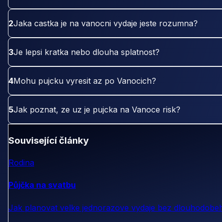
2
Jaka castka je na vanocni vydaje jeste rozumna?
3
Je lepsi kratka nebo dlouha splatnost?
4
Mohu pujcku vyresit az po Vanocich?
5
Jak poznat, ze uz je pujcka na Vanoce risk?
Související články
Rodina
Půjčka na svatbu
Jak planovat velke jednorazove vydaje bez dlouhodobeh