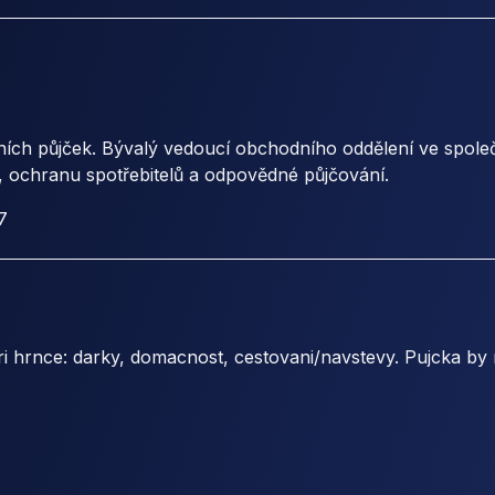
ch půjček. Bývalý vedoucí obchodního oddělení ve spol
k, ochranu spotřebitelů a odpovědné půjčování.
7
 tri hrnce: darky, domacnost, cestovani/navstevy. Pujcka by