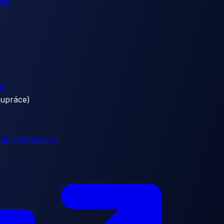
ajů
h)
lupráce)
Loan Comparison