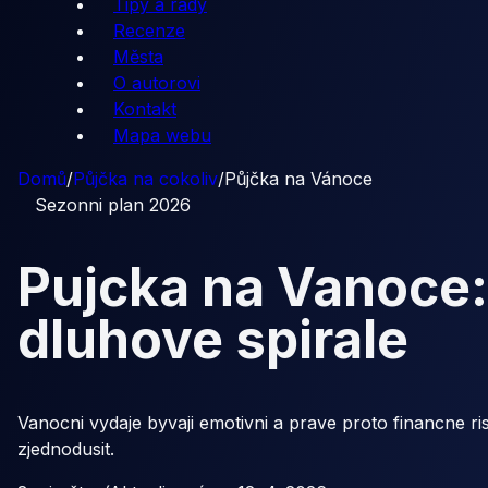
Tipy a rady
Recenze
Města
O autorovi
Kontakt
Mapa webu
Domů
/
Půjčka na cokoliv
/
Půjčka na Vánoce
Sezonni plan 2026
Pujcka na Vanoce: 
dluhove spirale
Vanocni vydaje byvaji emotivni a prave proto financne ri
zjednodusit.