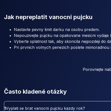
Jak nepreplatit vanocni pujcku
Nastavte pevny limit darku na osobu predem.
Nepouzivejte pujcku na opakovane mesicni vydaje (
Vyberte splatnost tak, aby skoncila nejpozdeji do d
Pri prvnich volnych penezich poslete mimoradnou 
Porovnejte nab
Často kladené otázky
1
Vyplati se brat vanocni pujcku kazdy rok?