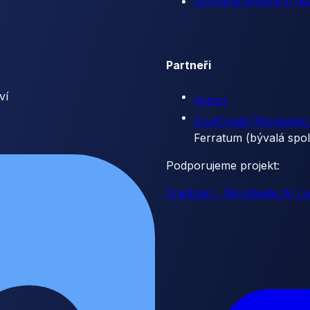
Ochrana osobních úd
Partneři
ví
Volsor
CoolCredit (Moneetec
Ferratum (bývalá spo
Podporujeme projekt:
Credizen - Worldwide AI 