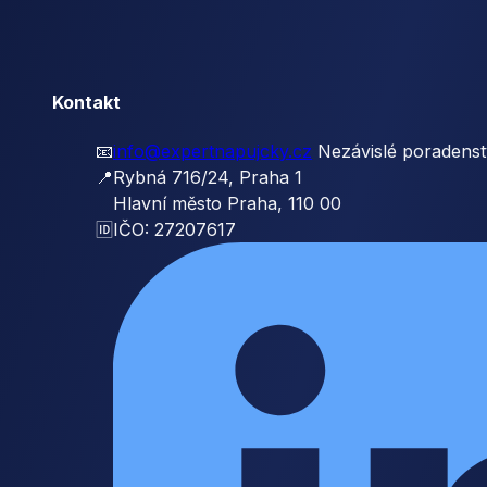
Kontakt
📧
info@expertnapujcky.cz
Nezávislé poradenst
📍
Rybná 716/24, Praha 1
Hlavní město Praha, 110 00
🆔
IČO: 27207617