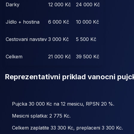
Darky
12 000 Kč
24 000 Kč
Jídlo + hostina
6 000 Kč
10 000 Kč
Cestovani navstev
3 000 Kč
5 500 Kč
Celkem
21 000 Kč
39 500 Kč
Reprezentativni priklad vanocni pujc
Pujcka 30 000 Kc na 12 mesicu, RPSN 20 %.
Mesicni splatka: 2 775 Kc.
Celkem zaplatite 33 300 Kc, preplaceni 3 300 Kc.