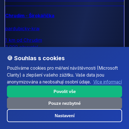
Chrudim - Širokáříčka
pardubicky-kraj
1 km od Chrudim
3 000 obyvatel
🍪 Souhlas s cookies
Chrudim - Medlešice
Používáme cookies pro měření návštěvnosti (Microsoft
Clarity) a zlepšení vašeho zážitku. Vaše data jsou
pardubicky-kraj
anonymizována a neobsahují osobní údaje.
Více informací
2 km od Chrudim
Povolit vše
1 500 obyvatel
Pouze nezbytné
Slatiňany
Nastavení
pardubicky-kraj