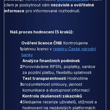
cílem je poskytnout vám
nezávislé a ověřitelné
informace
pro informované rozhodnutí.
Náš proces hodnocení (5 kroků):
Ověření licence ČNB
Kontrolujeme
1
platnou licenci v
registru České národní
banky
Analýza finančních podmínek
2
Porovnáváme RPSN, poplatky, sankce
za pozdní platbu, flexibilitu splatnosti
Test transparentnosti
Hodnotíme
3
srozumitelnost smlouvy, jasnost
komunikace a dostupnost informací
Kontrola zkušeností zákazníků
4
Sledujeme recenze uživatelů, stížnosti a
hodnocení na nezávislých platformách