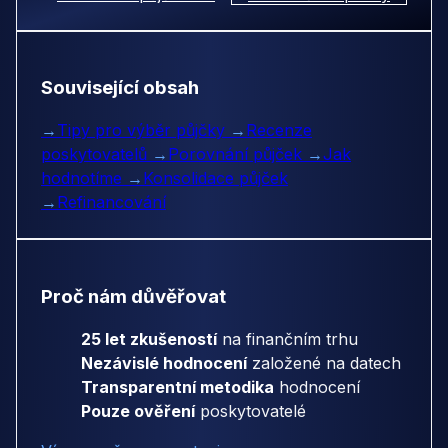
Související obsah
→
Tipy pro výběr půjčky
→
Recenze
poskytovatelů
→
Porovnání půjček
→
Jak
hodnotíme
→
Konsolidace půjček
→
Refinancování
Proč nám důvěřovat
25 let zkušeností
na finančním trhu
Nezávislé hodnocení
založené na datech
Transparentní metodika
hodnocení
Pouze ověření
poskytovatelé