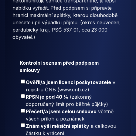
nekomunikuje sankce transparentně, je lepší
nabídku vyřadit. Před podpisem si připravte
hranici maximální splátky, kterou dlouhodobě
unesete i při výpadku příjmu. (okres neuveden,
pardubicky-kraj, PSČ 537 01, cca 23 000
obyvatel.)
Kontrolní seznam před podpisem
smlouvy
Ověřil/a jsem licenci poskytovatele
v
registru ČNB (www.cnb.cz)
RPSN je pod 40 %
(zákonný
doporučený limit pro běžné půjčky)
Přečetl/a jsem celou smlouvu
včetně
všech příloh a poznámek
Znám výši měsíční splátky
a celkovou
částku k vrácení