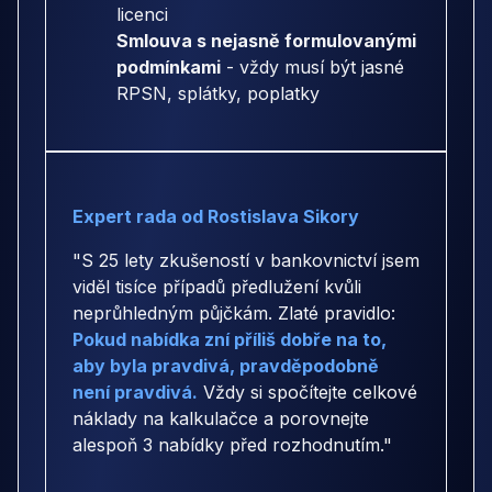
licenci
Smlouva s nejasně formulovanými
podmínkami
- vždy musí být jasné
RPSN, splátky, poplatky
Expert rada od Rostislava Sikory
"S 25 lety zkušeností v bankovnictví jsem
viděl tisíce případů předlužení kvůli
neprůhledným půjčkám. Zlaté pravidlo:
Pokud nabídka zní příliš dobře na to,
aby byla pravdivá, pravděpodobně
není pravdivá.
Vždy si spočítejte celkové
náklady na kalkulačce a porovnejte
alespoň 3 nabídky před rozhodnutím."