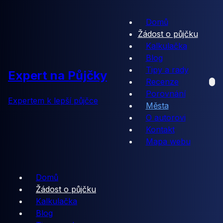
Domů
Žádost o půjčku
Kalkulačka
Blog
Tipy a rady
Expert na Půjčky
Recenze
Porovnání
Expertem k lepší půjčce
Města
O autorovi
Kontakt
Mapa webu
Domů
Žádost o půjčku
Kalkulačka
Blog