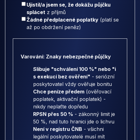
Ujistil/a jsem se, že dokážu půjčku
splácet
z příjmů
Žádné předplacené poplatky
(platí se
až po obdržení peněz)
Varování: Znaky nebezpečné půjčky
Slibuje "schválení 100 %" nebo "i
s exekucí bez ověření"
- seriózní
poskytovatel vždy ověřuje bonitu
Chce peníze předem
(ověřovací
poplatek, aktivační poplatek) -
nikdy neplaťte dopředu
RPSN přes 50 %
- zákonný limit je
50 %, nad tuto hranici jde o lichvu
Není v registru ČNB
- všichni
legální poskytovatelé musí mít