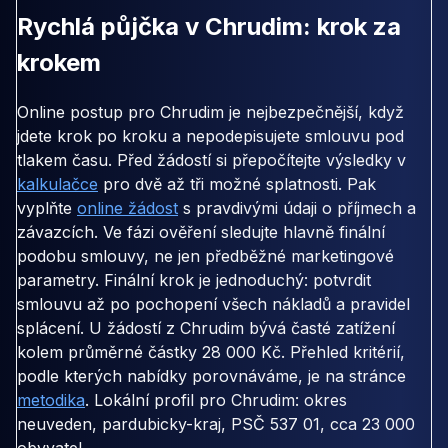
Rychlá půjčka v Chrudim: krok za
krokem
Online postup pro Chrudim je nejbezpečnější, když
jdete krok po kroku a nepodepisujete smlouvu pod
tlakem času. Před žádostí si přepočítejte výsledky v
kalkulačce
pro dvě až tři možné splatnosti. Pak
vyplňte
online žádost
s pravdivými údaji o příjmech a
závazcích. Ve fázi ověření sledujte hlavně finální
podobu smlouvy, ne jen předběžné marketingové
parametry. Finální krok je jednoduchý: potvrdit
smlouvu až po pochopení všech nákladů a pravidel
splácení. U žádostí z Chrudim bývá časté zatížení
kolem průměrné částky 28 000 Kč. Přehled kritérií,
podle kterých nabídky porovnáváme, je na stránce
metodika
. Lokální profil pro Chrudim: okres
neuveden, pardubicky-kraj, PSČ 537 01, cca 23 000