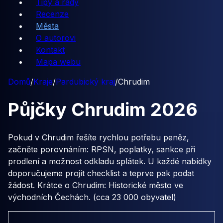
Tipy a rady
Recenze
Města
O autorovi
Kontakt
Mapa webu
Domů
/
Kraje
/
Pardubický kraj
/
Chrudim
Půjčky
Chrudim
2026
Pokud v Chrudim řešíte rychlou potřebu peněz,
začněte porovnáním: RPSN, poplatky, sankce při
prodlení a možnost odkladu splátek. U každé nabídky
doporučujeme projít checklist a teprve pak podat
žádost. Krátce o Chrudim: Historické město ve
východních Čechách. (cca 23 000 obyvatel)