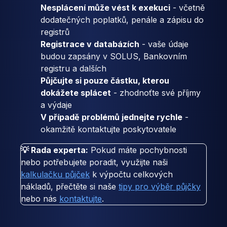
Nesplácení může vést k exekuci
- včetně
dodatečných poplatků, penále a zápisu do
registrů
Registrace v databázích
- vaše údaje
budou zapsány v SOLUS, Bankovním
registru a dalších
Půjčujte si pouze částku, kterou
dokážete splácet
- zhodnoťte své příjmy
a výdaje
V případě problémů jednejte rychle
-
okamžitě kontaktujte poskytovatele
💡 Rada experta:
Pokud máte pochybnosti
nebo potřebujete poradit, využijte naši
kalkulačku půjček
k výpočtu celkových
nákladů, přečtěte si naše
tipy pro výběr půjčky
nebo nás
kontaktujte
.