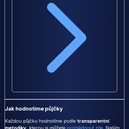
Jak hodnotíme půjčky
Každou půjčku hodnotíme podle
transparentní
metodiky
, kterou si můžete
prohlédnout zde
. Naším