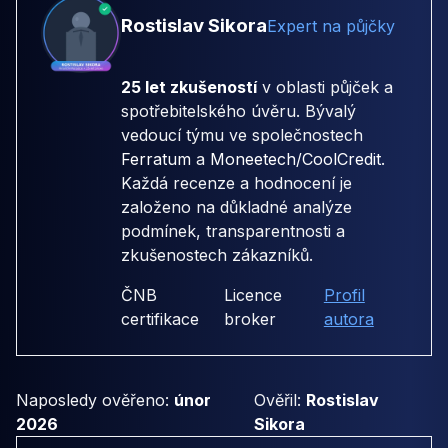
Rostislav Sikora
Expert na půjčky
25 let zkušeností
v oblasti půjček a
spotřebitelského úvěru. Bývalý
vedoucí týmu ve společnostech
Ferratum
a
Moneetech/CoolCredit
.
Každá recenze a hodnocení je
založeno na důkladné analýze
podmínek, transparentnosti a
zkušenostech zákazníků.
ČNB
Licence
Profil
certifikace
broker
autora
Naposledy ověřeno:
únor
Ověřil:
Rostislav
2026
Sikora