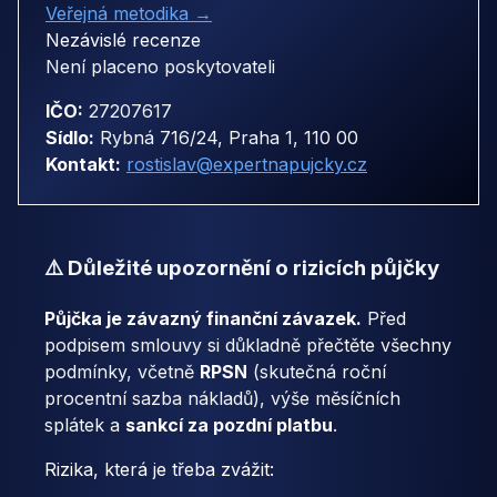
Veřejná metodika →
Nezávislé recenze
Není placeno poskytovateli
IČO:
27207617
Sídlo:
Rybná 716/24, Praha 1, 110 00
Kontakt:
rostislav@expertnapujcky.cz
⚠️ Důležité upozornění o rizicích půjčky
Půjčka je závazný finanční závazek.
Před
podpisem smlouvy si důkladně přečtěte všechny
podmínky, včetně
RPSN
(skutečná roční
procentní sazba nákladů), výše měsíčních
splátek a
sankcí za pozdní platbu
.
Rizika, která je třeba zvážit: