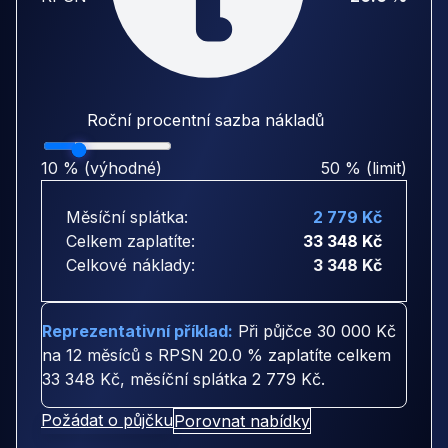
Roční procentní sazba nákladů
10 % (výhodné)
50 % (limit)
Měsíční splátka:
2 779 Kč
Celkem zaplatíte:
33 348 Kč
Celkové náklady:
3 348 Kč
Reprezentativní příklad:
Při půjčce
30 000 Kč
na
12 měsíců
s RPSN
20.0 %
zaplatíte celkem
33 348 Kč
, měsíční splátka
2 779 Kč
.
Požádat o půjčku
Porovnat nabídky