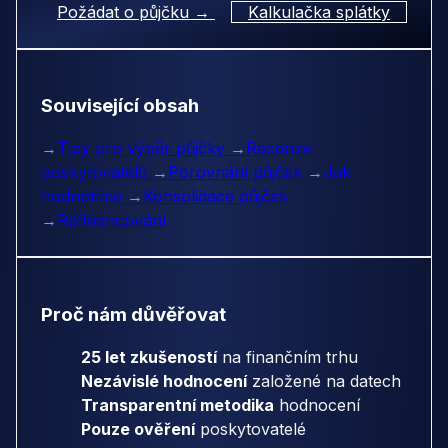
Požádat o půjčku →
Kalkulačka splátky
Související obsah
→
Tipy pro výběr půjčky
→
Recenze
poskytovatelů
→
Porovnání půjček
→
Jak
hodnotíme
→
Konsolidace půjček
→
Refinancování
Proč nám důvěřovat
25 let zkušeností
na finančním trhu
Nezávislé hodnocení
založené na datech
Transparentní metodika
hodnocení
Pouze ověření
poskytovatelé