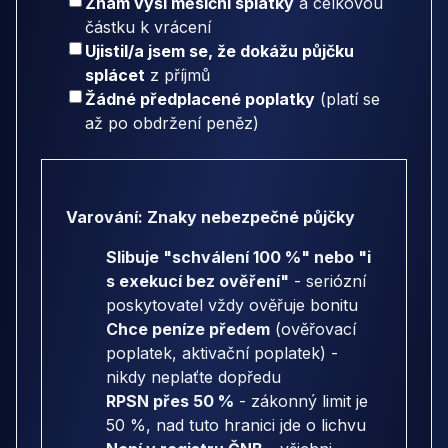
Znám výši měsíční splátky
a celkovou
částku k vrácení
Ujistil/a jsem se, že dokážu půjčku
splácet
z příjmů
Žádné předplacené poplatky
(platí se
až po obdržení peněz)
Varování: Znaky nebezpečné půjčky
Slibuje "schválení 100 %" nebo "i
s exekucí bez ověření"
- seriózní
poskytovatel vždy ověřuje bonitu
Chce peníze předem
(ověřovací
poplatek, aktivační poplatek) -
nikdy neplaťte dopředu
RPSN přes 50 %
- zákonný limit je
50 %, nad tuto hranici jde o lichvu