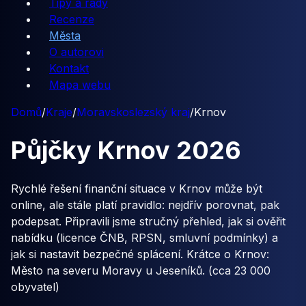
Tipy a rady
Recenze
Města
O autorovi
Kontakt
Mapa webu
Domů
/
Kraje
/
Moravskoslezský kraj
/
Krnov
Půjčky
Krnov
2026
Rychlé řešení finanční situace v Krnov může být
online, ale stále platí pravidlo: nejdřív porovnat, pak
podepsat. Připravili jsme stručný přehled, jak si ověřit
nabídku (licence ČNB, RPSN, smluvní podmínky) a
jak si nastavit bezpečné splácení. Krátce o Krnov:
Město na severu Moravy u Jeseníků. (cca 23 000
obyvatel)