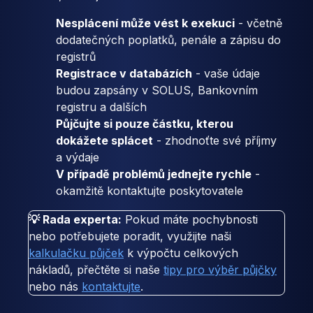
Nesplácení může vést k exekuci
- včetně
dodatečných poplatků, penále a zápisu do
registrů
Registrace v databázích
- vaše údaje
budou zapsány v SOLUS, Bankovním
registru a dalších
Půjčujte si pouze částku, kterou
dokážete splácet
- zhodnoťte své příjmy
a výdaje
V případě problémů jednejte rychle
-
okamžitě kontaktujte poskytovatele
💡 Rada experta:
Pokud máte pochybnosti
nebo potřebujete poradit, využijte naši
kalkulačku půjček
k výpočtu celkových
nákladů, přečtěte si naše
tipy pro výběr půjčky
nebo nás
kontaktujte
.