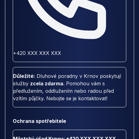
+420 XXX XXX XXX
Důležité:
Dluhové poradny v Krnov poskytují
služby
zcela zdarma
. Pomohou vám s
předlužením, oddlužením nebo radou před
vzítím půjčky. Nebojte se je kontaktovat!
Ochrana spotřebitele
Městský úřad Krnov: +420 XXX XXX XXX