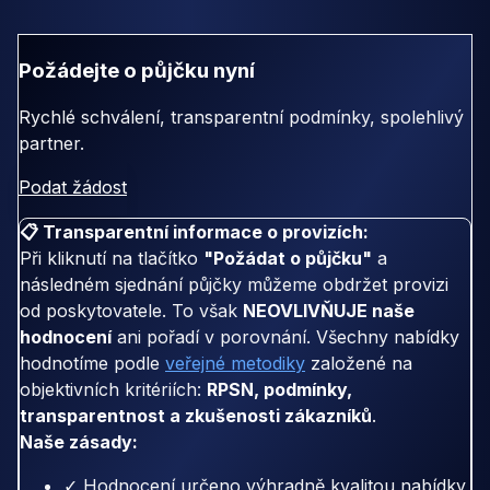
Požádejte o půjčku nyní
Rychlé schválení, transparentní podmínky, spolehlivý
partner.
Podat žádost
📋 Transparentní informace o provizích:
Při kliknutí na tlačítko
"Požádat o půjčku"
a
následném sjednání půjčky můžeme obdržet provizi
od poskytovatele. To však
NEOVLIVŇUJE naše
hodnocení
ani pořadí v porovnání. Všechny nabídky
hodnotíme podle
veřejné metodiky
založené na
objektivních kritériích:
RPSN, podmínky,
transparentnost a zkušenosti zákazníků
.
Naše zásady:
✓ Hodnocení určeno výhradně kvalitou nabídky,