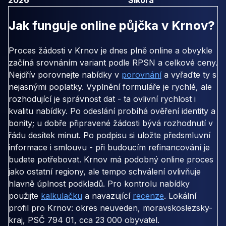
Jak funguje online půjčka v Krnov?
Proces žádosti v Krnov je dnes plně online a obvykle
začíná srovnáním variant podle RPSN a celkové ceny.
Nejdřív porovnejte nabídky v
porovnání
a vyřaďte ty s
nejasnými poplatky. Vyplnění formuláře je rychlé, ale
rozhodující je správnost dat - ta ovlivní rychlost i
kvalitu nabídky. Po odeslání probíhá ověření identity a
bonity; u dobře připravené žádosti bývá rozhodnutí v
řádu desítek minut. Po podpisu si uložte předsmluvní
informace i smlouvu - při budoucím refinancování je
budete potřebovat. Krnov má podobný online proces
jako ostatní regiony, ale tempo schválení ovlivňuje
hlavně úplnost podkladů. Pro kontrolu nabídky
použijte
kalkulačku
a navazující
recenze
. Lokální
profil pro Krnov: okres neuveden, moravskoslezsky-
kraj, PSČ 794 01, cca 23 000 obyvatel.