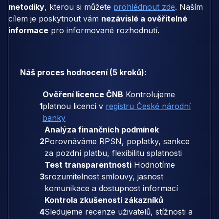
metodiky
, kterou si můžete
prohlédnout zde
. Naším
cílem je poskytnout vám
nezávislé a ověřitelné
informace
pro informované rozhodnutí.
Náš proces hodnocení (5 kroků):
Ověření licence ČNB
Kontrolujeme
1
platnou licenci v
registru České národní
banky
Analýza finančních podmínek
2
Porovnáváme RPSN, poplatky, sankce
za pozdní platbu, flexibilitu splatnosti
Test transparentnosti
Hodnotíme
3
srozumitelnost smlouvy, jasnost
komunikace a dostupnost informací
Kontrola zkušeností zákazníků
4
Sledujeme recenze uživatelů, stížnosti a