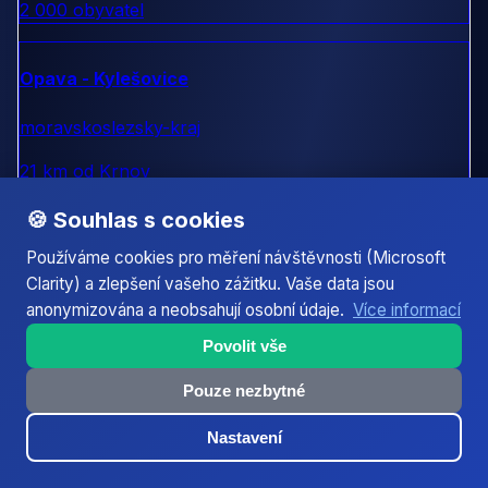
2 000 obyvatel
Opava - Kylešovice
moravskoslezsky-kraj
21 km od Krnov
3 000 obyvatel
🍪 Souhlas s cookies
Používáme cookies pro měření návštěvnosti (Microsoft
Opava - Předměstí
Clarity) a zlepšení vašeho zážitku. Vaše data jsou
anonymizována a neobsahují osobní údaje.
Více informací
moravskoslezsky-kraj
Povolit vše
22 km od Krnov
8 000 obyvatel
Pouze nezbytné
Nastavení
Opava