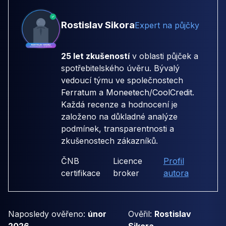
Rostislav Sikora
Expert na půjčky
25 let zkušeností
v oblasti půjček a
spotřebitelského úvěru. Bývalý
vedoucí týmu ve společnostech
Ferratum
a
Moneetech/CoolCredit
.
Každá recenze a hodnocení je
založeno na důkladné analýze
podmínek, transparentnosti a
zkušenostech zákazníků.
ČNB
Licence
Profil
certifikace
broker
autora
Naposledy ověřeno:
únor
Ověřil:
Rostislav
2026
Sikora