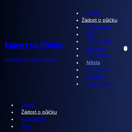
Domů
Žádost o půjčku
Kalkulačka
Blog
Tipy a rady
Expert na Půjčky
Recenze
Porovnání
Expertem k lepší půjčce
Města
O autorovi
Kontakt
Mapa webu
Domů
Žádost o půjčku
Kalkulačka
Blog