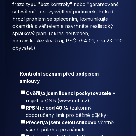
fráze typu "bez kontroly" nebo "garantované
schválení" bez vysvětlení podmínek. Pokud
hrozí problém se splácením, komunikujte
okamžitě s věřitelem a navrhněte realistický
splátkový plán. (okres neuveden,
moravskoslezsky-kraj, PSČ 794 01, cca 23 000
obyvatel.)
Kontrolní seznam před podpisem
smlouvy
Ověřil/a jsem licenci poskytovatele
v
registru ČNB (www.cnb.cz)
RPSN je pod 40 %
(zákonný
doporučený limit pro běžné půjčky)
Přečetl/a jsem celou smlouvu
včetně
všech příloh a poznámek