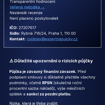
Transparentní hodnocení
Veřejná metodika →
Nezávislé recenze
Není placeno poskytovateli
IČO:
27207617
Sídlo:
Rybná 716/24, Praha 1, 110 00
Kontakt:
rostislav@expertnapujcky.cz
⚠️ Důležité upozornění o rizicích půjčky
Půjčka je závazný finanční závazek.
Před
podpisem smlouvy si důkladně přečtěte všechny
podmínky, včetně
RPSN
(skutečná roční
procentní sazba nákladů), výše měsíčních
splátek a
sankcí za pozdní platbu
.
Rizika, která je třeba zvážit: