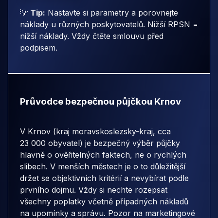
💡
Tip:
Nastavte si parametry a porovnejte
náklady u různých poskytovatelů. Nižší RPSN =
nižší náklady. Vždy čtěte smlouvu před
podpisem.
Průvodce bezpečnou půjčkou Krnov
V Krnov (kraj moravskoslezsky-kraj, cca
23 000 obyvatel) je bezpečný výběr půjčky
hlavně o ověřitelných faktech, ne o rychlých
slibech. V menších městech je o to důležitější
držet se objektivních kritérií a nevybírat podle
prvního dojmu. Vždy si nechte rozepsat
všechny poplatky včetně případných nákladů
na upomínky a správu. Pozor na marketingové