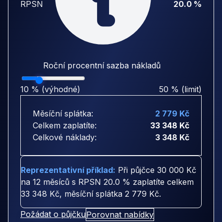
RPSN
20.0 %
Roční procentní sazba nákladů
10 % (výhodné)
50 % (limit)
Měsíční splátka:
2 779 Kč
Celkem zaplatíte:
33 348 Kč
Celkové náklady:
3 348 Kč
Reprezentativní příklad:
Při půjčce
30 000 Kč
na
12 měsíců
s RPSN
20.0 %
zaplatíte celkem
33 348 Kč
, měsíční splátka
2 779 Kč
.
Požádat o půjčku
Porovnat nabídky