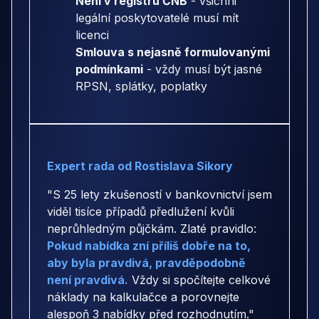
Není v registru ČNB
- všichni
legální poskytovatelé musí mít
licenci
Smlouva s nejasně formulovanými
podmínkami
- vždy musí být jasné
RPSN, splátky, poplatky
Expert rada od Rostislava Sikory
"S 25 lety zkušeností v bankovnictví jsem
viděl tisíce případů předlužení kvůli
neprůhledným půjčkám. Zlaté pravidlo:
Pokud nabídka zní příliš dobře na to,
aby byla pravdivá, pravděpodobně
není pravdivá.
Vždy si spočítejte celkové
náklady na kalkulačce a porovnejte
alespoň 3 nabídky před rozhodnutím."