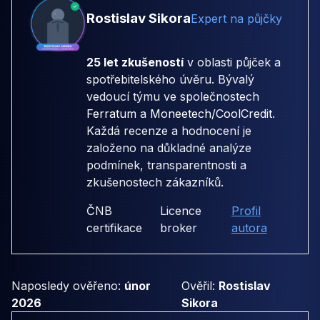
Rostislav Sikora
Expert na půjčky
25 let zkušeností
v oblasti půjček a
spotřebitelského úvěru. Bývalý
vedoucí týmu ve společnostech
Ferratum
a
Moneetech/CoolCredit
.
Každá recenze a hodnocení je
založeno na důkladné analýze
podmínek, transparentnosti a
zkušenostech zákazníků.
ČNB
Licence
Profil
certifikace
broker
autora
Naposledy ověřeno:
únor
Ověřil:
Rostislav
2026
Sikora