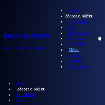
Domů
Žádost o půjčku
Kalkulačka
Blog
Tipy a rady
Expert na Půjčky
Recenze
Porovnání
Expertem k lepší půjčce
Města
O autorovi
Kontakt
Mapa webu
Domů
Žádost o půjčku
Kalkulačka
Blog