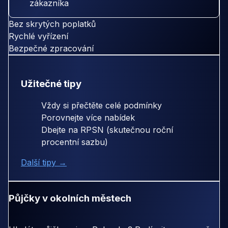
zákazníka
Bez skrytých poplatků
Rychlé vyřízení
Bezpečné zpracování
Užitečné tipy
Vždy si přečtěte celé podmínky
Porovnejte více nabídek
Dbejte na RPSN (skutečnou roční
procentní sazbu)
Další tipy →
Půjčky v okolních městech