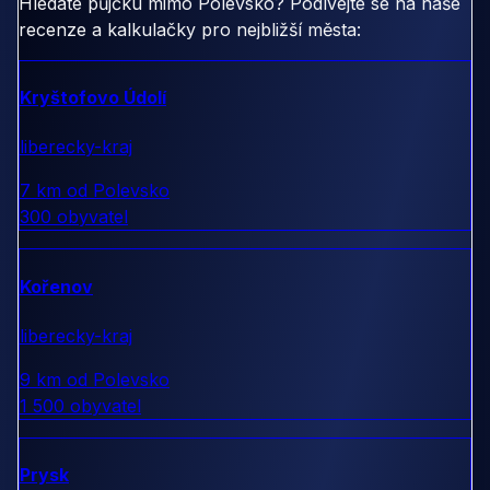
Hledáte půjčku mimo Polevsko? Podívejte se na naše
recenze a kalkulačky pro nejbližší města:
Kryštofovo Údolí
liberecky-kraj
7 km od Polevsko
300 obyvatel
Kořenov
liberecky-kraj
9 km od Polevsko
1 500 obyvatel
Prysk