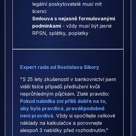
legální poskytovatelé musí mít
licenci
Smlouva s nejasně formulovanými
podmínkami
- vždy musí být jasné
RPSN, splátky, poplatky
Expert rada od Rostislava Sikory
"S 25 lety zkušeností v bankovnictví jsem
viděl tisíce případů předlužení kvůli
neprůhledným půjčkám. Zlaté pravidlo:
Pokud nabídka zní příliš dobře na to,
aby byla pravdivá, pravděpodobně
není pravdivá.
Vždy si spočítejte celkové
náklady na kalkulačce a porovnejte
alespoň 3 nabídky před rozhodnutím."