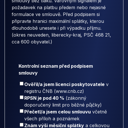
smlouvy bez tlaku. Varovným signálem je
požadavek na platbu předem nebo nejasné
formulace ve smlouvě. Před podpisem si
připravte hranici maximální splátky, kterou
dlouhodobě unesete i při výpadku příjmu.
(okres neuveden, liberecky-kraj, PSČ 468 21,
cca 600 obyvatel.)
Kontrolní seznam před podpisem
smlouvy
Ověřil/a jsem licenci poskytovatele
v
registru ČNB (www.cnb.cz)
RPSN je pod 40 %
(zákonný
doporučený limit pro běžné půjčky)
Přečetl/a jsem celou smlouvu
včetně
všech příloh a poznámek
Znám výši měsíční splátky
a celkovou