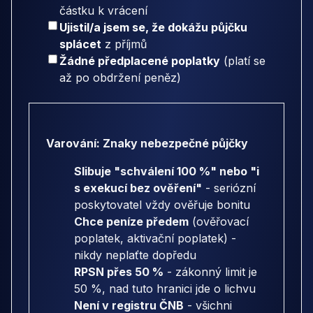
částku k vrácení
Ujistil/a jsem se, že dokážu půjčku
splácet
z příjmů
Žádné předplacené poplatky
(platí se
až po obdržení peněz)
Varování: Znaky nebezpečné půjčky
Slibuje "schválení 100 %" nebo "i
s exekucí bez ověření"
- seriózní
poskytovatel vždy ověřuje bonitu
Chce peníze předem
(ověřovací
poplatek, aktivační poplatek) -
nikdy neplaťte dopředu
RPSN přes 50 %
- zákonný limit je
50 %, nad tuto hranici jde o lichvu
Není v registru ČNB
- všichni