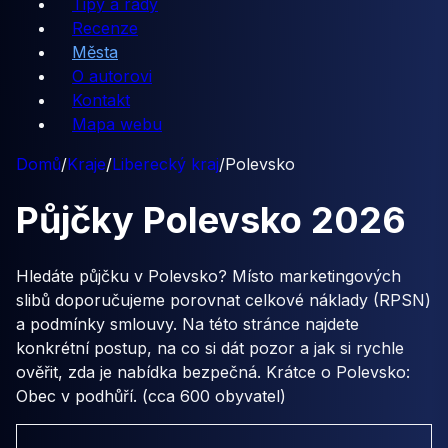
Tipy a rady
Recenze
Města
O autorovi
Kontakt
Mapa webu
Domů
/
Kraje
/
Liberecký kraj
/
Polevsko
Půjčky
Polevsko
2026
Hledáte půjčku v Polevsko? Místo marketingových
slibů doporučujeme porovnat celkové náklady (RPSN)
a podmínky smlouvy. Na této stránce najdete
konkrétní postup, na co si dát pozor a jak si rychle
ověřit, zda je nabídka bezpečná. Krátce o Polevsko:
Obec v podhůří. (cca 600 obyvatel)