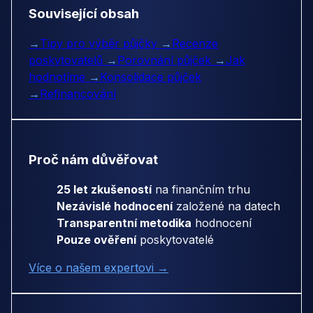
Související obsah
→
Tipy pro výběr půjčky
→
Recenze
poskytovatelů
→
Porovnání půjček
→
Jak
hodnotíme
→
Konsolidace půjček
→
Refinancování
Proč nám důvěřovat
25 let zkušeností
na finančním trhu
Nezávislé hodnocení
založené na datech
Transparentní metodika
hodnocení
Pouze ověření
poskytovatelé
Více o našem expertovi →