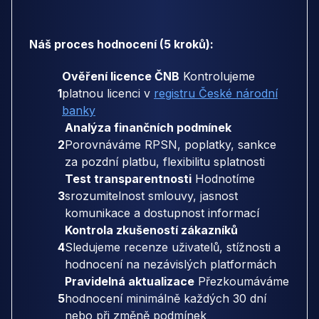
Náš proces hodnocení (5 kroků):
Ověření licence ČNB
Kontrolujeme
1
platnou licenci v
registru České národní
banky
Analýza finančních podmínek
2
Porovnáváme RPSN, poplatky, sankce
za pozdní platbu, flexibilitu splatnosti
Test transparentnosti
Hodnotíme
3
srozumitelnost smlouvy, jasnost
komunikace a dostupnost informací
Kontrola zkušeností zákazníků
4
Sledujeme recenze uživatelů, stížnosti a
hodnocení na nezávislých platformách
Pravidelná aktualizace
Přezkoumáváme
5
hodnocení minimálně každých 30 dní
nebo při změně podmínek