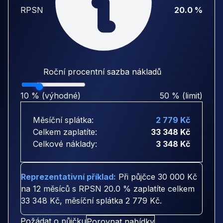
RPSN
20.0 %
Roční procentní sazba nákladů
10 % (výhodné)
50 % (limit)
Měsíční splátka:
2 779 Kč
Celkem zaplatíte:
33 348 Kč
Celkové náklady:
3 348 Kč
Reprezentativní příklad:
Při půjčce
30 000 Kč
na
12 měsíců
s RPSN
20.0 %
zaplatíte celkem
33 348 Kč
, měsíční splátka
2 779 Kč
.
Požádat o půjčku
Porovnat nabídky