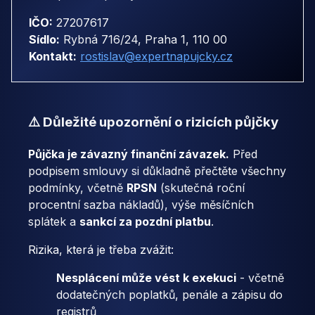
IČO:
27207617
Sídlo:
Rybná 716/24, Praha 1, 110 00
Kontakt:
rostislav@expertnapujcky.cz
⚠️ Důležité upozornění o rizicích půjčky
Půjčka je závazný finanční závazek.
Před
podpisem smlouvy si důkladně přečtěte všechny
podmínky, včetně
RPSN
(skutečná roční
procentní sazba nákladů), výše měsíčních
splátek a
sankcí za pozdní platbu
.
Rizika, která je třeba zvážit:
Nesplácení může vést k exekuci
- včetně
dodatečných poplatků, penále a zápisu do
registrů