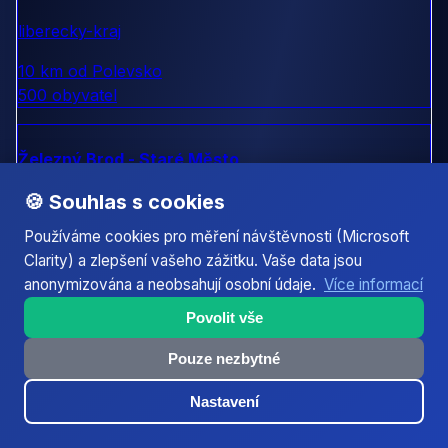
liberecky-kraj
10 km od Polevsko
500 obyvatel
Železný Brod - Staré Město
🍪 Souhlas s cookies
liberecky-kraj
Používáme cookies pro měření návštěvnosti (Microsoft
11 km od Polevsko
Clarity) a zlepšení vašeho zážitku. Vaše data jsou
2 000 obyvatel
anonymizována a neobsahují osobní údaje.
Více informací
Povolit vše
Semily
Pouze nezbytné
liberecky-kraj
Nastavení
11 km od Polevsko
9 000 obyvatel