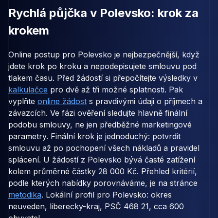
Rychlá půjčka v Polevsko: krok za
krokem
Online postup pro Polevsko je nejbezpečnější, když
jdete krok po kroku a nepodepisujete smlouvu pod
tlakem času. Před žádostí si přepočítejte výsledky v
kalkulačce
pro dvě až tři možné splatnosti. Pak
vyplňte
online žádost
s pravdivými údaji o příjmech a
závazcích. Ve fázi ověření sledujte hlavně finální
podobu smlouvy, ne jen předběžné marketingové
parametry. Finální krok je jednoduchý: potvrdit
smlouvu až po pochopení všech nákladů a pravidel
splácení. U žádostí z Polevsko bývá časté zatížení
kolem průměrné částky 28 000 Kč. Přehled kritérií,
podle kterých nabídky porovnáváme, je na stránce
metodika
. Lokální profil pro Polevsko: okres
neuveden, liberecky-kraj, PSČ 468 21, cca 600