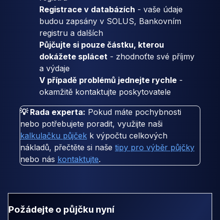
Registrace v databázích
- vaše údaje
budou zapsány v SOLUS, Bankovním
registru a dalších
Půjčujte si pouze částku, kterou
dokážete splácet
- zhodnoťte své příjmy
a výdaje
V případě problémů jednejte rychle
-
okamžitě kontaktujte poskytovatele
💡 Rada experta:
Pokud máte pochybnosti
nebo potřebujete poradit, využijte naši
kalkulačku půjček
k výpočtu celkových
nákladů, přečtěte si naše
tipy pro výběr půjčky
nebo nás
kontaktujte
.
Požádejte o půjčku nyní