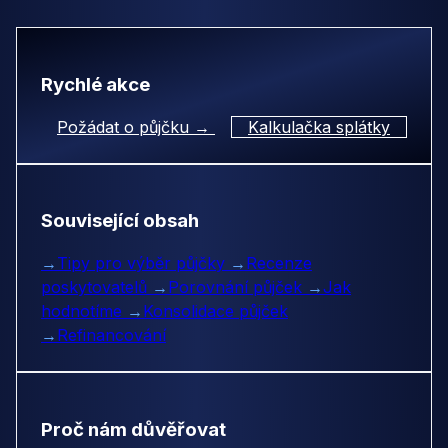
Rychlé akce
Požádat o půjčku →
Kalkulačka splátky
Související obsah
→
Tipy pro výběr půjčky
→
Recenze
poskytovatelů
→
Porovnání půjček
→
Jak
hodnotíme
→
Konsolidace půjček
→
Refinancování
Proč nám důvěřovat