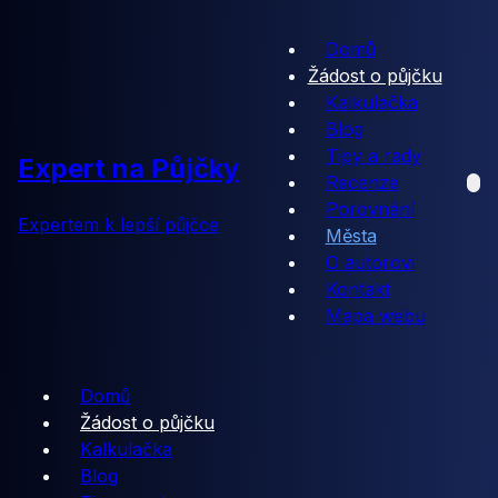
Domů
Žádost o půjčku
Kalkulačka
Blog
Tipy a rady
Expert na Půjčky
Recenze
Porovnání
Expertem k lepší půjčce
Města
O autorovi
Kontakt
Mapa webu
Domů
Žádost o půjčku
Kalkulačka
Blog