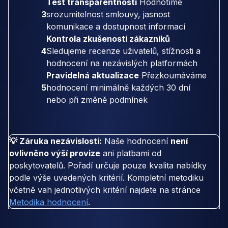
Test transparentnosti
Hodnotíme
3
srozumitelnost smlouvy, jasnost
komunikace a dostupnost informací
Kontrola zkušeností zákazníků
4
Sledujeme recenze uživatelů, stížnosti a
hodnocení na nezávislých platformách
Pravidelná aktualizace
Přezkoumáváme
5
hodnocení minimálně každých 30 dní
nebo při změně podmínek
💡 Záruka nezávislosti:
Naše hodnocení
není
ovlivněno výší provize
ani platbami od
poskytovatelů. Pořadí určuje pouze kvalita nabídky
podle výše uvedených kritérií. Kompletní metodiku
včetně vah jednotlivých kritérií najdete na stránce
Metodika hodnocení
.