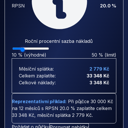
RPSN
20.0 %
Roční procentní sazba nákladů
10 % (výhodné)
50 % (limit)
Měsíční splátka:
2 779 Kč
Celkem zaplatíte:
33 348 Kč
Celkové náklady:
3 348 Kč
Reprezentativní příklad:
Při půjčce
30 000 Kč
na
12 měsíců
s RPSN
20.0 %
zaplatíte celkem
33 348 Kč
, měsíční splátka
2 779 Kč
.
Požádat o půjčku
Porovnat nabídky