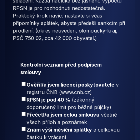
splacení. Každá nabídka bez jasného výpočtu
RPSN je pro rozhodnutí nedostatečná.
Praktický krok navíc: nastavte si včas
připomínky splátek, abyste předešli sankcím při
prodlení. (okres neuveden, olomoucky-kraj,
PSČ 750 02, cca 42 000 obyvatel.)
Kontrolní seznam před podpisem
smlouvy
Ověřil/a jsem licenci poskytovatele
v
registru ČNB (www.cnb.cz)
RPSN je pod 40 %
(zákonný
doporučený limit pro běžné půjčky)
Přečetl/a jsem celou smlouvu
včetně
všech příloh a poznámek
Znám výši měsíční splátky
a celkovou
částku k vrácení