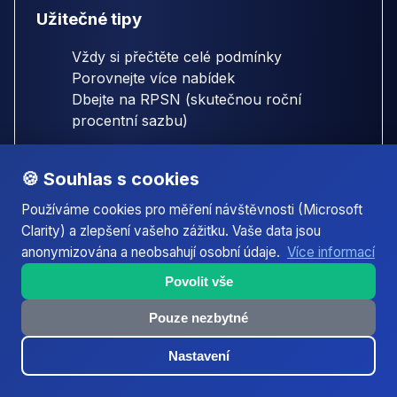
Užitečné tipy
Vždy si přečtěte celé podmínky
Porovnejte více nabídek
Dbejte na RPSN (skutečnou roční
procentní sazbu)
Další tipy →
🍪 Souhlas s cookies
Používáme cookies pro měření návštěvnosti (Microsoft
Půjčky v okolních městech
Clarity) a zlepšení vašeho zážitku. Vaše data jsou
anonymizována a neobsahují osobní údaje.
Více informací
Hledáte půjčku mimo Přerov? Podívejte se na naše
Povolit vše
recenze a kalkulačky pro nejbližší města:
Pouze nezbytné
Přerov - Přerov I-Město
Nastavení
olomoucky-kraj