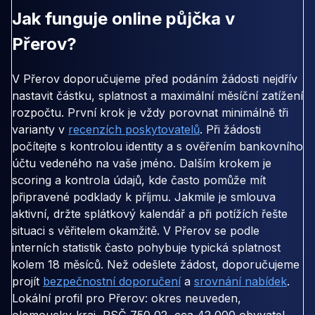
Jak funguje online půjčka v
Přerov?
V Přerov doporučujeme před podáním žádosti nejdřív
nastavit částku, splatnost a maximální měsíční zatížení
rozpočtu. První krok je vždy porovnat minimálně tři
varianty v
recenzích poskytovatelů
. Při žádosti
počítejte s kontrolou identity a s ověřením bankovního
účtu vedeného na vaše jméno. Dalším krokem je
scoring a kontrola údajů, kde často pomůže mít
připravené podklady k příjmu. Jakmile je smlouva
aktivní, držte splátkový kalendář a při potížích řešte
situaci s věřitelem okamžitě. V Přerov se podle
interních statistik často pohybuje typická splatnost
kolem 18 měsíců. Než odešlete žádost, doporučujeme
projít
bezpečnostní doporučení
a
srovnání nabídek
.
Lokální profil pro Přerov: okres neuveden,