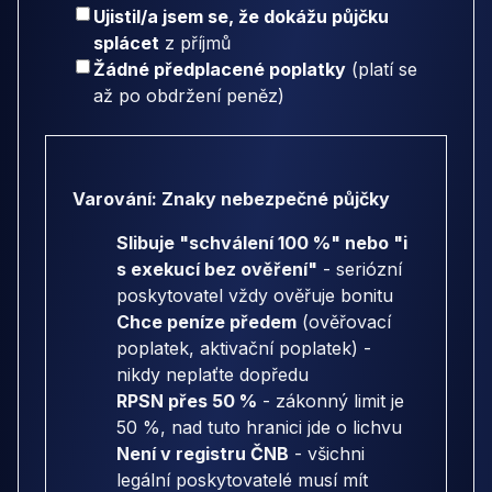
Ujistil/a jsem se, že dokážu půjčku
splácet
z příjmů
Žádné předplacené poplatky
(platí se
až po obdržení peněz)
Varování: Znaky nebezpečné půjčky
Slibuje "schválení 100 %" nebo "i
s exekucí bez ověření"
- seriózní
poskytovatel vždy ověřuje bonitu
Chce peníze předem
(ověřovací
poplatek, aktivační poplatek) -
nikdy neplaťte dopředu
RPSN přes 50 %
- zákonný limit je
50 %, nad tuto hranici jde o lichvu
Není v registru ČNB
- všichni
legální poskytovatelé musí mít