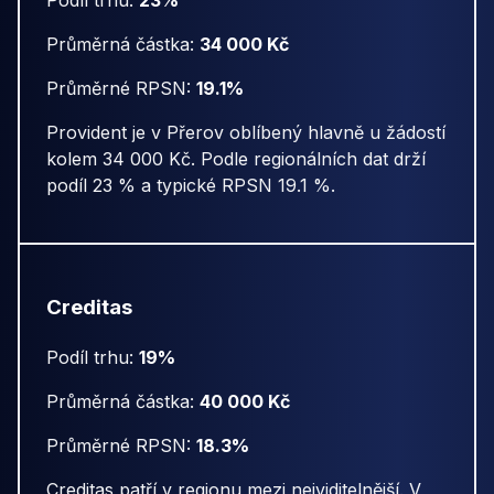
Podíl trhu:
23%
Průměrná částka:
34 000 Kč
Průměrné RPSN:
19.1%
Provident je v Přerov oblíbený hlavně u žádostí
kolem 34 000 Kč. Podle regionálních dat drží
podíl 23 % a typické RPSN 19.1 %.
Creditas
Podíl trhu:
19%
Průměrná částka:
40 000 Kč
Průměrné RPSN:
18.3%
Creditas patří v regionu mezi nejviditelnější. V