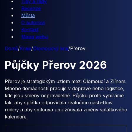
Tipy a rady
Recenze
Města
O autorovi
Kontakt
Mapa webu
Domů
/
Kraje
/
Olomoucký kraj
/
Přerov
Půjčky
Přerov
2026
Přerov je strategickým uzlem mezi Olomoucí a Zlínem.
Mnoho domácností pracuje v dopravě nebo logistice,
kde jsou směny nepravidelné. Půjčku proto vybíráme
tak, aby splátka odpovídala reálnému cash-flow
rodiny a aby smlouva umožňovala změny splátkového
kalendáře.