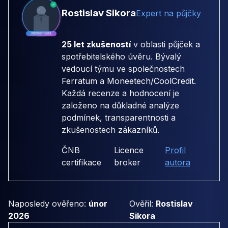
Rostislav Sikora
Expert na půjčky
25 let zkušeností
v oblasti půjček a
spotřebitelského úvěru. Bývalý
vedoucí týmu ve společnostech
Ferratum
a
Moneetech/CoolCredit
.
Každá recenze a hodnocení je
založeno na důkladné analýze
podmínek, transparentnosti a
zkušenostech zákazníků.
ČNB
Licence
Profil
certifikace
broker
autora
Naposledy ověřeno:
únor
Ověřil:
Rostislav
2026
Sikora