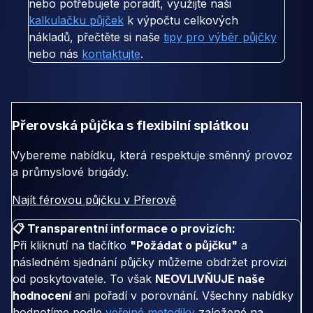
nebo potřebujete poradit, využijte naši
kalkulačku půjček
k výpočtu celkových
nákladů, přečtěte si naše
tipy pro výběr půjčky
nebo nás
kontaktujte
.
Přerovská půjčka s flexibilní splátkou
Vybereme nabídku, která respektuje směnný provoz
a průmyslové brigády.
Najít férovou půjčku v Přerově
📋 Transparentní informace o provizích:
Při kliknutí na tlačítko
"Požádat o půjčku"
a
následném sjednání půjčky můžeme obdržet provizi
od poskytovatele. To však
NEOVLIVŇUJE naše
hodnocení
ani pořadí v porovnání. Všechny nabídky
hodnotíme podle
veřejné metodiky
založené na