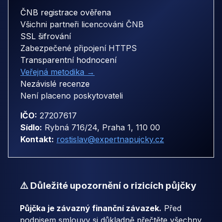
ČNB registrace ověřena
Všichni partneři licencováni ČNB
SSL šifrování
Zabezpečené připojení HTTPS
Transparentní hodnocení
Veřejná metodika →
Nezávislé recenze
Není placeno poskytovateli
IČO:
27207617
Sídlo:
Rybná 716/24, Praha 1, 110 00
Kontakt:
rostislav@expertnapujcky.cz
⚠️ Důležité upozornění o rizicích půjčky
Půjčka je závazný finanční závazek.
Před
podpisem smlouvy si důkladně přečtěte všechny