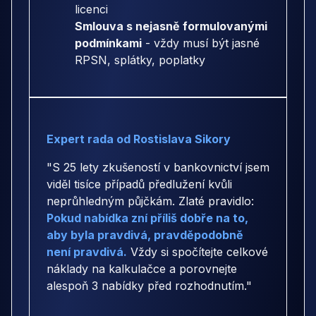
licenci
Smlouva s nejasně formulovanými
podmínkami
- vždy musí být jasné
RPSN, splátky, poplatky
Expert rada od Rostislava Sikory
"S 25 lety zkušeností v bankovnictví jsem
viděl tisíce případů předlužení kvůli
neprůhledným půjčkám. Zlaté pravidlo:
Pokud nabídka zní příliš dobře na to,
aby byla pravdivá, pravděpodobně
není pravdivá.
Vždy si spočítejte celkové
náklady na kalkulačce a porovnejte
alespoň 3 nabídky před rozhodnutím."