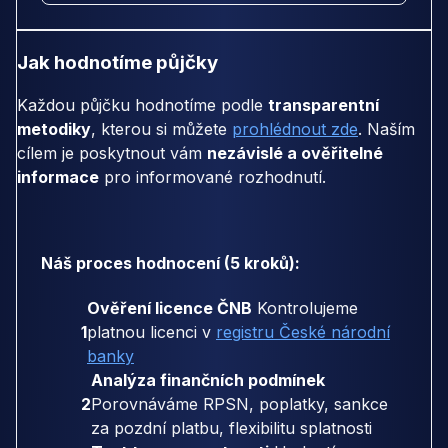
Jak hodnotíme půjčky
Každou půjčku hodnotíme podle
transparentní
metodiky
, kterou si můžete
prohlédnout zde
. Naším
cílem je poskytnout vám
nezávislé a ověřitelné
informace
pro informované rozhodnutí.
Náš proces hodnocení (5 kroků):
Ověření licence ČNB
Kontrolujeme
1
platnou licenci v
registru České národní
banky
Analýza finančních podmínek
2
Porovnáváme RPSN, poplatky, sankce
za pozdní platbu, flexibilitu splatnosti