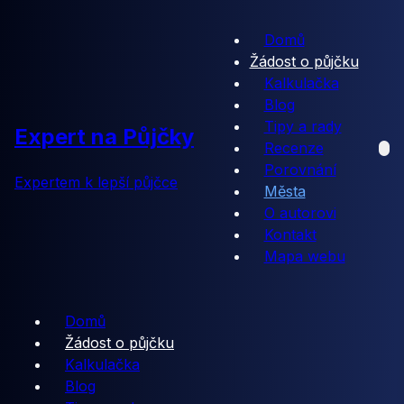
Domů
Žádost o půjčku
Kalkulačka
Blog
Tipy a rady
Expert na Půjčky
Recenze
Porovnání
Expertem k lepší půjčce
Města
O autorovi
Kontakt
Mapa webu
Domů
Žádost o půjčku
Kalkulačka
Blog