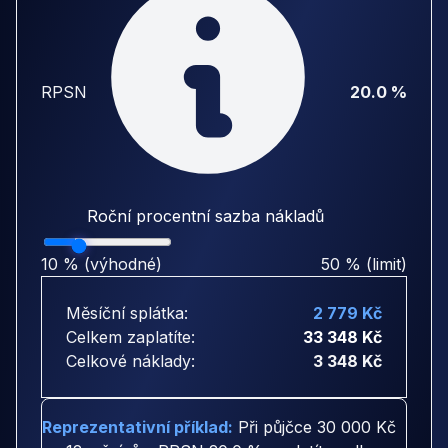
RPSN
20.0 %
Roční procentní sazba nákladů
10 % (výhodné)
50 % (limit)
Měsíční splátka:
2 779 Kč
Celkem zaplatíte:
33 348 Kč
Celkové náklady:
3 348 Kč
Reprezentativní příklad:
Při půjčce
30 000 Kč