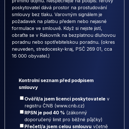
prvního dojmu. Nespěchejte na podpis: férový
poskytovatel dává prostor na prostudování
smlouvy bez tlaku. Varovným signálem je
požadavek na platbu předem nebo nejasné
formulace ve smlouvě. Když si nejste jistí,
obraťte se v Rakovník na bezplatnou dluhovou
poradnu nebo spotřebitelskou poradnu. (okres
neuveden, stredocesky-kraj, PSČ 269 01, cca
16 000 obyvatel.)
Kontrolní seznam před podpisem
smlouvy
Ověřil/a jsem licenci poskytovatele
v
registru ČNB (www.cnb.cz)
RPSN je pod 40 %
(zákonný
doporučený limit pro běžné půjčky)
Přečetl/a jsem celou smlouvu
včetně