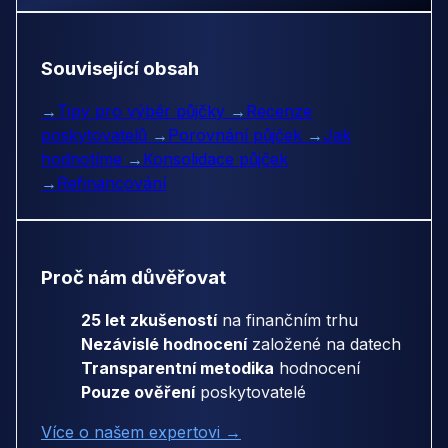
Související obsah
→
Tipy pro výběr půjčky
→
Recenze
poskytovatelů
→
Porovnání půjček
→
Jak
hodnotíme
→
Konsolidace půjček
→
Refinancování
Proč nám důvěřovat
25 let zkušeností
na finančním trhu
Nezávislé hodnocení
založené na datech
Transparentní metodika
hodnocení
Pouze ověření
poskytovatelé
Více o našem expertovi →