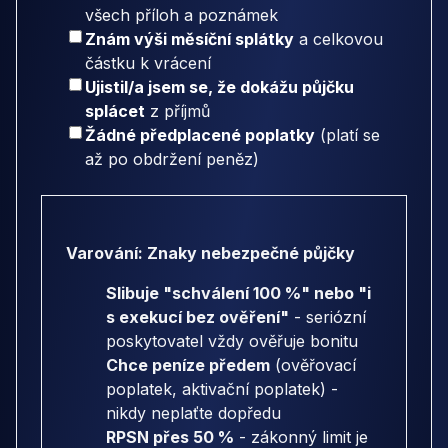
všech příloh a poznámek
Znám výši měsíční splátky
a celkovou
částku k vrácení
Ujistil/a jsem se, že dokážu půjčku
splácet
z příjmů
Žádné předplacené poplatky
(platí se
až po obdržení peněz)
Varování: Znaky nebezpečné půjčky
Slibuje "schválení 100 %" nebo "i
s exekucí bez ověření"
- seriózní
poskytovatel vždy ověřuje bonitu
Chce peníze předem
(ověřovací
poplatek, aktivační poplatek) -
nikdy neplaťte dopředu
RPSN přes 50 %
- zákonný limit je