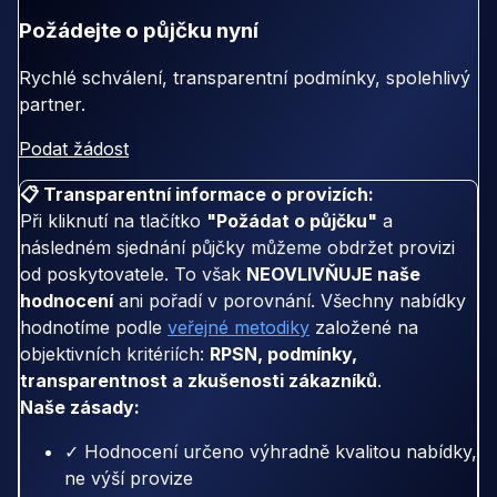
Požádejte o půjčku nyní
Rychlé schválení, transparentní podmínky, spolehlivý
partner.
Podat žádost
📋 Transparentní informace o provizích:
Při kliknutí na tlačítko
"Požádat o půjčku"
a
následném sjednání půjčky můžeme obdržet provizi
od poskytovatele. To však
NEOVLIVŇUJE naše
hodnocení
ani pořadí v porovnání. Všechny nabídky
hodnotíme podle
veřejné metodiky
založené na
objektivních kritériích:
RPSN, podmínky,
transparentnost a zkušenosti zákazníků
.
Naše zásady:
✓ Hodnocení určeno výhradně kvalitou nabídky,
ne výší provize