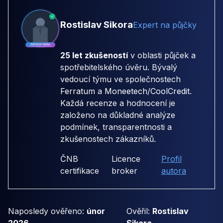
Rostislav Sikora
Expert na půjčky
25 let zkušeností
v oblasti půjček a
spotřebitelského úvěru. Bývalý
vedoucí týmu ve společnostech
Ferratum
a
Moneetech/CoolCredit
.
Každá recenze a hodnocení je
založeno na důkladné analýze
podmínek, transparentnosti a
zkušenostech zákazníků.
ČNB
Licence
Profil
certifikace
broker
autora
Naposledy ověřeno:
únor
Ověřil:
Rostislav
2026
Sikora