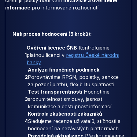
cílem je poskytnout vám
nezávislé a ověřitelné
informace
pro informované rozhodnutí.
Náš proces hodnocení (5 kroků):
Ověření licence ČNB
Kontrolujeme
1
platnou licenci v
registru České národní
banky
Analýza finančních podmínek
2
Porovnáváme RPSN, poplatky, sankce
za pozdní platbu, flexibilitu splatnosti
Test transparentnosti
Hodnotíme
3
srozumitelnost smlouvy, jasnost
komunikace a dostupnost informací
Kontrola zkušeností zákazníků
4
Sledujeme recenze uživatelů, stížnosti a
hodnocení na nezávislých platformách
Pravidelná aktualizace
Přezkoumáváme