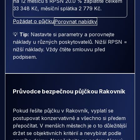
na
12 měsíců
s RPSN
20.0 %
zaplatíte celkem
33 348 Kč
, měsíční splátka
2 779 Kč
.
Požádat o půjčku
Porovnat nabídky
💡
Tip:
Nastavte si parametry a porovnejte
náklady u různých poskytovatelů. Nižší RPSN =
nižší náklady. Vždy čtěte smlouvu před
podpisem.
Průvodce bezpečnou půjčkou Rakovník
Pokud řešíte půjčku v Rakovník, vyplatí se
postupovat konzervativně a všechno si předem
přepočítat. V menších městech je o to důležitější
držet se objektivních kritérií a nevybírat podle