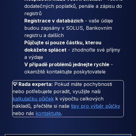
dodatečných poplatků, penále a zápisu do
registrů
Registrace v databázích
- vaše údaje
budou zapsány v SOLUS, Bankovním
registru a dalších
Půjčujte si pouze částku, kterou
dokážete splácet
- zhodnoťte své příjmy
a výdaje
V případě problémů jednejte rychle
-
okamžitě kontaktujte poskytovatele
💡 Rada experta:
Pokud máte pochybnosti
nebo potřebujete poradit, využijte naši
kalkulačku půjček
k výpočtu celkových
nákladů, přečtěte si naše
tipy pro výběr půjčky
nebo nás
kontaktujte
.