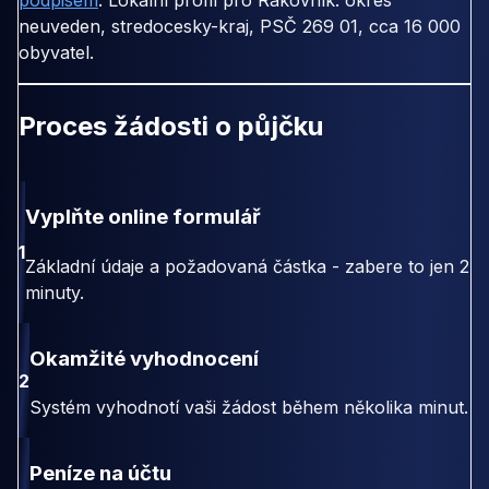
podpisem
. Lokální profil pro Rakovník: okres
neuveden, stredocesky-kraj, PSČ 269 01, cca 16 000
obyvatel.
Proces žádosti o půjčku
Vyplňte online formulář
1
Základní údaje a požadovaná částka - zabere to jen 2
minuty.
Okamžité vyhodnocení
2
Systém vyhodnotí vaši žádost během několika minut.
Peníze na účtu