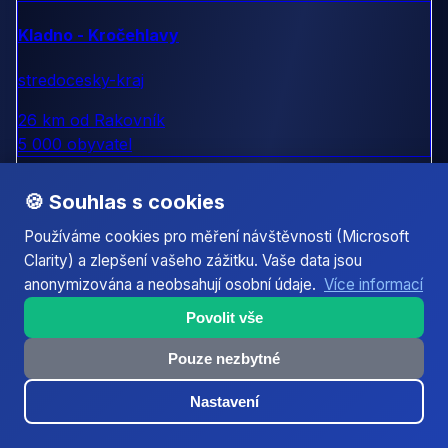
Kladno - Kročehlavy
stredocesky-kraj
26 km od Rakovník
5 000 obyvatel
🍪 Souhlas s cookies
Kladno - Dubí
Používáme cookies pro měření návštěvnosti (Microsoft
stredocesky-kraj
Clarity) a zlepšení vašeho zážitku. Vaše data jsou
anonymizována a neobsahují osobní údaje.
Více informací
26 km od Rakovník
3 000 obyvatel
Povolit vše
Pouze nezbytné
Kladno - Švermov
Nastavení
stredocesky-kraj