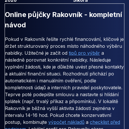
Online půjčky Rakovník - kompletní
návod
Pokud v Rakovník řešíte rychlé financování, klíčové je
držet strukturovaný proces místo náhodného výběru
nabídky. Užitečné je začít od
tipů pro výběr
a
následně porovnat konkrétní nabídky. Následuje
vyplnění žádosti, kde je důležité uvést přesné kontakty
a aktuální finanční situaci. Rozhodnutí přichází po
automatickém i manuálním ověření, podle
kompletnosti údajů a interních pravidel poskytovatele.
Teprve poté podepište smlouvu a nastavte si hlídání
splátek (např. trvalý příkaz a připomínku). V lokalitě
Rakovník je běžná vyšší aktivita žádostí zejména v
intervalu 14-16 hod. Pokud chcete konzervativní
postup, kombinujte
výpočet nákladů
a
checklist před