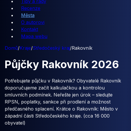
Tipy a rady
Recenze
Města
O autorovi
Kontakt
Mapa webu
Domů
/
Kraje
/
Středočeský kraj
/
Rakovník
Půjčky
Rakovník
2026
Potřebujete půjčku v Rakovník? Obyvatelé Rakovník
doporučujeme začít kalkulačkou a kontrolou
smluvních podmínek. Neřešte jen úrok – sledujte
RPSN, poplatky, sankce při prodlení a možnost
předčasného splacení. Krátce o Rakovník: Město v
západní části Středočeského kraje. (cca 16 000
obyvatel)