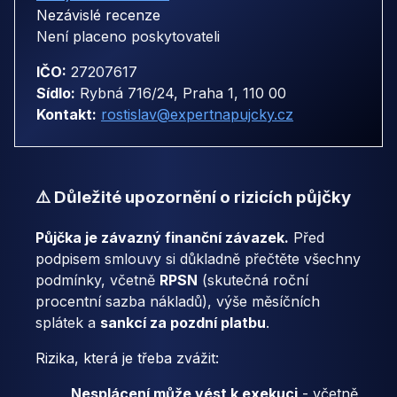
Nezávislé recenze
Není placeno poskytovateli
IČO:
27207617
Sídlo:
Rybná 716/24, Praha 1, 110 00
Kontakt:
rostislav@expertnapujcky.cz
⚠️ Důležité upozornění o rizicích půjčky
Půjčka je závazný finanční závazek.
Před
podpisem smlouvy si důkladně přečtěte všechny
podmínky, včetně
RPSN
(skutečná roční
procentní sazba nákladů), výše měsíčních
splátek a
sankcí za pozdní platbu
.
Rizika, která je třeba zvážit:
Nesplácení může vést k exekuci
- včetně