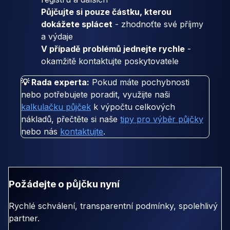
Půjčujte si pouze částku, kterou
dokážete splácet
- zhodnoťte své příjmy
a výdaje
V případě problémů jednejte rychle
-
okamžitě kontaktujte poskytovatele
💡 Rada experta:
Pokud máte pochybnosti
nebo potřebujete poradit, využijte naši
kalkulačku půjček
k výpočtu celkových
nákladů, přečtěte si naše
tipy pro výběr půjčky
nebo nás
kontaktujte
.
Požádejte o půjčku nyní
Rychlé schválení, transparentní podmínky, spolehlivý
partner.