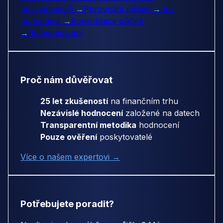
poskytovatelů
→
Porovnání půjček
→
Jak
hodnotíme
→
Konsolidace půjček
→
Refinancování
Proč nám důvěřovat
25 let zkušeností
na finančním trhu
Nezávislé hodnocení
založené na datech
Transparentní metodika
hodnocení
Pouze ověření
poskytovatelé
Více o našem expertovi →
Potřebujete poradit?