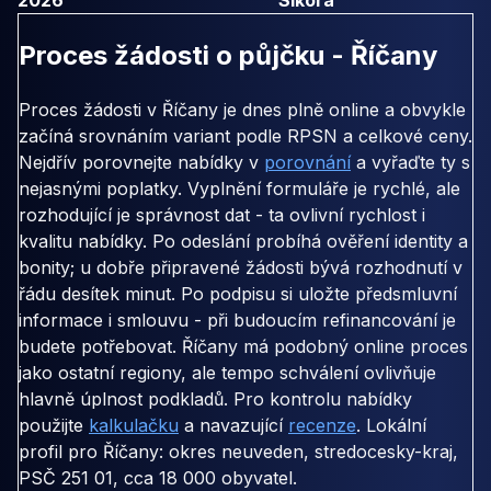
Proces žádosti o půjčku - Říčany
Proces žádosti v Říčany je dnes plně online a obvykle
začíná srovnáním variant podle RPSN a celkové ceny.
Nejdřív porovnejte nabídky v
porovnání
a vyřaďte ty s
nejasnými poplatky. Vyplnění formuláře je rychlé, ale
rozhodující je správnost dat - ta ovlivní rychlost i
kvalitu nabídky. Po odeslání probíhá ověření identity a
bonity; u dobře připravené žádosti bývá rozhodnutí v
řádu desítek minut. Po podpisu si uložte předsmluvní
informace i smlouvu - při budoucím refinancování je
budete potřebovat. Říčany má podobný online proces
jako ostatní regiony, ale tempo schválení ovlivňuje
hlavně úplnost podkladů. Pro kontrolu nabídky
použijte
kalkulačku
a navazující
recenze
. Lokální
profil pro Říčany: okres neuveden, stredocesky-kraj,
PSČ 251 01, cca 18 000 obyvatel.