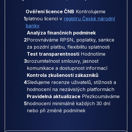
Ověření licence ČNB
Kontrolujeme
1
platnou licenci v
registru České národní
banky
Analýza finančních podmínek
2
Porovnáváme RPSN, poplatky, sankce
za pozdní platbu, flexibilitu splatnosti
Test transparentnosti
Hodnotíme
3
srozumitelnost smlouvy, jasnost
komunikace a dostupnost informací
Kontrola zkušeností zákazníků
4
Sledujeme recenze uživatelů, stížnosti a
hodnocení na nezávislých platformách
Pravidelná aktualizace
Přezkoumáváme
5
hodnocení minimálně každých 30 dní
nebo při změně podmínek