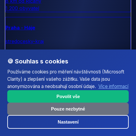
8 km od Říčany
1 200 obyvatel
Praha - Háje
stredocesky-kraj
9 km od Říčany
18 000 obyvatel
🍪 Souhlas s cookies
Používáme cookies pro měření návštěvnosti (Microsoft
Clarity) a zlepšení vašeho zážitku. Vaše data jsou
Praha - Chodov
anonymizována a neobsahují osobní údaje.
Více informací
stredocesky-kraj
Povolit vše
12 km od Říčany
Pouze nezbytné
15 000 obyvatel
Nastavení
Mratín