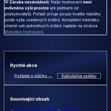
💡 Záruka nezávislosti:
Naše hodnocení
není
ovlivněno výší provize
ani platbami od
poskytovatelů. Pořadí určuje pouze kvalita nabídky
podle výše uvedených kritérií. Kompletní metodiku
včetně vah jednotlivých kritérií najdete na stránce
Metodika hodnocení
.
Rychlé akce
Požádat o půjčku →
Kalkulačka splátky
Související obsah
→
Tipy pro výběr půjčky
→
Recenze