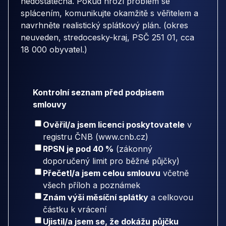
nedostatečná. Pokud hrozí problém se
splácením, komunikujte okamžitě s věřitelem a
navrhněte realistický splátkový plán. (okres
neuveden, stredocesky-kraj, PSČ 251 01, cca
18 000 obyvatel.)
Kontrolní seznam před podpisem
smlouvy
Ověřil/a jsem licenci poskytovatele
v
registru ČNB (www.cnb.cz)
RPSN je pod 40 %
(zákonný
doporučený limit pro běžné půjčky)
Přečetl/a jsem celou smlouvu
včetně
všech příloh a poznámek
Znám výši měsíční splátky
a celkovou
částku k vrácení
Ujistil/a jsem se, že dokážu půjčku