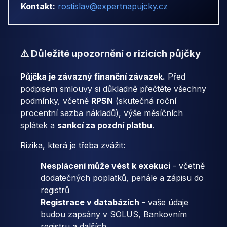
Kontakt:
rostislav@expertnapujcky.cz
⚠️ Důležité upozornění o rizicích půjčky
Půjčka je závazný finanční závazek.
Před
podpisem smlouvy si důkladně přečtěte všechny
podmínky, včetně
RPSN
(skutečná roční
procentní sazba nákladů), výše měsíčních
splátek a
sankcí za pozdní platbu
.
Rizika, která je třeba zvážit:
Nesplácení může vést k exekuci
- včetně
dodatečných poplatků, penále a zápisu do
registrů
Registrace v databázích
- vaše údaje
budou zapsány v SOLUS, Bankovním
registru a dalších