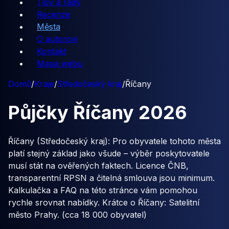
Tipy a rady
Recenze
Města
O autorovi
Kontakt
Mapa webu
Domů
/
Kraje
/
Středočeský kraj
/
Říčany
Půjčky
Říčany
2026
Říčany (Středočeský kraj): Pro obyvatele tohoto města
platí stejný základ jako všude – výběr poskytovatele
musí stát na ověřených faktech. Licence ČNB,
transparentní RPSN a čitelná smlouva jsou minimum.
Kalkulačka a FAQ na této stránce vám pomohou
rychle srovnat nabídky. Krátce o Říčany: Satelitní
město Prahy. (cca 18 000 obyvatel)