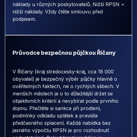
náklady u různých poskytovatelů. Nižší RPSN =
nižší náklady. Vždy čtěte smlouvu před
podpisem.
Průvodce bezpečnou půjčkou Říčany
V Říčany (kraj stredocesky-kraj, cca 18 000
obyvatel) je bezpečný výběr půjčky hlavně o
ověřitelných faktech, ne o rychlých slibech. V
menších městech je o to důležitější držet se
objektivních kritérií a nevybírat podle prvního
dojmu. Přečtěte si sankce při prodlení,
podmínky odkladu splátek a pravidla
předčasného splacení. Každá nabídka bez
jasného výpočtu RPSN je pro rozhodnutí