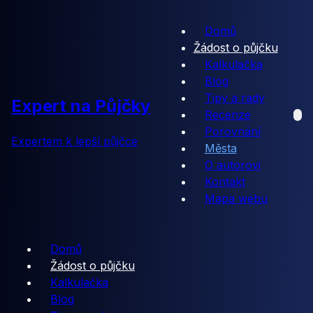
Domů
Žádost o půjčku
Kalkulačka
Blog
Tipy a rady
Expert na Půjčky
Recenze
Porovnání
Expertem k lepší půjčce
Města
O autorovi
Kontakt
Mapa webu
Domů
Žádost o půjčku
Kalkulačka
Blog