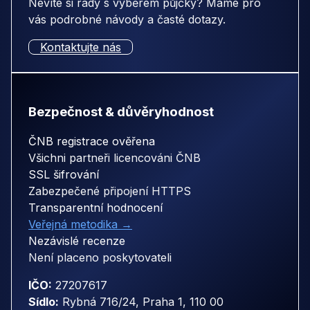
Nevíte si rady s výběrem půjčky? Máme pro
vás podrobné návody a časté dotazy.
Kontaktujte nás
Bezpečnost & důvěryhodnost
ČNB registrace ověřena
Všichni partneři licencováni ČNB
SSL šifrování
Zabezpečené připojení HTTPS
Transparentní hodnocení
Veřejná metodika →
Nezávislé recenze
Není placeno poskytovateli
IČO:
27207617
Sídlo:
Rybná 716/24, Praha 1, 110 00