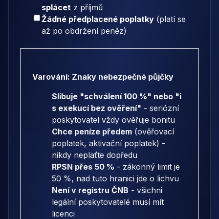
splácet
z příjmů
Žádné předplacené poplatky
(platí se
až po obdržení peněz)
Varování: Znaky nebezpečné půjčky
Slibuje "schválení 100 %" nebo "i
s exekucí bez ověření"
- seriózní
poskytovatel vždy ověřuje bonitu
Chce peníze předem
(ověřovací
poplatek, aktivační poplatek) -
nikdy neplaťte dopředu
RPSN přes 50 %
- zákonný limit je
50 %, nad tuto hranici jde o lichvu
Není v registru ČNB
- všichni
legální poskytovatelé musí mít
licenci