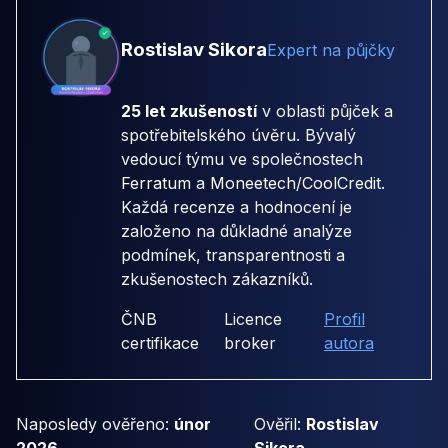
Rostislav Sikora
Expert na půjčky
25 let zkušeností
v oblasti půjček a
spotřebitelského úvěru. Bývalý
vedoucí týmu ve společnostech
Ferratum
a
Moneetech/CoolCredit
.
Každá recenze a hodnocení je
založeno na důkladné analýze
podmínek, transparentnosti a
zkušenostech zákazníků.
ČNB
Licence
Profil
certifikace
broker
autora
Naposledy ověřeno:
únor
Ověřil:
Rostislav
2026
Sikora