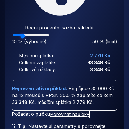
Roční procentní sazba nákladů
10 % (výhodné)
50 % (limit)
Měsíční splátka:
2 779 Kč
Celkem zaplatíte:
33 348 Kč
Celkové náklady:
3 348 Kč
Reprezentativní příklad:
Při půjčce
30 000 Kč
na
12 měsíců
s RPSN
20.0 %
zaplatíte celkem
33 348 Kč
, měsíční splátka
2 779 Kč
.
Požádat o půjčku
Porovnat nabídky
💡
Tip:
Nastavte si parametry a porovnejte