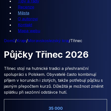
Tipy a rady
Recenze
Města
O autorovi
Kontakt
Mapa webu
Domů
/
Kraje
/
Moravskoslezský kraj
/
Třinec
Půjčky
Třinec
2026
Třinec stojí na hutnické tradici a přeshraniční
spolupráci s Polskem. Obyvatelé často kombinují
příjem v korunách i zlotých, takže potřebují půjčku s
jasným přepočtem kurzů. Důležitá je možnost změnit
splátku při sezónní odstávce hutí.
35 000