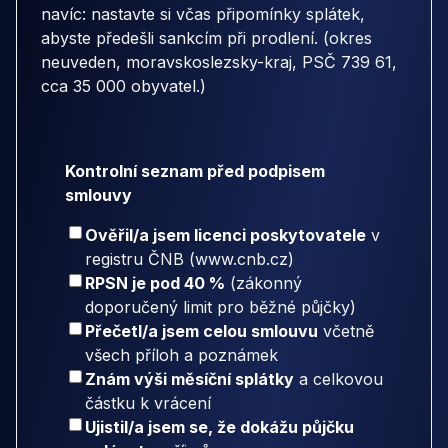
navíc: nastavte si včas připomínky splátek,
abyste předešli sankcím při prodlení. (okres
neuveden, moravskoslezsky-kraj, PSČ 739 61,
cca 35 000 obyvatel.)
Kontrolní seznam před podpisem
smlouvy
Ověřil/a jsem licenci poskytovatele
v
registru ČNB (www.cnb.cz)
RPSN je pod 40 %
(zákonný
doporučený limit pro běžné půjčky)
Přečetl/a jsem celou smlouvu
včetně
všech příloh a poznámek
Znám výši měsíční splátky
a celkovou
částku k vrácení
Ujistil/a jsem se, že dokážu půjčku