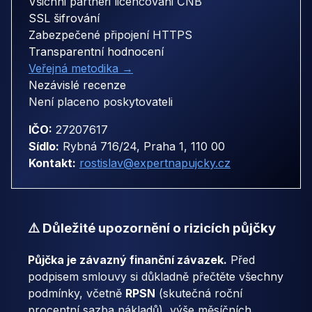
Všichni partneři licencováni ČNB
SSL šifrování
Zabezpečené připojení HTTPS
Transparentní hodnocení
Veřejná metodika →
Nezávislé recenze
Není placeno poskytovateli
IČO:
27207617
Sídlo:
Rybná 716/24, Praha 1, 110 00
Kontakt:
rostislav@expertnapujcky.cz
⚠️ Důležité upozornění o rizicích půjčky
Půjčka je závazný finanční závazek.
Před
podpisem smlouvy si důkladně přečtěte všechny
podmínky, včetně
RPSN
(skutečná roční
procentní sazba nákladů), výše měsíčních