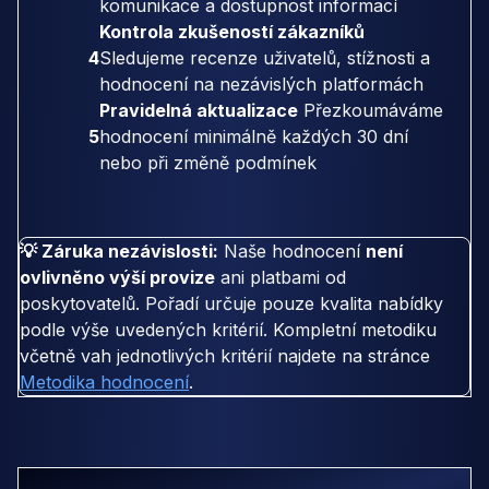
komunikace a dostupnost informací
Kontrola zkušeností zákazníků
4
Sledujeme recenze uživatelů, stížnosti a
hodnocení na nezávislých platformách
Pravidelná aktualizace
Přezkoumáváme
5
hodnocení minimálně každých 30 dní
nebo při změně podmínek
💡 Záruka nezávislosti:
Naše hodnocení
není
ovlivněno výší provize
ani platbami od
poskytovatelů. Pořadí určuje pouze kvalita nabídky
podle výše uvedených kritérií. Kompletní metodiku
včetně vah jednotlivých kritérií najdete na stránce
Metodika hodnocení
.