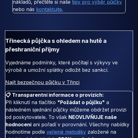
nákladů, přečtěte si naše
tipy pro výběr půjčky
nebo nás
kontaktujte
.
Třinecká půjčka s ohledem na hutě a
přeshraniční příjmy
Vyjednáme podmínky, které počítají s výkyvy ve
výrobě a umožní splátky odložit bez sankcí.
Najít bezpečnou půjčku v Třinci
📋 Transparentní informace o provizích:
Při kliknutí na tlačítko
"Požádat o půjčku"
a
následném sjednání půjčky můžeme obdržet provizi
od poskytovatele. To však
NEOVLIVŇUJE naše
hodnocení
ani pořadí v porovnání. Všechny nabídky
hodnotíme podle
veřejné metodiky
založené na