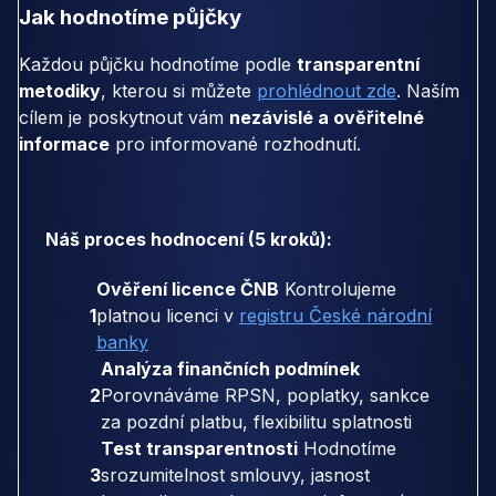
Jak hodnotíme půjčky
Každou půjčku hodnotíme podle
transparentní
metodiky
, kterou si můžete
prohlédnout zde
. Naším
cílem je poskytnout vám
nezávislé a ověřitelné
informace
pro informované rozhodnutí.
Náš proces hodnocení (5 kroků):
Ověření licence ČNB
Kontrolujeme
1
platnou licenci v
registru České národní
banky
Analýza finančních podmínek
2
Porovnáváme RPSN, poplatky, sankce
za pozdní platbu, flexibilitu splatnosti
Test transparentnosti
Hodnotíme
3
srozumitelnost smlouvy, jasnost