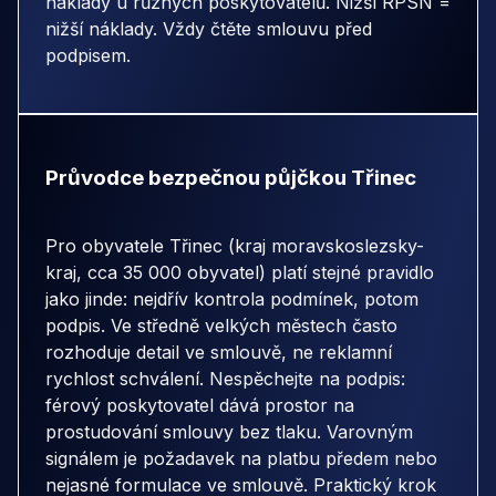
náklady u různých poskytovatelů. Nižší RPSN =
nižší náklady. Vždy čtěte smlouvu před
podpisem.
Průvodce bezpečnou půjčkou Třinec
Pro obyvatele Třinec (kraj moravskoslezsky-
kraj, cca 35 000 obyvatel) platí stejné pravidlo
jako jinde: nejdřív kontrola podmínek, potom
podpis. Ve středně velkých městech často
rozhoduje detail ve smlouvě, ne reklamní
rychlost schválení. Nespěchejte na podpis:
férový poskytovatel dává prostor na
prostudování smlouvy bez tlaku. Varovným
signálem je požadavek na platbu předem nebo
nejasné formulace ve smlouvě. Praktický krok