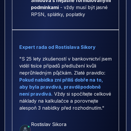
Smlouva s nejasně formulovanými
podmínkami
- vždy musí být jasné
RPSN, splátky, poplatky
Expert rada od Rostislava Sikory
"S 25 lety zkušeností v bankovnictví jsem
viděl tisíce případů předlužení kvůli
neprůhledným půjčkám. Zlaté pravidlo:
Pokud nabídka zní příliš dobře na to,
aby byla pravdivá, pravděpodobně
není pravdivá.
Vždy si spočítejte celkové
náklady na kalkulačce a porovnejte
alespoň 3 nabídky před rozhodnutím."
Rostislav Sikora