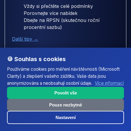
Vždy si přečtěte celé podmínky
Porovnejte více nabídek
Dbejte na RPSN (skutečnou roční
procentní sazbu)
Další tipy →
🍪 Souhlas s cookies
Půjčky v okolních městech
Používáme cookies pro měření návštěvnosti (Microsoft
Clarity) a zlepšení vašeho zážitku. Vaše data jsou
Hledáte půjčku mimo Třinec? Podívejte se na naše
anonymizována a neobsahují osobní údaje.
Více informací
recenze a kalkulačky pro nejbližší města:
Povolit vše
Třinec - Sídliště
Pouze nezbytné
moravskoslezsky-kraj
Nastavení
0 km od Třinec