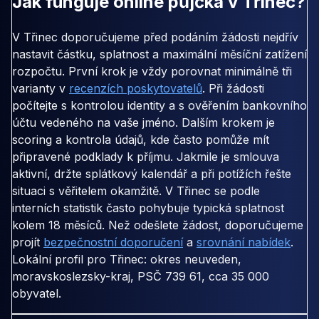
Jak funguje online půjčka v Třinec?
V Třinec doporučujeme před podáním žádosti nejdřív
nastavit částku, splatnost a maximální měsíční zatížení
rozpočtu. První krok je vždy porovnat minimálně tři
varianty v
recenzích poskytovatelů
. Při žádosti
počítejte s kontrolou identity a s ověřením bankovního
účtu vedeného na vaše jméno. Dalším krokem je
scoring a kontrola údajů, kde často pomůže mít
připravené podklady k příjmu. Jakmile je smlouva
aktivní, držte splátkový kalendář a při potížích řešte
situaci s věřitelem okamžitě. V Třinec se podle
interních statistik často pohybuje typická splatnost
kolem 18 měsíců. Než odešlete žádost, doporučujeme
projít
bezpečnostní doporučení
a
srovnání nabídek
.
Lokální profil pro Třinec: okres neuveden,
moravskoslezsky-kraj, PSČ 739 61, cca 35 000
obyvatel.