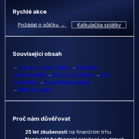
Rychlé akce
Požádat o půjčku →
Kalkulačka splátky
Související obsah
→
Tipy pro výběr půjčky
→
Recenze
poskytovatelů
→
Porovnání půjček
→
Jak
hodnotíme
→
Konsolidace půjček
→
Refinancování
Proč nám důvěřovat
25 let zkušeností
na finančním trhu