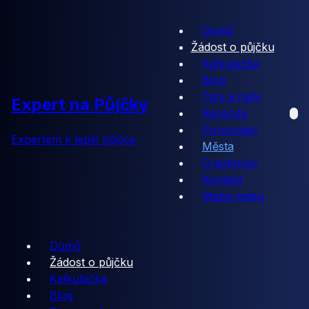
Domů
Žádost o půjčku
Kalkulačka
Blog
Tipy a rady
Expert na Půjčky
Recenze
Porovnání
Expertem k lepší půjčce
Města
O autorovi
Kontakt
Mapa webu
Domů
Žádost o půjčku
Kalkulačka
Blog