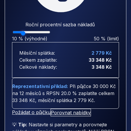
Roční procentní sazba nákladů
10 % (výhodné)
50 % (limit)
Měsíční splátka:
2 779 Kč
Celkem zaplatíte:
33 348 Kč
Celkové náklady:
3 348 Kč
Reprezentativní příklad:
Při půjčce
30 000 Kč
na
12 měsíců
s RPSN
20.0 %
zaplatíte celkem
33 348 Kč
, měsíční splátka
2 779 Kč
.
Požádat o půjčku
Porovnat nabídky
💡
Tip:
Nastavte si parametry a porovnejte