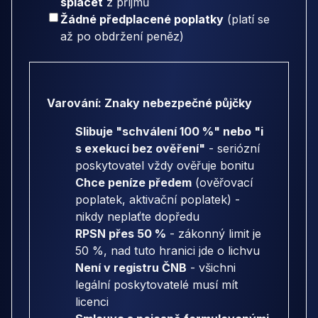
splácet
z příjmů
Žádné předplacené poplatky
(platí se
až po obdržení peněz)
Varování: Znaky nebezpečné půjčky
Slibuje "schválení 100 %" nebo "i
s exekucí bez ověření"
- seriózní
poskytovatel vždy ověřuje bonitu
Chce peníze předem
(ověřovací
poplatek, aktivační poplatek) -
nikdy neplaťte dopředu
RPSN přes 50 %
- zákonný limit je
50 %, nad tuto hranici jde o lichvu
Není v registru ČNB
- všichni
legální poskytovatelé musí mít
licenci