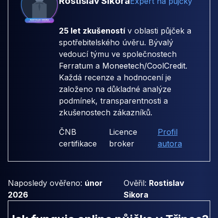
Rostislav Sikora
Expert na půjčky
25 let zkušeností
v oblasti půjček a
spotřebitelského úvěru. Bývalý
vedoucí týmu ve společnostech
Ferratum
a
Moneetech/CoolCredit
.
Každá recenze a hodnocení je
založeno na důkladné analýze
podmínek, transparentnosti a
zkušenostech zákazníků.
ČNB
Licence
Profil
certifikace
broker
autora
Naposledy ověřeno:
únor
Ověřil:
Rostislav
2026
Sikora