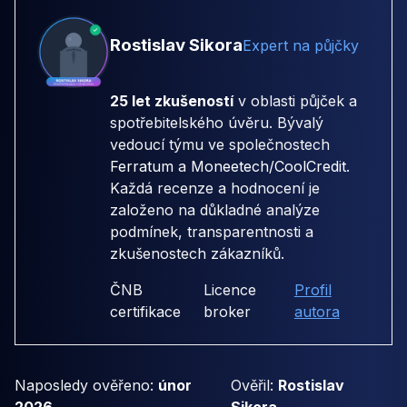
Rostislav Sikora
Expert na půjčky
25 let zkušeností
v oblasti půjček a
spotřebitelského úvěru. Bývalý
vedoucí týmu ve společnostech
Ferratum
a
Moneetech/CoolCredit
.
Každá recenze a hodnocení je
založeno na důkladné analýze
podmínek, transparentnosti a
zkušenostech zákazníků.
ČNB
Licence
Profil
certifikace
broker
autora
Naposledy ověřeno:
únor
Ověřil:
Rostislav
2026
Sikora