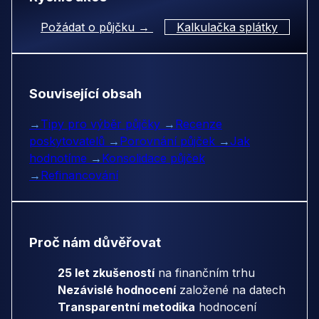
Požádat o půjčku →
Kalkulačka splátky
Související obsah
→
Tipy pro výběr půjčky
→
Recenze
poskytovatelů
→
Porovnání půjček
→
Jak
hodnotíme
→
Konsolidace půjček
→
Refinancování
Proč nám důvěřovat
25 let zkušeností
na finančním trhu
Nezávislé hodnocení
založené na datech
Transparentní metodika
hodnocení