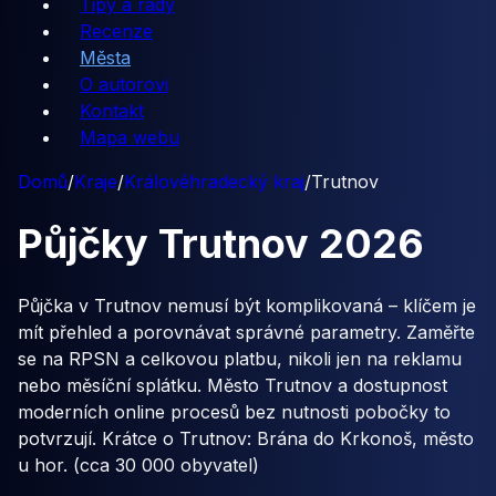
Tipy a rady
Recenze
Města
O autorovi
Kontakt
Mapa webu
Domů
/
Kraje
/
Královéhradecký kraj
/
Trutnov
Půjčky
Trutnov
2026
Půjčka v Trutnov nemusí být komplikovaná – klíčem je
mít přehled a porovnávat správné parametry. Zaměřte
se na RPSN a celkovou platbu, nikoli jen na reklamu
nebo měsíční splátku. Město Trutnov a dostupnost
moderních online procesů bez nutnosti pobočky to
potvrzují. Krátce o Trutnov: Brána do Krkonoš, město
u hor. (cca 30 000 obyvatel)