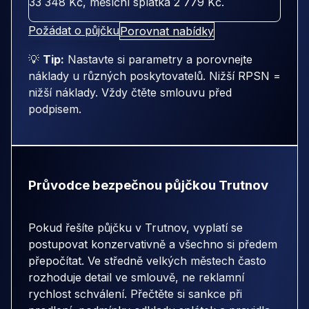
33 348 Kč
, měsíční splátka
2 779 Kč
.
Požádat o půjčku
Porovnat nabídky
💡
Tip:
Nastavte si parametry a porovnejte
náklady u různých poskytovatelů. Nižší RPSN =
nižší náklady. Vždy čtěte smlouvu před
podpisem.
Průvodce bezpečnou půjčkou Trutnov
Pokud řešíte půjčku v Trutnov, vyplatí se
postupovat konzervativně a všechno si předem
přepočítat. Ve středně velkých městech často
rozhoduje detail ve smlouvě, ne reklamní
rychlost schválení. Přečtěte si sankce při