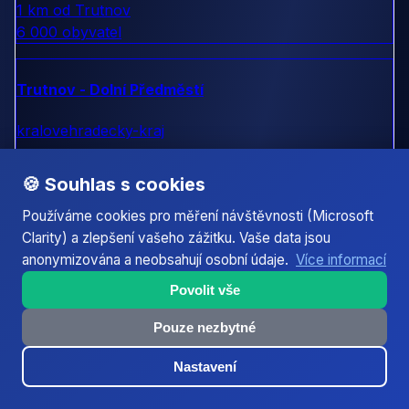
1 km od Trutnov
6 000 obyvatel
Trutnov - Dolní Předměstí
kralovehradecky-kraj
1 km od Trutnov
🍪 Souhlas s cookies
8 000 obyvatel
Používáme cookies pro měření návštěvnosti (Microsoft
Clarity) a zlepšení vašeho zážitku. Vaše data jsou
Úpice
anonymizována a neobsahují osobní údaje.
Více informací
kralovehradecky-kraj
Povolit vše
9 km od Trutnov
Pouze nezbytné
5 000 obyvatel
Nastavení
Janské Lázně