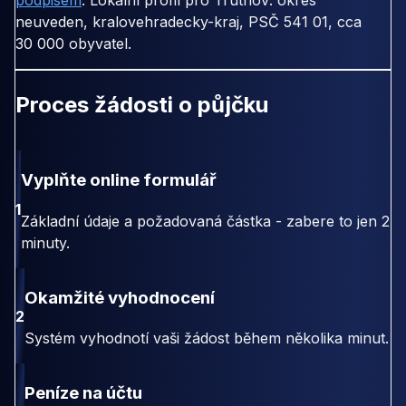
podpisem
. Lokální profil pro Trutnov: okres
neuveden, kralovehradecky-kraj, PSČ 541 01, cca
30 000 obyvatel.
Proces žádosti o půjčku
Vyplňte online formulář
1
Základní údaje a požadovaná částka - zabere to jen 2
minuty.
Okamžité vyhodnocení
2
Systém vyhodnotí vaši žádost během několika minut.
Peníze na účtu