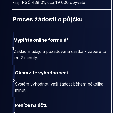
kraj, PSČ 438 01, cca 19 000 obyvatel.
Proces žádosti o půjčku
Vyplňte online formulář
1
Základní údaje a požadovaná částka - zabere to
jen 2 minuty.
Okamžité vyhodnocení
2
Systém vyhodnotí vaši žádost během několika
minut.
Peníze na účtu