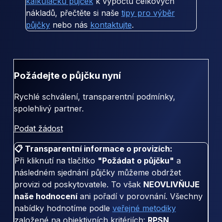
kalkulačku půjček
k výpočtu celkových
nákladů, přečtěte si naše
tipy pro výběr
půjčky
nebo nás
kontaktujte
.
Požádejte o půjčku nyní
Rychlé schválení, transparentní podmínky,
spolehlivý partner.
Podat žádost
📋 Transparentní informace o provizích:
Při kliknutí na tlačítko
"Požádat o půjčku"
a
následném sjednání půjčky můžeme obdržet
provizi od poskytovatele. To však
NEOVLIVŇUJE
naše hodnocení
ani pořadí v porovnání. Všechny
nabídky hodnotíme podle
veřejné metodiky
založené na objektivních kritériích:
RPSN,