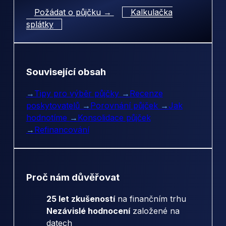
Požádat o půjčku →
Kalkulačka
splátky
Související obsah
→
Tipy pro výběr půjčky
→
Recenze
poskytovatelů
→
Porovnání půjček
→
Jak
hodnotíme
→
Konsolidace půjček
→
Refinancování
Proč nám důvěřovat
25 let zkušeností
na finančním trhu
Nezávislé hodnocení
založené na
datech