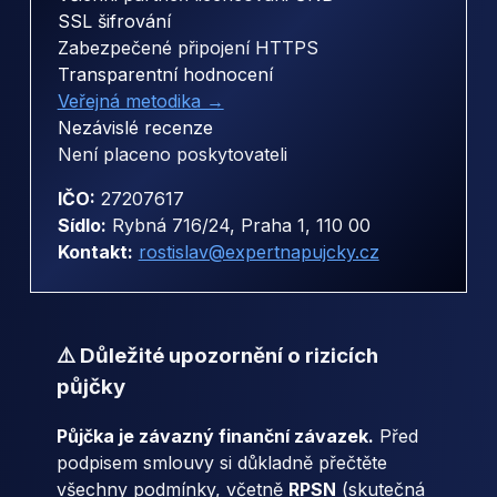
SSL šifrování
Zabezpečené připojení HTTPS
Transparentní hodnocení
Veřejná metodika →
Nezávislé recenze
Není placeno poskytovateli
IČO:
27207617
Sídlo:
Rybná 716/24, Praha 1, 110 00
Kontakt:
rostislav@expertnapujcky.cz
⚠️ Důležité upozornění o rizicích
půjčky
Půjčka je závazný finanční závazek.
Před
podpisem smlouvy si důkladně přečtěte
všechny podmínky, včetně
RPSN
(skutečná