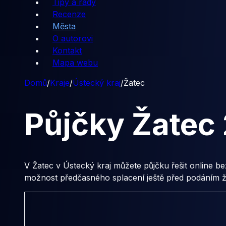
Tipy a rady
Recenze
Města
O autorovi
Kontakt
Mapa webu
Domů
/
Kraje
/
Ústecký kraj
/
Žatec
Půjčky
Žatec
V Žatec v Ústecký kraj můžete půjčku řešit online b
možnost předčasného splacení ještě před podáním žá