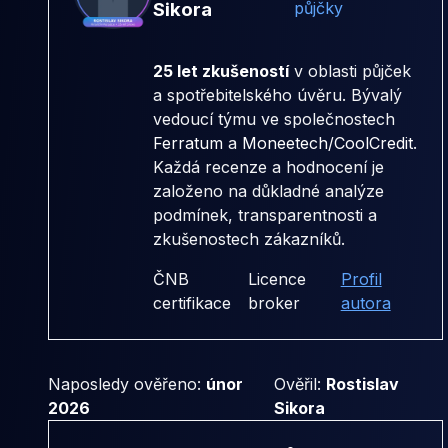
Sikora
půjčky
25 let zkušeností
v oblasti půjček
a spotřebitelského úvěru. Bývalý
vedoucí týmu ve společnostech
Ferratum
a
Moneetech/CoolCredit
.
Každá recenze a hodnocení je
založeno na důkladné analýze
podmínek, transparentnosti a
zkušenostech zákazníků.
ČNB
Licence
Profil
certifikace
broker
autora
Naposledy ověřeno:
únor
Ověřil:
Rostislav
2026
Sikora