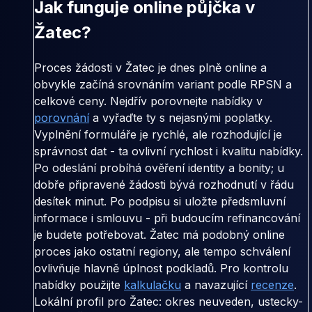
Jak funguje online půjčka v
Žatec?
Proces žádosti v Žatec je dnes plně online a
obvykle začíná srovnáním variant podle RPSN a
celkové ceny. Nejdřív porovnejte nabídky v
porovnání
a vyřaďte ty s nejasnými poplatky.
Vyplnění formuláře je rychlé, ale rozhodující je
správnost dat - ta ovlivní rychlost i kvalitu nabídky.
Po odeslání probíhá ověření identity a bonity; u
dobře připravené žádosti bývá rozhodnutí v řádu
desítek minut. Po podpisu si uložte předsmluvní
informace i smlouvu - při budoucím refinancování
je budete potřebovat. Žatec má podobný online
proces jako ostatní regiony, ale tempo schválení
ovlivňuje hlavně úplnost podkladů. Pro kontrolu
nabídky použijte
kalkulačku
a navazující
recenze
.
Lokální profil pro Žatec: okres neuveden, ustecky-