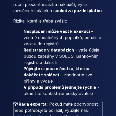
roční procentní sazba nákladů), výše
měsíčních splátek a
sankcí za pozdní platbu
.
Rizika, která je třeba zvážit:
Nesplácení může vést k exekuci
-
včetně dodatečných poplatků, penále a
zápisu do registrů
Registrace v databázích
- vaše údaje
budou zapsány v SOLUS, Bankovním
registru a dalších
Půjčujte si pouze částku, kterou
dokážete splácet
- zhodnoťte své
příjmy a výdaje
V případě problémů jednejte rychle
-
okamžitě kontaktujte poskytovatele
💡 Rada experta:
Pokud máte pochybnosti
nebo potřebujete poradit, využijte naši