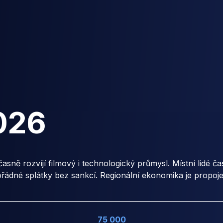
026
časně rozvíjí filmový i technologický průmysl. Místní lidé č
ořádné splátky bez sankcí. Regionální ekonomika je propoj
75 000