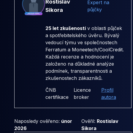
Rostislav
Expert na
Sikora
půjčky
25 let zkušeností
v oblasti půjček
a spotřebitelského úvěru. Bývalý
vedoucí týmu ve společnostech
Ferratum
a
Moneetech/CoolCredit
.
Každá recenze a hodnocení je
založeno na důkladné analýze
podmínek, transparentnosti a
zkušenostech zákazníků.
ČNB
Licence
Profil
certifikace
broker
autora
Naposledy ověřeno:
únor
Ověřil:
Rostislav
2026
Sikora