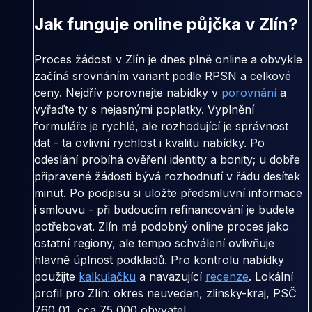
Jak funguje online půjčka v Zlín?
Proces žádosti v Zlín je dnes plně online a obvykle
začíná srovnáním variant podle RPSN a celkové
ceny. Nejdřív porovnejte nabídky v
porovnání
a
vyřaďte ty s nejasnými poplatky. Vyplnění
formuláře je rychlé, ale rozhodující je správnost
dat - ta ovlivní rychlost i kvalitu nabídky. Po
odeslání probíhá ověření identity a bonity; u dobře
připravené žádosti bývá rozhodnutí v řádu desítek
minut. Po podpisu si uložte předsmluvní informace
i smlouvu - při budoucím refinancování je budete
potřebovat. Zlín má podobný online proces jako
ostatní regiony, ale tempo schválení ovlivňuje
hlavně úplnost podkladů. Pro kontrolu nabídky
použijte
kalkulačku
a navazující
recenze
. Lokální
profil pro Zlín: okres neuveden, zlinsky-kraj, PSČ
760 01, cca 75 000 obyvatel.