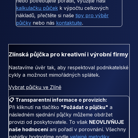
nebo potřebujete poradit, využijte naši
kalkulačku půjček
k výpočtu celkových
nákladů, přečtěte si naše
tipy pro výběr
půjčky
nebo nás
kontaktujte
.
Zlínská půjčka pro kreativní i výrobní firmy
Nastavíme úvěr tak, aby respektoval podnikatelské
cykly a možnost mimořádných splátek.
Vybrat půjčku ve Zlíně
📋 Transparentní informace o provizích:
Při kliknutí na tlačítko
"Požádat o půjčku"
a
následném sjednání půjčky můžeme obdržet
provizi od poskytovatele. To však
NEOVLIVŇUJE
naše hodnocení
ani pořadí v porovnání. Všechny
nabídky hodnotíme podle
veřejné metodiky