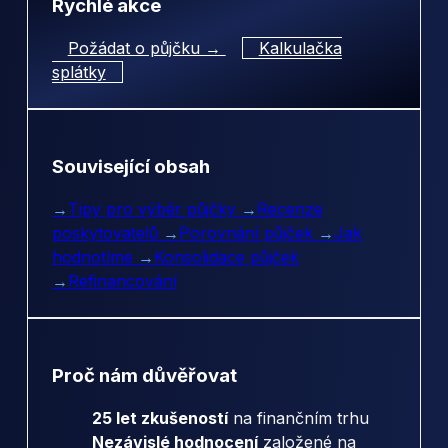
Rychlé akce
Požádat o půjčku →
Kalkulačka
splátky
Související obsah
→
Tipy pro výběr půjčky
→
Recenze
poskytovatelů
→
Porovnání půjček
→
Jak
hodnotíme
→
Konsolidace půjček
→
Refinancování
Proč nám důvěřovat
25 let zkušeností
na finančním trhu
Nezávislé hodnocení
založené na