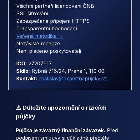
Všichni partneři licencováni ČNB
SSL šifrování
Zabezpečené připojení HTTPS
Transparentní hodnocení
Veřejná metodika →
Nezávislé recenze
Není placeno poskytovateli
IČO:
27207617
Sídlo:
Rybná 716/24, Praha 1, 110 00
Kontakt:
rostislav@expertnapujcky.cz
⚠️ Důležité upozornění o rizicích
půjčky
Půjčka je závazný finanční závazek.
Před
podpisem smlouvy si důkladně přečtěte