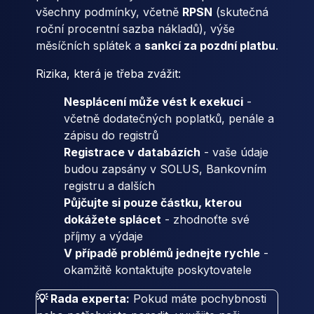
všechny podmínky, včetně
RPSN
(skutečná
roční procentní sazba nákladů), výše
měsíčních splátek a
sankcí za pozdní platbu
.
Rizika, která je třeba zvážit:
Nesplácení může vést k exekuci
-
včetně dodatečných poplatků, penále a
zápisu do registrů
Registrace v databázích
- vaše údaje
budou zapsány v SOLUS, Bankovním
registru a dalších
Půjčujte si pouze částku, kterou
dokážete splácet
- zhodnoťte své
příjmy a výdaje
V případě problémů jednejte rychle
-
okamžitě kontaktujte poskytovatele
💡 Rada experta:
Pokud máte pochybnosti