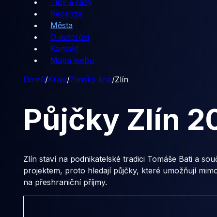
Tipy a rady
Recenze
Města
O autorovi
Kontakt
Mapa webu
Domů
/
Kraje
/
Zlínský kraj
/
Zlín
Půjčky
Zlín
2
Zlín staví na podnikatelské tradici Tomáše Bati a sou
projektem, proto hledají půjčky, které umožňují mim
na přeshraniční příjmy.