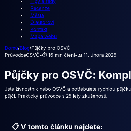
Tipy a rady
Recenze
Města
O autorovi
Kontakt
Mapa webu
Domů
/
Blog
/
Půjčky pro OSVČ
Průvodce
OSVČ
•
⏱️ 16 min čtení
•
📅 11. února 2026
Půjčky pro OSVČ: Kompl
Jste živnostník nebo OSVČ a potřebujete rychlou půjčku? 
půjčí. Praktický průvodce s 25 lety zkušeností.
📋 V tomto článku najdete: