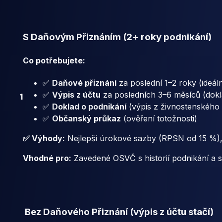
S Daňovým Přiznáním (2+ roky podnikání)
Co potřebujete:
✅
Daňové přiznání
za poslední 1–2 roky (ideá
✅
Výpis z účtu
za posledních 3–6 měsíců (dokl
1
✅
Doklad o podnikání
(výpis z živnostenského r
✅
Občanský průkaz
(ověření totožnosti)
✅ Výhody:
Nejlepší úrokové sazby (RPSN od 15 %), vy
Vhodné pro:
Zavedené OSVČ s historií podnikání a st
Bez Daňového Přiznání (výpis z účtu stačí)