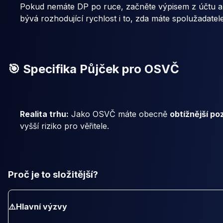
Pokud nemáte DP po ruce, začněte výpisem z účtu a 
bývá rozhodující rychlost i to, zda máte spolužadatele
🎯 Specifika Půjček pro OSVČ
Realita trhu:
Jako OSVČ máte obecně
obtížnější poz
vyšší riziko pro věřitele.
Proč je to složitější?
⚠️
Hlavní výzvy