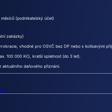
měsíců (podnikatelský účet)
ální zakázky)
yrokracie, vhodné pro OSVČ bez DP nebo s kolísavými pří
x. 100 000 Kč), kratší splatnost (do 3 let).
 aktuálního daňového přiznání.
to? →