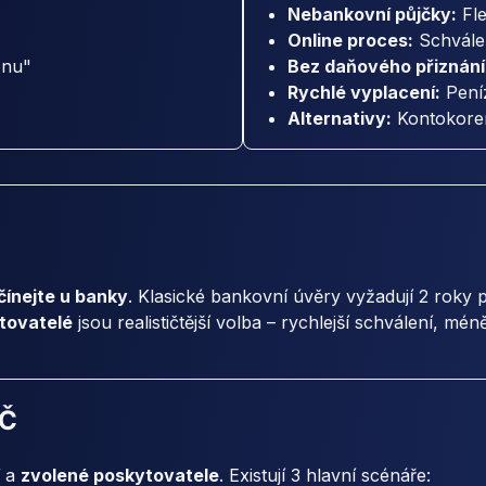
Nebankovní půjčky:
Fle
Online proces:
Schvále
ónu"
Bez daňového přiznání
Rychlé vyplacení:
Peníz
Alternativy:
Kontokorent
čínejte u banky
. Klasické bankovní úvěry vyžadují 2 roky p
tovatelé
jsou realističtější volba – rychlejší schválení, méně
VČ
a
zvolené poskytovatele
. Existují 3 hlavní scénáře: