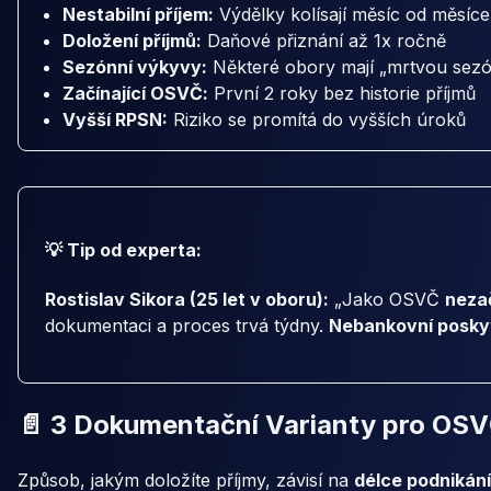
Nestabilní příjem:
Výdělky kolísají měsíc od měsíce
Doložení příjmů:
Daňové přiznání až 1x ročně
Sezónní výkyvy:
Některé obory mají „mrtvou sez
Začínající OSVČ:
První 2 roky bez historie příjmů
Vyšší RPSN:
Riziko se promítá do vyšších úroků
💡 Tip od experta:
Rostislav Sikora (25 let v oboru):
„Jako OSVČ
neza
dokumentaci a proces trvá týdny.
Nebankovní posky
📄 3 Dokumentační Varianty pro OS
Způsob, jakým doložíte příjmy, závisí na
délce podnikání