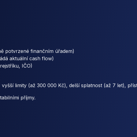
lně potvrzené finančním úřadem)
ádá aktuální cash flow)
ejstříku, IČO)
šší limity (až 300 000 Kč), delší splatnost (až 7 let), př
abilními příjmy.