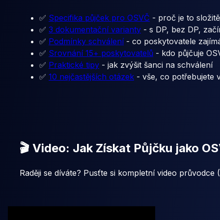
✅
Specifika půjček pro OSVČ
- proč je to složi
✅
3 dokumentační varianty
- s DP, bez DP, začín
✅
Podmínky schválení
- co poskytovatele zajím
✅
Srovnání 15+ poskytovatelů
- kdo půjčuje O
✅
Praktické tipy
- jak zvýšit šanci na schválení
✅
10 nejčastějších otázek
- vše, co potřebujete 
🎬 Video: Jak Získat Půjčku jako O
Raději se díváte? Pusťte si kompletní video průvodce 