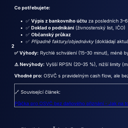
Co potřebujete:
✅
Výpis z bankovního účtu
za posledních 3–6 
✅
Doklad o podnikání
(živnostenský list, IČO)
✅
Občanský průkaz
✅
Případně faktury/objednávky
(dokládají aktu
2
✅ Výhody:
Rychlé schválení (15–30 minut), méně b
⚠️ Nevýhody:
Vyšší RPSN (20–35 %), nižší limity (ma
Vhodné pro:
OSVČ s pravidelným cash flow, ale bez
🔗 Související článek:
Půjčka pro OSVČ bez daňového přiznání - Jak na 