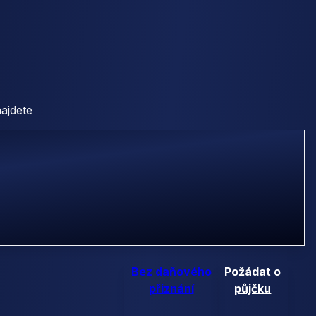
najdete
Bez daňového
Požádat o
přiznání
půjčku