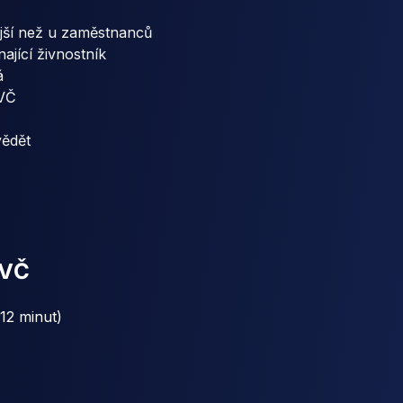
tější než u zaměstnanců
ající živnostník
á
SVČ
vědět
SVČ
(12 minut)