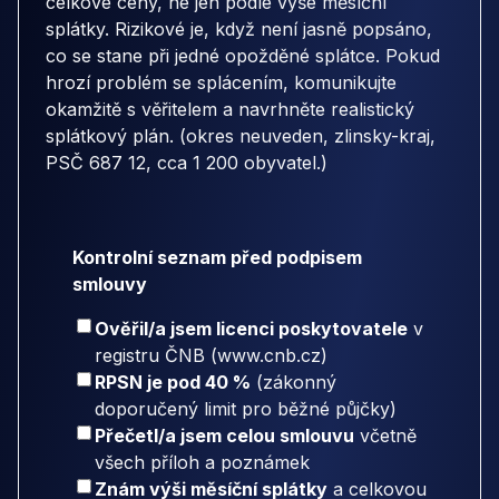
celkové ceny, ne jen podle výše měsíční
splátky. Rizikové je, když není jasně popsáno,
co se stane při jedné opožděné splátce. Pokud
hrozí problém se splácením, komunikujte
okamžitě s věřitelem a navrhněte realistický
splátkový plán. (okres neuveden, zlinsky-kraj,
PSČ 687 12, cca 1 200 obyvatel.)
Kontrolní seznam před podpisem
smlouvy
Ověřil/a jsem licenci poskytovatele
v
registru ČNB (www.cnb.cz)
RPSN je pod 40 %
(zákonný
doporučený limit pro běžné půjčky)
Přečetl/a jsem celou smlouvu
včetně
všech příloh a poznámek
Znám výši měsíční splátky
a celkovou