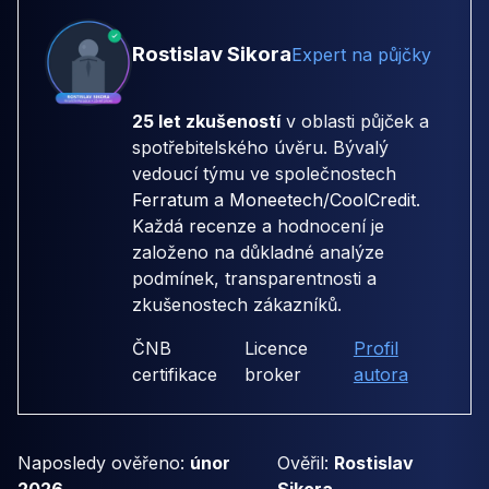
Rostislav Sikora
Expert na půjčky
25 let zkušeností
v oblasti půjček a
spotřebitelského úvěru. Bývalý
vedoucí týmu ve společnostech
Ferratum
a
Moneetech/CoolCredit
.
Každá recenze a hodnocení je
založeno na důkladné analýze
podmínek, transparentnosti a
zkušenostech zákazníků.
ČNB
Licence
Profil
certifikace
broker
autora
Naposledy ověřeno:
únor
Ověřil:
Rostislav
2026
Sikora