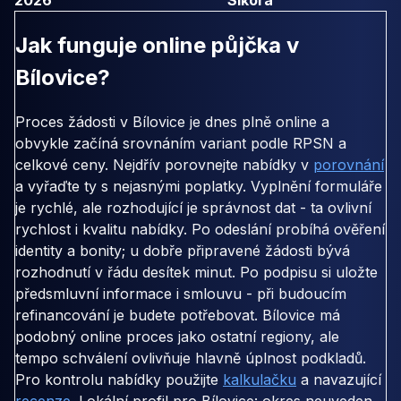
Jak funguje online půjčka v
Bílovice?
Proces žádosti v Bílovice je dnes plně online a
obvykle začíná srovnáním variant podle RPSN a
celkové ceny. Nejdřív porovnejte nabídky v
porovnání
a vyřaďte ty s nejasnými poplatky. Vyplnění formuláře
je rychlé, ale rozhodující je správnost dat - ta ovlivní
rychlost i kvalitu nabídky. Po odeslání probíhá ověření
identity a bonity; u dobře připravené žádosti bývá
rozhodnutí v řádu desítek minut. Po podpisu si uložte
předsmluvní informace i smlouvu - při budoucím
refinancování je budete potřebovat. Bílovice má
podobný online proces jako ostatní regiony, ale
tempo schválení ovlivňuje hlavně úplnost podkladů.
Pro kontrolu nabídky použijte
kalkulačku
a navazující