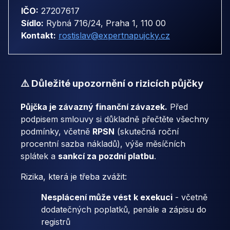
IČO:
27207617
Sídlo:
Rybná 716/24, Praha 1, 110 00
Kontakt:
rostislav@expertnapujcky.cz
⚠️ Důležité upozornění o rizicích půjčky
Půjčka je závazný finanční závazek.
Před
podpisem smlouvy si důkladně přečtěte všechny
podmínky, včetně
RPSN
(skutečná roční
procentní sazba nákladů), výše měsíčních
splátek a
sankcí za pozdní platbu
.
Rizika, která je třeba zvážit:
Nesplácení může vést k exekuci
- včetně
dodatečných poplatků, penále a zápisu do
registrů