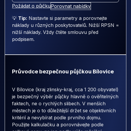
Požádat o půjčku
Porovnat nabídky
💡
Tip:
Nastavte si parametry a porovnejte
náklady u různých poskytovatelů. Nižší RPSN =
nižší náklady. Vždy čtěte smlouvu před
podpisem.
Průvodce bezpečnou půjčkou Bílovice
V Bílovice (kraj zlinsky-kraj, cca 1 200 obyvatel)
je bezpečný výběr půjčky hlavně o ověřitelných
faktech, ne o rychlých slibech. V menších
městech je o to důležitější držet se objektivních
kritérií a nevybírat podle prvního dojmu.
Použijte kalkulačku a porovnávejte podle