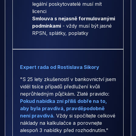
legální poskytovatelé musí mít
licenci
Smlouva s nejasně formulovanými
podmínkami
- vždy musí být jasné
RPSN, splátky, poplatky
Expert rada od Rostislava Sikory
"S 25 lety zkušeností v bankovnictví jsem
viděl tisíce případů předlužení kvůli
neprůhledným půjčkám. Zlaté pravidlo:
Pokud nabídka zní příliš dobře na to,
aby byla pravdivá, pravděpodobně
není pravdivá.
Vždy si spočítejte celkové
náklady na kalkulačce a porovnejte
alespoň 3 nabídky před rozhodnutím."