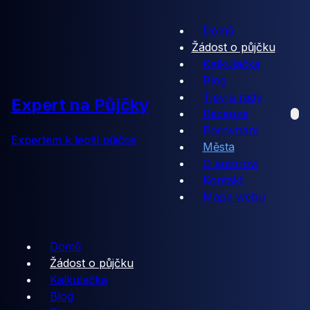
Domů
Žádost o půjčku
Kalkulačka
Blog
Tipy a rady
Expert na Půjčky
Recenze
Porovnání
Expertem k lepší půjčce
Města
O autorovi
Kontakt
Mapa webu
Domů
Žádost o půjčku
Kalkulačka
Blog