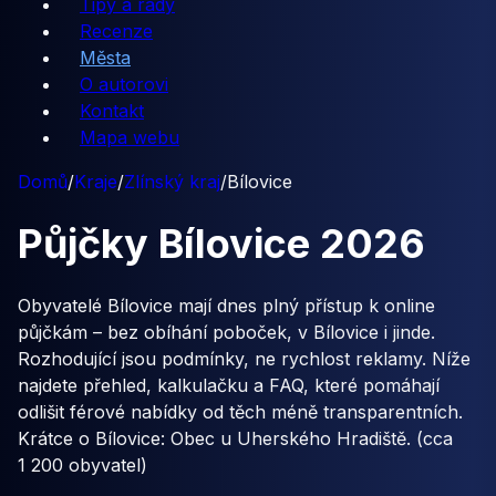
Tipy a rady
Recenze
Města
O autorovi
Kontakt
Mapa webu
Domů
/
Kraje
/
Zlínský kraj
/
Bílovice
Půjčky
Bílovice
2026
Obyvatelé Bílovice mají dnes plný přístup k online
půjčkám – bez obíhání poboček, v Bílovice i jinde.
Rozhodující jsou podmínky, ne rychlost reklamy. Níže
najdete přehled, kalkulačku a FAQ, které pomáhají
odlišit férové nabídky od těch méně transparentních.
Krátce o Bílovice: Obec u Uherského Hradiště. (cca
1 200 obyvatel)