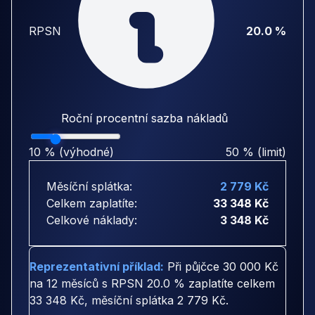
RPSN
20.0 %
Roční procentní sazba nákladů
10 % (výhodné)
50 % (limit)
Měsíční splátka:
2 779 Kč
Celkem zaplatíte:
33 348 Kč
Celkové náklady:
3 348 Kč
Reprezentativní příklad:
Při půjčce
30 000 Kč
na
12 měsíců
s RPSN
20.0 %
zaplatíte celkem
33 348 Kč
, měsíční splátka
2 779 Kč
.