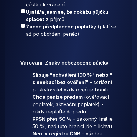
částku k vrácení
Ujistil/a jsem se, že dokážu půjčku
splácet
z příjmů
Žádné předplacené poplatky
(platí se
až po obdržení peněz)
Varování: Znaky nebezpečné půjčky
Slibuje "schválení 100 %" nebo "i
s exekucí bez ověření"
- seriózní
poskytovatel vždy ověřuje bonitu
Chce peníze předem
(ověřovací
poplatek, aktivační poplatek) -
nikdy neplaťte dopředu
RPSN přes 50 %
- zákonný limit je
50 %, nad tuto hranici jde o lichvu
Není v registru ČNB
- všichni