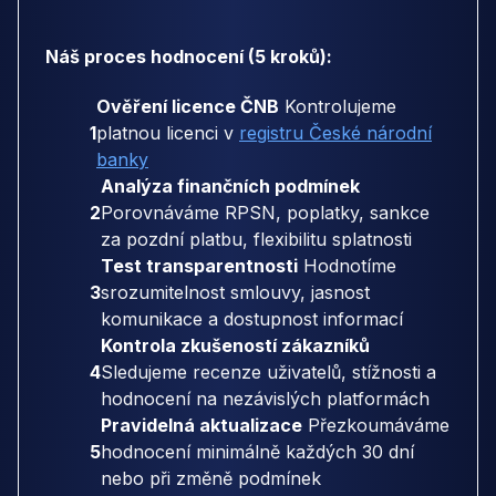
Náš proces hodnocení (5 kroků):
Ověření licence ČNB
Kontrolujeme
1
platnou licenci v
registru České národní
banky
Analýza finančních podmínek
2
Porovnáváme RPSN, poplatky, sankce
za pozdní platbu, flexibilitu splatnosti
Test transparentnosti
Hodnotíme
3
srozumitelnost smlouvy, jasnost
komunikace a dostupnost informací
Kontrola zkušeností zákazníků
4
Sledujeme recenze uživatelů, stížnosti a
hodnocení na nezávislých platformách
Pravidelná aktualizace
Přezkoumáváme
5
hodnocení minimálně každých 30 dní
nebo při změně podmínek