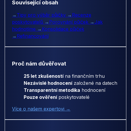
Související obsah
→
Tipy pro výběr půjčky
→
Recenze
poskytovatelů
→
Porovnání půjček
→
Jak
hodnotíme
→
Konsolidace půjček
→
Refinancování
Proč nám důvěřovat
25 let zkušeností
na finančním trhu
Nezávislé hodnocení
založené na datech
Transparentní metodika
hodnocení
Pouze ověření
poskytovatelé
Více o našem expertovi →