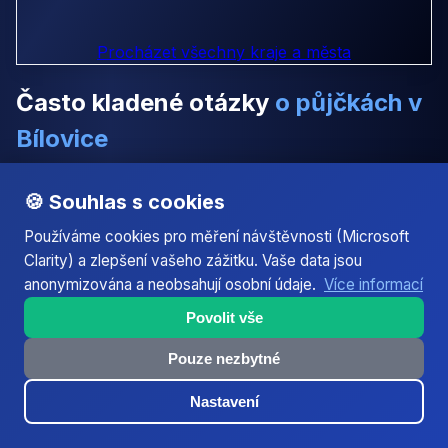
Procházet všechny kraje a města
Často kladené otázky
o půjčkách v
Bílovice
Odpovědi na nejčastější dotazy týkající se online
🍪 Souhlas s cookies
půjček v Bílovice. Pokud nenajdete odpověď na svou
otázku, kontaktujte nás.
Používáme cookies pro měření návštěvnosti (Microsoft
Clarity) a zlepšení vašeho zážitku. Vaše data jsou
anonymizována a neobsahují osobní údaje.
Více informací
Jaké online půjčky mají v Bílovice nejlepší
Povolit vše
reputaci – Obec u Uherského Hradiště •
Pouze nezbytné
Zlínský kraj • PSČ 687 12 • cca 1 200
obyvatel?
Nastavení