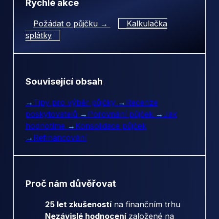
Rychlé akce
Požádat o půjčku →
Kalkulačka
splátky
Související obsah
→
Tipy pro výběr půjčky
→
Recenze
poskytovatelů
→
Porovnání půjček
→
Jak
hodnotíme
→
Konsolidace půjček
→
Refinancování
Proč nám důvěřovat
25 let zkušeností
na finančním trhu
Nezávislé hodnocení
založené na