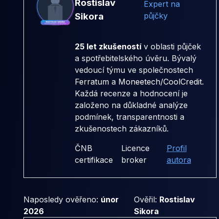
Rostislav
Expert na
Sikora
půjčky
25 let zkušeností
v oblasti půjček
a spotřebitelského úvěru. Bývalý
vedoucí týmu ve společnostech
Ferratum
a
Moneetech/CoolCredit
.
Každá recenze a hodnocení je
založeno na důkladné analýze
podmínek, transparentnosti a
zkušenostech zákazníků.
ČNB
Licence
Profil
certifikace
broker
autora
Naposledy ověřeno:
únor
Ověřil:
Rostislav
2026
Sikora