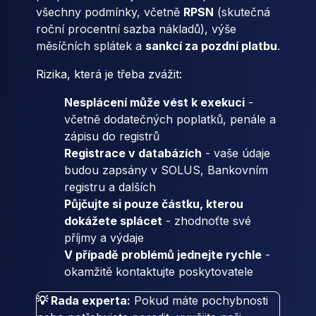
všechny podmínky, včetně
RPSN
(skutečná
roční procentní sazba nákladů), výše
měsíčních splátek a
sankcí za pozdní platbu
.
Rizika, která je třeba zvážit:
Nesplácení může vést k exekuci
-
včetně dodatečných poplatků, penále a
zápisu do registrů
Registrace v databázích
- vaše údaje
budou zapsány v SOLUS, Bankovním
registru a dalších
Půjčujte si pouze částku, kterou
dokážete splácet
- zhodnoťte své
příjmy a výdaje
V případě problémů jednejte rychle
-
okamžitě kontaktujte poskytovatele
💡 Rada experta:
Pokud máte pochybnosti