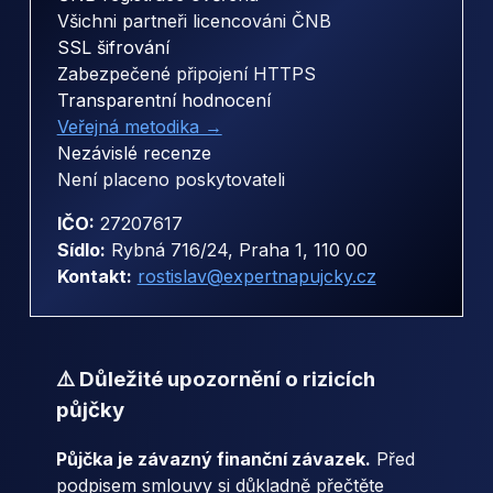
Všichni partneři licencováni ČNB
SSL šifrování
Zabezpečené připojení HTTPS
Transparentní hodnocení
Veřejná metodika →
Nezávislé recenze
Není placeno poskytovateli
IČO:
27207617
Sídlo:
Rybná 716/24, Praha 1, 110 00
Kontakt:
rostislav@expertnapujcky.cz
⚠️ Důležité upozornění o rizicích
půjčky
Půjčka je závazný finanční závazek.
Před
podpisem smlouvy si důkladně přečtěte