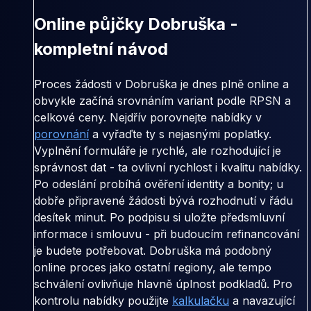
Online půjčky Dobruška -
kompletní návod
Proces žádosti v Dobruška je dnes plně online a
obvykle začíná srovnáním variant podle RPSN a
celkové ceny. Nejdřív porovnejte nabídky v
porovnání
a vyřaďte ty s nejasnými poplatky.
Vyplnění formuláře je rychlé, ale rozhodující je
správnost dat - ta ovlivní rychlost i kvalitu nabídky.
Po odeslání probíhá ověření identity a bonity; u
dobře připravené žádosti bývá rozhodnutí v řádu
desítek minut. Po podpisu si uložte předsmluvní
informace i smlouvu - při budoucím refinancování
je budete potřebovat. Dobruška má podobný
online proces jako ostatní regiony, ale tempo
schválení ovlivňuje hlavně úplnost podkladů. Pro
kontrolu nabídky použijte
kalkulačku
a navazující