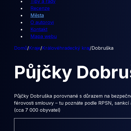
Tipy a rady
Recenze
Města
O autorovi
Kontakt
Mapa webu
Domů
/
Kraje
/
Královéhradecký kraj
/
Dobruška
Půjčky
Dobru
Půjčky Dobruška porovnané s důrazem na bezpečnost
férovosti smlouvy – tu poznáte podle RPSN, sankcí 
(cca 7 000 obyvatel)