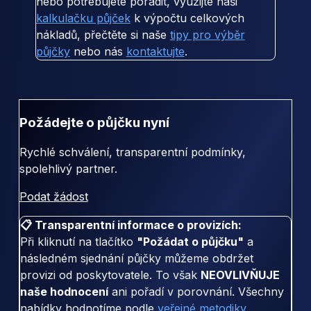
nebo potřebujete poradit, využijte naši
kalkulačku půjček
k výpočtu celkových
nákladů, přečtěte si naše
tipy pro výběr
půjčky
nebo nás
kontaktujte
.
Požádejte o půjčku nyní
Rychlé schválení, transparentní podmínky,
spolehlivý partner.
Podat žádost
📋 Transparentní informace o provizích:
Při kliknutí na tlačítko
"Požádat o půjčku"
a
následném sjednání půjčky můžeme obdržet
provizi od poskytovatele. To však
NEOVLIVŇUJE
naše hodnocení
ani pořadí v porovnání. Všechny
nabídky hodnotíme podle
veřejné metodiky