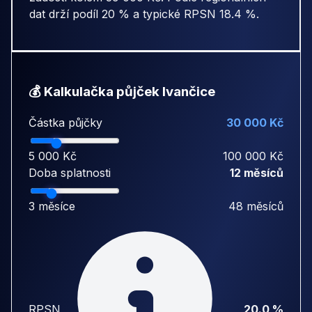
dat drží podíl 20 % a typické RPSN 18.4 %.
💰 Kalkulačka půjček Ivančice
Částka půjčky
30 000 Kč
5 000 Kč
100 000 Kč
Doba splatnosti
12 měsíců
3 měsíce
48 měsíců
RPSN
20.0 %