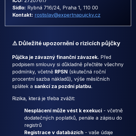
IČO:
27207617
Sídlo:
Rybná 716/24, Praha 1, 110 00
Kontakt:
rostislav@expertnapujcky.cz
⚠️ Důležité upozornění o rizicích půjčky
Půjčka je závazný finanční závazek.
Před
podpisem smlouvy si důkladně přečtěte všechny
podmínky, včetně
RPSN
(skutečná roční
procentní sazba nákladů), výše měsíčních
splátek a
sankcí za pozdní platbu
.
Rizika, která je třeba zvážit:
Nesplácení může vést k exekuci
- včetně
dodatečných poplatků, penále a zápisu do
registrů
Registrace v databázích
- vaše údaje