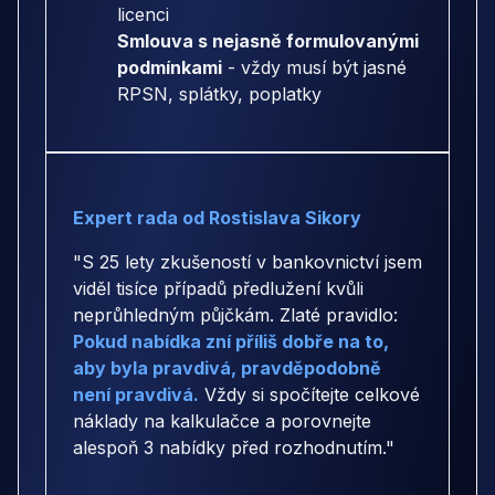
licenci
Smlouva s nejasně formulovanými
podmínkami
- vždy musí být jasné
RPSN, splátky, poplatky
Expert rada od Rostislava Sikory
"S 25 lety zkušeností v bankovnictví jsem
viděl tisíce případů předlužení kvůli
neprůhledným půjčkám. Zlaté pravidlo:
Pokud nabídka zní příliš dobře na to,
aby byla pravdivá, pravděpodobně
není pravdivá.
Vždy si spočítejte celkové
náklady na kalkulačce a porovnejte
alespoň 3 nabídky před rozhodnutím."