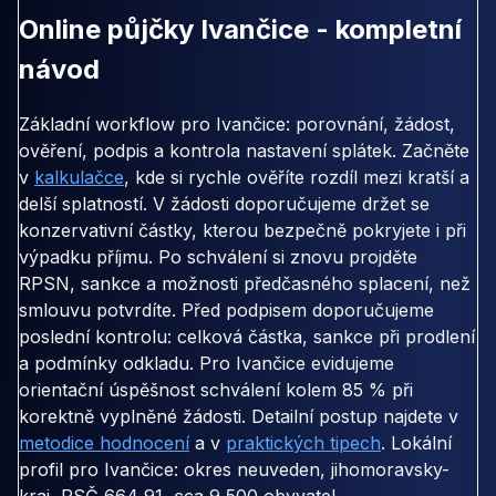
Online půjčky Ivančice - kompletní
návod
Základní workflow pro Ivančice: porovnání, žádost,
ověření, podpis a kontrola nastavení splátek. Začněte
v
kalkulačce
, kde si rychle ověříte rozdíl mezi kratší a
delší splatností. V žádosti doporučujeme držet se
konzervativní částky, kterou bezpečně pokryjete i při
výpadku příjmu. Po schválení si znovu projděte
RPSN, sankce a možnosti předčasného splacení, než
smlouvu potvrdíte. Před podpisem doporučujeme
poslední kontrolu: celková částka, sankce při prodlení
a podmínky odkladu. Pro Ivančice evidujeme
orientační úspěšnost schválení kolem 85 % při
korektně vyplněné žádosti. Detailní postup najdete v
metodice hodnocení
a v
praktických tipech
. Lokální
profil pro Ivančice: okres neuveden, jihomoravsky-