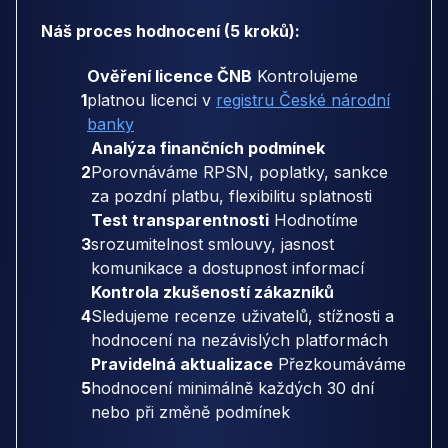
Náš proces hodnocení (5 kroků):
Ověření licence ČNB
Kontrolujeme
1
platnou licenci v
registru České národní
banky
Analýza finančních podmínek
2
Porovnáváme RPSN, poplatky, sankce
za pozdní platbu, flexibilitu splatnosti
Test transparentnosti
Hodnotíme
3
srozumitelnost smlouvy, jasnost
komunikace a dostupnost informací
Kontrola zkušeností zákazníků
4
Sledujeme recenze uživatelů, stížnosti a
hodnocení na nezávislých platformách
Pravidelná aktualizace
Přezkoumáváme
5
hodnocení minimálně každých 30 dní
nebo při změně podmínek