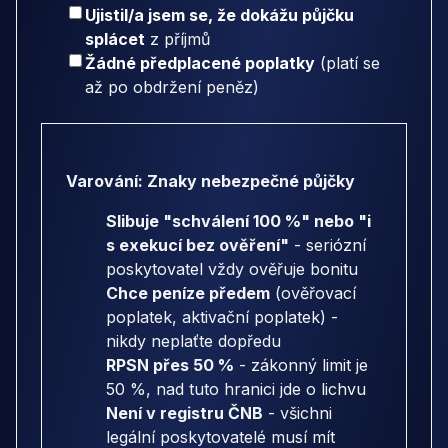
Ujistil/a jsem se, že dokážu půjčku
splácet
z příjmů
Žádné předplacené poplatky
(platí se
až po obdržení peněz)
Varování: Znaky nebezpečné půjčky
Slibuje "schválení 100 %" nebo "i
s exekucí bez ověření"
- seriózní
poskytovatel vždy ověřuje bonitu
Chce peníze předem
(ověřovací
poplatek, aktivační poplatek) -
nikdy neplaťte dopředu
RPSN přes 50 %
- zákonný limit je
50 %, nad tuto hranici jde o lichvu
Není v registru ČNB
- všichni
legální poskytovatelé musí mít