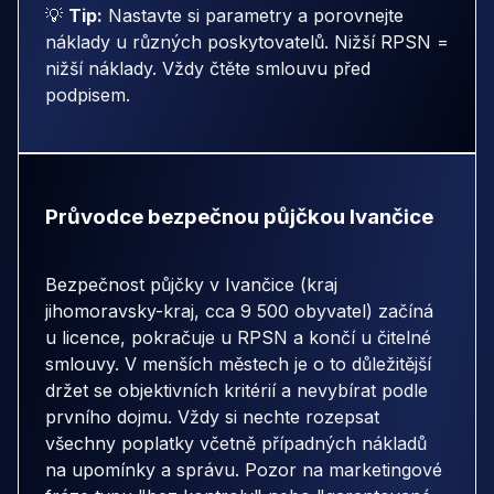
💡
Tip:
Nastavte si parametry a porovnejte
náklady u různých poskytovatelů. Nižší RPSN =
nižší náklady. Vždy čtěte smlouvu před
podpisem.
Průvodce bezpečnou půjčkou Ivančice
Bezpečnost půjčky v Ivančice (kraj
jihomoravsky-kraj, cca 9 500 obyvatel) začíná
u licence, pokračuje u RPSN a končí u čitelné
smlouvy. V menších městech je o to důležitější
držet se objektivních kritérií a nevybírat podle
prvního dojmu. Vždy si nechte rozepsat
všechny poplatky včetně případných nákladů
na upomínky a správu. Pozor na marketingové