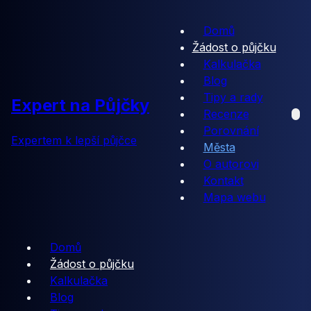
Domů
Žádost o půjčku
Kalkulačka
Blog
Tipy a rady
Expert na Půjčky
Recenze
Porovnání
Expertem k lepší půjčce
Města
O autorovi
Kontakt
Mapa webu
Domů
Žádost o půjčku
Kalkulačka
Blog