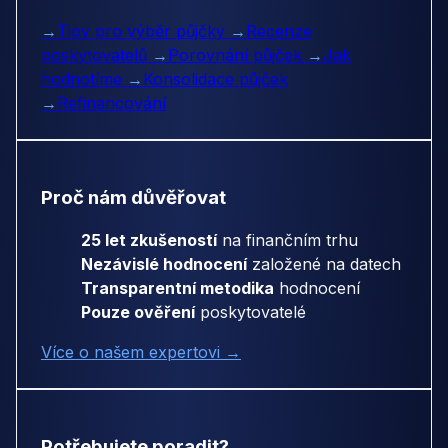
→
Tipy pro výběr půjčky
→
Recenze
poskytovatelů
→
Porovnání půjček
→
Jak
hodnotíme
→
Konsolidace půjček
→
Refinancování
Proč nám důvěřovat
25 let zkušeností
na finančním trhu
Nezávislé hodnocení
založené na datech
Transparentní metodika
hodnocení
Pouze ověření
poskytovatelé
Více o našem expertovi →
Potřebujete poradit?