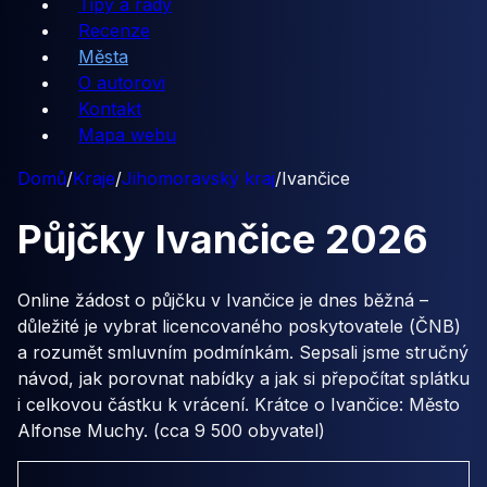
Tipy a rady
Recenze
Města
O autorovi
Kontakt
Mapa webu
Domů
/
Kraje
/
Jihomoravský kraj
/
Ivančice
Půjčky
Ivančice
2026
Online žádost o půjčku v Ivančice je dnes běžná –
důležité je vybrat licencovaného poskytovatele (ČNB)
a rozumět smluvním podmínkám. Sepsali jsme stručný
návod, jak porovnat nabídky a jak si přepočítat splátku
i celkovou částku k vrácení. Krátce o Ivančice: Město
Alfonse Muchy. (cca 9 500 obyvatel)