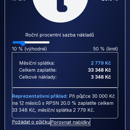
Roční procentní sazba nákladů
10 % (výhodné)
50 % (limit)
Měsíční splátka:
2 779 Kč
Celkem zaplatíte:
33 348 Kč
Celkové náklady:
3 348 Kč
Reprezentativní příklad:
Při půjčce
30 000 Kč
na
12 měsíců
s RPSN
20.0 %
zaplatíte celkem
33 348 Kč
, měsíční splátka
2 779 Kč
.
Požádat o půjčku
Porovnat nabídky