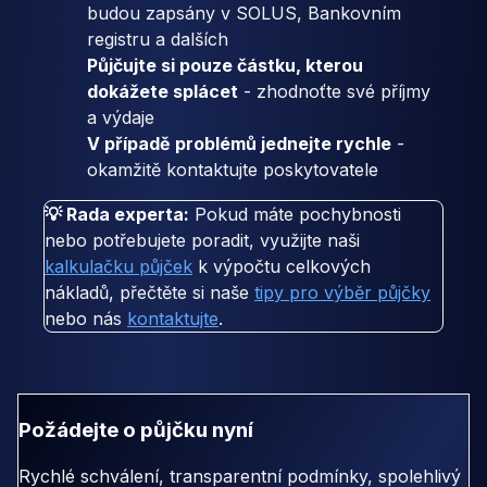
budou zapsány v SOLUS, Bankovním
registru a dalších
Půjčujte si pouze částku, kterou
dokážete splácet
- zhodnoťte své příjmy
a výdaje
V případě problémů jednejte rychle
-
okamžitě kontaktujte poskytovatele
💡 Rada experta:
Pokud máte pochybnosti
nebo potřebujete poradit, využijte naši
kalkulačku půjček
k výpočtu celkových
nákladů, přečtěte si naše
tipy pro výběr půjčky
nebo nás
kontaktujte
.
Požádejte o půjčku nyní
Rychlé schválení, transparentní podmínky, spolehlivý