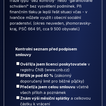
fráze typu "bez kontroly" nebo "garantované
schválení" bez vysvětlení podmínek. Při
finančním tlaku je lepší řešit situaci včas - v
Ivančice můžete využít i obecní sociální
poradenství. (okres neuveden, jihomoravsky-
kraj, PSČ 664 91, cca 9 500 obyvatel.)
Kontrolní seznam před podpisem
smlouvy
Ověřil/a jsem licenci poskytovatele
v
registru ČNB (www.cnb.cz)
RPSN je pod 40 %
(zákonný
doporučený limit pro běžné půjčky)
Přečetl/a jsem celou smlouvu
včetně
všech příloh a poznámek
Znám výši měsíční splátky
a celkovou
částku k vrácení