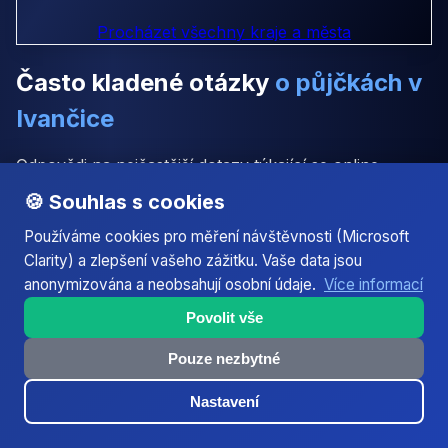
Procházet všechny kraje a města
Často kladené otázky
o půjčkách v
Ivančice
Odpovědi na nejčastější dotazy týkající se online
půjček v Ivančice. Pokud nenajdete odpověď na svou
🍪 Souhlas s cookies
otázku, kontaktujte nás.
Používáme cookies pro měření návštěvnosti (Microsoft
Clarity) a zlepšení vašeho zážitku. Vaše data jsou
anonymizována a neobsahují osobní údaje.
Více informací
Půjčka Ivančice: Které společnosti nabízejí
nejlepší podmínky – Město Alfonse Muchy •
Povolit vše
Jihomoravský kraj • PSČ 664 91 • cca 9 500
Pouze nezbytné
obyvatel?
Nastavení
Jaká je reálná doba vyplacení půjčky v