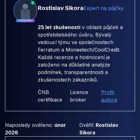
Rostislav Sikora
Expert na půjčky
25 let zkušeností
v oblasti půjček a
spotřebitelského úvěru. Bývalý
vedoucí týmu ve společnostech
Ferratum
a
Moneetech/CoolCredit
.
Každá recenze a hodnocení je
založeno na důkladné analýze
podmínek, transparentnosti a
zkušenostech zákazníků.
ČNB
Licence
Profil
certifikace
broker
autora
Naposledy ověřeno:
únor
Ověřil:
Rostislav
2026
Sikora