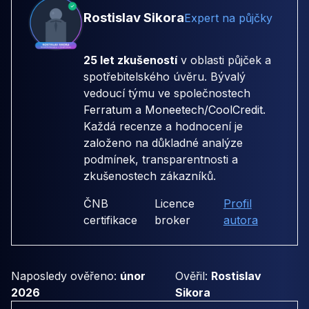
Rostislav Sikora
Expert na půjčky
25 let zkušeností
v oblasti půjček a
spotřebitelského úvěru. Bývalý
vedoucí týmu ve společnostech
Ferratum
a
Moneetech/CoolCredit
.
Každá recenze a hodnocení je
založeno na důkladné analýze
podmínek, transparentnosti a
zkušenostech zákazníků.
ČNB
Licence
Profil
certifikace
broker
autora
Naposledy ověřeno:
únor
Ověřil:
Rostislav
2026
Sikora