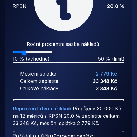
RPSN
20.0 %
Roční procentní sazba nákladů
10 % (výhodné)
50 % (limit)
Měsíční splátka:
2 779 Kč
Celkem zaplatíte:
33 348 Kč
Celkové náklady:
3 348 Kč
Reprezentativní příklad:
Při půjčce
30 000 Kč
na
12 měsíců
s RPSN
20.0 %
zaplatíte celkem
33 348 Kč
, měsíční splátka
2 779 Kč
.
Požádat o půjčku
Porovnat nabídky