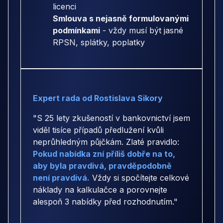
licenci
Smlouva s nejasně formulovanými
podmínkami
- vždy musí být jasné
RPSN, splátky, poplatky
Expert rada od Rostislava Sikory
"S 25 lety zkušeností v bankovnictví jsem
viděl tisíce případů předlužení kvůli
neprůhledným půjčkám. Zlaté pravidlo:
Pokud nabídka zní příliš dobře na to,
aby byla pravdivá, pravděpodobně
není pravdivá.
Vždy si spočítejte celkové
náklady na kalkulačce a porovnejte
alespoň 3 nabídky před rozhodnutím."