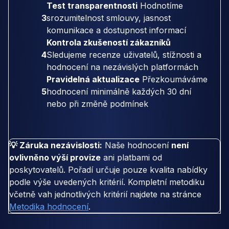
Test transparentnosti
Hodnotíme
3
srozumitelnost smlouvy, jasnost
komunikace a dostupnost informací
Kontrola zkušeností zákazníků
4
Sledujeme recenze uživatelů, stížnosti a
hodnocení na nezávislých platformách
Pravidelná aktualizace
Přezkoumáváme
5
hodnocení minimálně každých 30 dní
nebo při změně podmínek
💡 Záruka nezávislosti:
Naše hodnocení
není
ovlivněno výší provize
ani platbami od
poskytovatelů. Pořadí určuje pouze kvalita nabídky
podle výše uvedených kritérií. Kompletní metodiku
včetně vah jednotlivých kritérií najdete na stránce
Metodika hodnocení
.