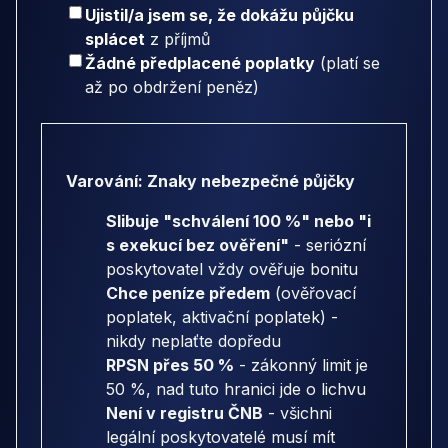
Ujistil/a jsem se, že dokážu půjčku
splácet
z příjmů
Žádné předplacené poplatky
(platí se
až po obdržení peněz)
Varování: Znaky nebezpečné půjčky
Slibuje "schválení 100 %" nebo "i
s exekucí bez ověření"
- seriózní
poskytovatel vždy ověřuje bonitu
Chce peníze předem
(ověřovací
poplatek, aktivační poplatek) -
nikdy neplaťte dopředu
RPSN přes 50 %
- zákonný limit je
50 %, nad tuto hranici jde o lichvu
Není v registru ČNB
- všichni
legální poskytovatelé musí mít