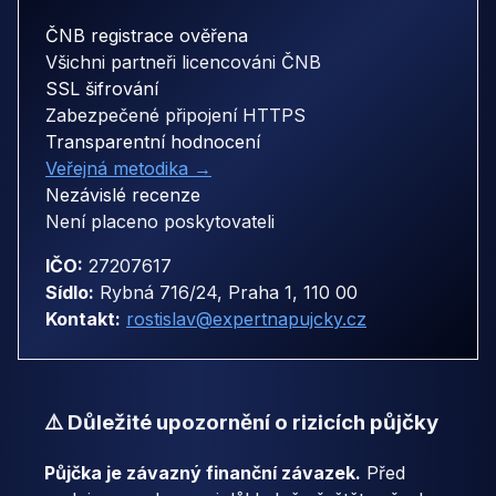
ČNB registrace ověřena
Všichni partneři licencováni ČNB
SSL šifrování
Zabezpečené připojení HTTPS
Transparentní hodnocení
Veřejná metodika →
Nezávislé recenze
Není placeno poskytovateli
IČO:
27207617
Sídlo:
Rybná 716/24, Praha 1, 110 00
Kontakt:
rostislav@expertnapujcky.cz
⚠️ Důležité upozornění o rizicích půjčky
Půjčka je závazný finanční závazek.
Před