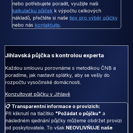
nebo potřebujete poradit, využijte naši
kalkulačku půjček
k výpočtu celkových
nákladů, přečtěte si naše
tipy pro výběr půjčky
nebo nás
kontaktujte
.
Jihlavská půjčka s kontrolou experta
Každou smlouvu porovnáme s metodikou ČNB a
poradíme, jak nastavit splátky, aby se vešly do
rozpočtu vysočinské domácnosti.
Konzultovat půjčku v Jihlavě
📋 Transparentní informace o provizích:
Při kliknutí na tlačítko
"Požádat o půjčku"
a
následném sjednání půjčky můžeme obdržet provizi
od poskytovatele. To však
NEOVLIVŇUJE naše