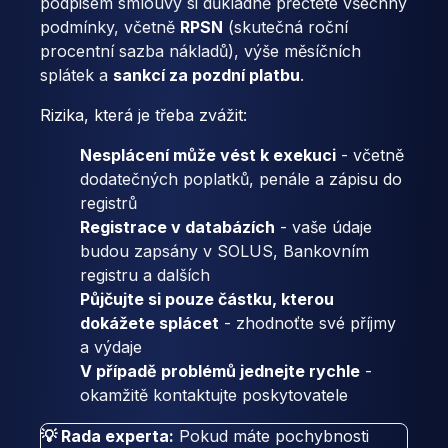
podpisem smlouvy si důkladně přečtěte všechny
podmínky, včetně
RPSN
(skutečná roční
procentní sazba nákladů), výše měsíčních
splátek a
sankcí za pozdní platbu
.
Rizika, která je třeba zvážit:
Nesplácení může vést k exekuci
- včetně
dodatečných poplatků, penále a zápisu do
registrů
Registrace v databázích
- vaše údaje
budou zapsány v SOLUS, Bankovním
registru a dalších
Půjčujte si pouze částku, kterou
dokážete splácet
- zhodnoťte své příjmy
a výdaje
V případě problémů jednejte rychle
-
okamžitě kontaktujte poskytovatele
💡 Rada experta:
Pokud máte pochybnosti