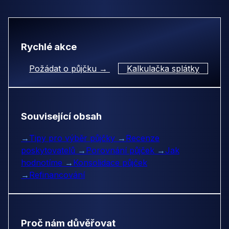
Rychlé akce
Požádat o půjčku →
Kalkulačka splátky
Související obsah
→
Tipy pro výběr půjčky
→
Recenze
poskytovatelů
→
Porovnání půjček
→
Jak
hodnotíme
→
Konsolidace půjček
→
Refinancování
Proč nám důvěřovat