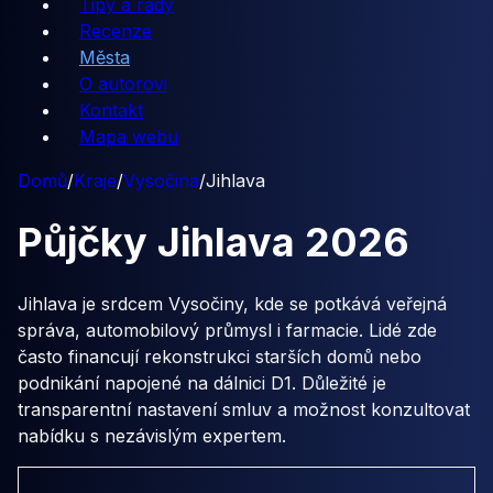
Tipy a rady
Recenze
Města
O autorovi
Kontakt
Mapa webu
Domů
/
Kraje
/
Vysočina
/
Jihlava
Půjčky
Jihlava
2026
Jihlava je srdcem Vysočiny, kde se potkává veřejná
správa, automobilový průmysl i farmacie. Lidé zde
často financují rekonstrukci starších domů nebo
podnikání napojené na dálnici D1. Důležité je
transparentní nastavení smluv a možnost konzultovat
nabídku s nezávislým expertem.