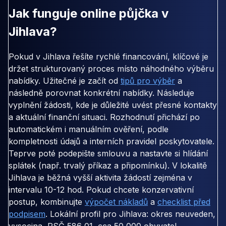
Jak funguje online půjčka v
Jihlava?
Pokud v Jihlava řešíte rychlé financování, klíčové je
držet strukturovaný proces místo náhodného výběru
nabídky. Užitečné je začít od
tipů pro výběr
a
následně porovnat konkrétní nabídky. Následuje
vyplnění žádosti, kde je důležité uvést přesné kontakty
a aktuální finanční situaci. Rozhodnutí přichází po
automatickém i manuálním ověření, podle
kompletnosti údajů a interních pravidel poskytovatele.
Teprve poté podepište smlouvu a nastavte si hlídání
splátek (např. trvalý příkaz a připomínku). V lokalitě
Jihlava je běžná vyšší aktivita žádostí zejména v
intervalu 10-12 hod. Pokud chcete konzervativní
postup, kombinujte
výpočet nákladů
a
checklist před
podpisem
. Lokální profil pro Jihlava: okres neuveden,