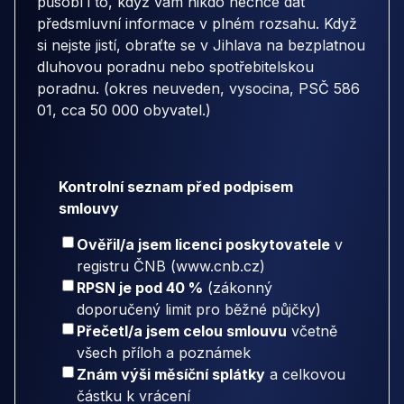
působí i to, když vám nikdo nechce dát
předsmluvní informace v plném rozsahu. Když
si nejste jistí, obraťte se v Jihlava na bezplatnou
dluhovou poradnu nebo spotřebitelskou
poradnu. (okres neuveden, vysocina, PSČ 586
01, cca 50 000 obyvatel.)
Kontrolní seznam před podpisem
smlouvy
Ověřil/a jsem licenci poskytovatele
v
registru ČNB (www.cnb.cz)
RPSN je pod 40 %
(zákonný
doporučený limit pro běžné půjčky)
Přečetl/a jsem celou smlouvu
včetně
všech příloh a poznámek
Znám výši měsíční splátky
a celkovou
částku k vrácení