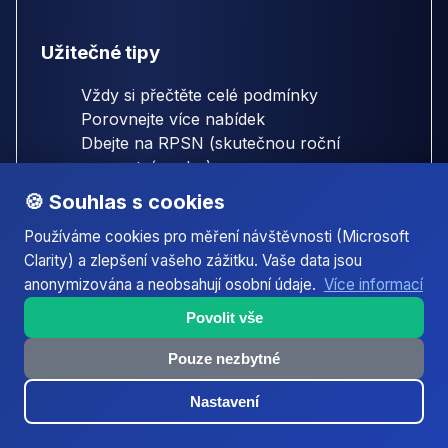
Užitečné tipy
Vždy si přečtěte celé podmínky
Porovnejte více nabídek
Dbejte na RPSN (skutečnou roční
procentní sazbu)
🍪 Souhlas s cookies
Další tipy →
Používáme cookies pro měření návštěvnosti (Microsoft
Clarity) a zlepšení vašeho zážitku. Vaše data jsou
Půjčky v okolních městech
anonymizována a neobsahují osobní údaje.
Více informací
Povolit vše
Hledáte půjčku mimo Jihlava? Podívejte se na naše
Pouze nezbytné
recenze a kalkulačky pro nejbližší města:
Nastavení
Jihlava - Helenín