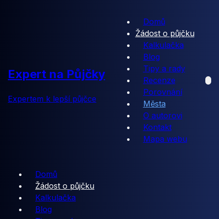
Domů
Žádost o půjčku
Kalkulačka
Blog
Tipy a rady
Expert na Půjčky
Recenze
Porovnání
Expertem k lepší půjčce
Města
O autorovi
Kontakt
Mapa webu
Domů
Žádost o půjčku
Kalkulačka
Blog