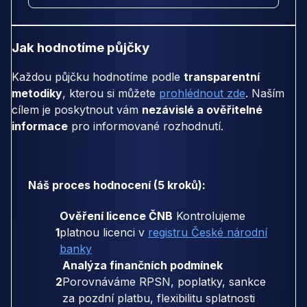
Jak hodnotíme půjčky
Každou půjčku hodnotíme podle
transparentní
metodiky
, kterou si můžete
prohlédnout zde
. Naším
cílem je poskytnout vám
nezávislé a ověřitelné
informace
pro informované rozhodnutí.
Náš proces hodnocení (5 kroků):
Ověření licence ČNB
Kontrolujeme
1
platnou licenci v
registru České národní
banky
Analýza finančních podmínek
2
Porovnáváme RPSN, poplatky, sankce
za pozdní platbu, flexibilitu splatnosti