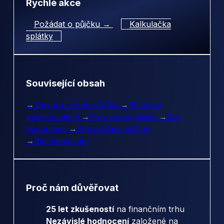
Rychlé akce
Požádat o půjčku →
Kalkulačka
splátky
Související obsah
→
Tipy pro výběr půjčky
→
Recenze
poskytovatelů
→
Porovnání půjček
→
Jak
hodnotíme
→
Konsolidace půjček
→
Refinancování
Proč nám důvěřovat
25 let zkušeností
na finančním trhu
Nezávislé hodnocení
založené na