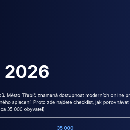
č
2026
bů. Město Třebíč znamená dostupnost moderních online pro
ho splacení. Proto zde najdete checklist, jak porovnávat
cca 35 000 obyvatel)
35 000