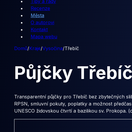
Tipy a rady
Recenze
Města
O autorovi
Kontakt
Mapa webu
Domů
/
Kraje
/
Vysočina
/
Třebíč
Půjčky
Třebí
Transparentní půjčky pro Třebíč bez zbytečných sli
RPSN, smluvní pokuty, poplatky a možnost předčasné
UNESCO židovskou čtvrtí a bazilikou sv. Prokopa. (