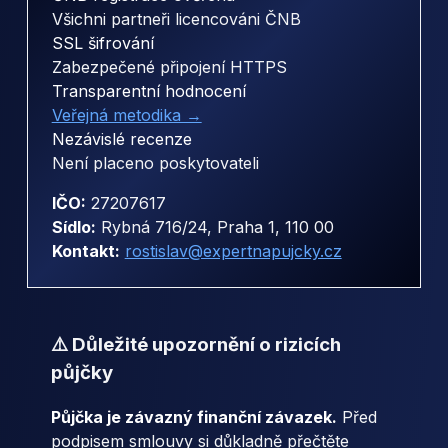
Všichni partneři licencováni ČNB
SSL šifrování
Zabezpečené připojení HTTPS
Transparentní hodnocení
Veřejná metodika →
Nezávislé recenze
Není placeno poskytovateli
IČO:
27207617
Sídlo:
Rybná 716/24, Praha 1, 110 00
Kontakt:
rostislav@expertnapujcky.cz
⚠️ Důležité upozornění o rizicích
půjčky
Půjčka je závazný finanční závazek.
Před
podpisem smlouvy si důkladně přečtěte