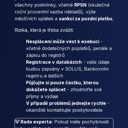
všechny podmínky, včetně
RPSN
(skutečná
roční procentní sazba nákladů), výše
měsíčních splátek a
sankcí za pozdní platbu
.
Rizika, která je třeba zvážit:
Nesplácení může vést k exekuci
-
včetně dodatečných poplatků, penále a
zápisu do registrů
Registrace v databázích
- vaše údaje
budou zapsány v SOLUS, Bankovním
registru a dalších
Půjčujte si pouze částku, kterou
dokážete splácet
- zhodnoťte své
příjmy a výdaje
V případě problémů jednejte rychle
-
okamžitě kontaktujte poskytovatele
💡 Rada experta:
Pokud máte pochybnosti