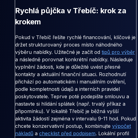
Rychlá půjčka v Třebíč: krok za
krokem
Pokud v Třebíč řešíte rychlé financování, klíčové je
držet strukturovaný proces místo náhodného
výběru nabídky. Užitečné je začít od
tipů pro výběr
a následně porovnat konkrétní nabídky. Následuje
vyplnění žádosti, kde je důležité uvést přesné
kontakty a aktuální finanční situaci. Rozhodnutí
přichází po automatickém i manuálním ověření,
podle kompletnosti údajů a interních pravidel
poskytovatele. Teprve poté podepište smlouvu a
nastavte si hlídání splátek (např. trvalý příkaz a
připomínku). V lokalitě Třebíč je běžná vyšší
aktivita žádostí zejména v intervalu 9-11 hod. Pokud
chcete konzervativní postup, kombinujte
výpočet
nákladů
a
checklist před podpisem
. Lokální profil