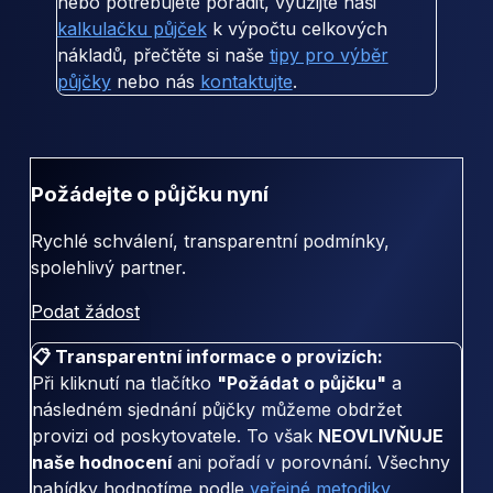
nebo potřebujete poradit, využijte naši
kalkulačku půjček
k výpočtu celkových
nákladů, přečtěte si naše
tipy pro výběr
půjčky
nebo nás
kontaktujte
.
Požádejte o půjčku nyní
Rychlé schválení, transparentní podmínky,
spolehlivý partner.
Podat žádost
📋 Transparentní informace o provizích:
Při kliknutí na tlačítko
"Požádat o půjčku"
a
následném sjednání půjčky můžeme obdržet
provizi od poskytovatele. To však
NEOVLIVŇUJE
naše hodnocení
ani pořadí v porovnání. Všechny
nabídky hodnotíme podle
veřejné metodiky