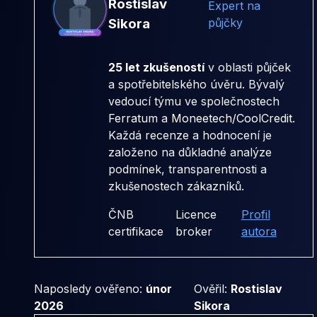
Rostislav
Expert na
Sikora
půjčky
25 let zkušeností
v oblasti půjček
a spotřebitelského úvěru. Bývalý
vedoucí týmu ve společnostech
Ferratum
a
Moneetech/CoolCredit
.
Každá recenze a hodnocení je
založeno na důkladné analýze
podmínek, transparentnosti a
zkušenostech zákazníků.
ČNB
Licence
Profil
certifikace
broker
autora
Naposledy ověřeno:
únor
Ověřil:
Rostislav
2026
Sikora