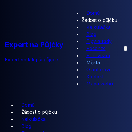
Domů
Žádost o půjčku
Kalkulačka
Blog
Tipy a rady
Expert na Půjčky
Recenze
Porovnání
Expertem k lepší půjčce
Města
O autorovi
Kontakt
Mapa webu
Domů
Žádost o půjčku
Kalkulačka
Blog