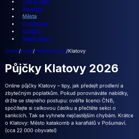
Tipy a rady
Recenze
Města
O autorovi
Kontakt
Mapa webu
Domů
/
Kraje
/
Plzeňský kraj
/
Klatovy
Půjčky
Klatovy
2026
Online půjčky Klatovy – tipy, jak předejít prodlení a
zbytečným poplatkům. Pokud porovnáváte nabídky,
držte se stejného postupu: ověřte licenci ČNB,
spočítejte si celkovou částku a přečtěte sekci o
sankcích. Tak se vyhnete nejčastějším chybám. Krátce
o Klatovy: Město katakomb a karafiátů v Pošumaví.
(cca 22 000 obyvatel)