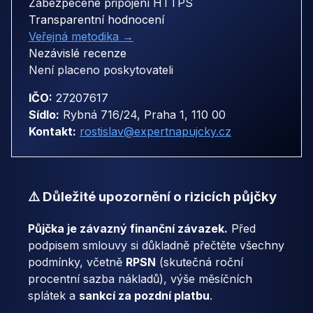
Zabezpečené připojení HTTPS
Transparentní hodnocení
Veřejná metodika →
Nezávislé recenze
Není placeno poskytovateli
IČO:
27207617
Sídlo:
Rybná 716/24, Praha 1, 110 00
Kontakt:
rostislav@expertnapujcky.cz
⚠️ Důležité upozornění o rizicích půjčky
Půjčka je závazný finanční závazek.
Před
podpisem smlouvy si důkladně přečtěte všechny
podmínky, včetně
RPSN
(skutečná roční
procentní sazba nákladů), výše měsíčních
splátek a
sankcí za pozdní platbu
.