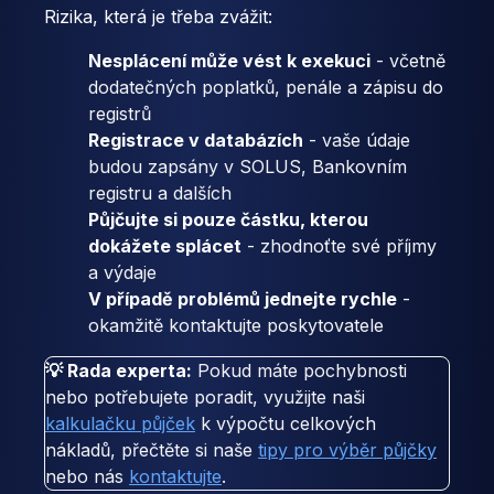
Rizika, která je třeba zvážit:
Nesplácení může vést k exekuci
- včetně
dodatečných poplatků, penále a zápisu do
registrů
Registrace v databázích
- vaše údaje
budou zapsány v SOLUS, Bankovním
registru a dalších
Půjčujte si pouze částku, kterou
dokážete splácet
- zhodnoťte své příjmy
a výdaje
V případě problémů jednejte rychle
-
okamžitě kontaktujte poskytovatele
💡 Rada experta:
Pokud máte pochybnosti
nebo potřebujete poradit, využijte naši
kalkulačku půjček
k výpočtu celkových
nákladů, přečtěte si naše
tipy pro výběr půjčky
nebo nás
kontaktujte
.