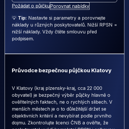
Požádat o půjčku
Porovnat nabídky
💡
Tip:
Nastavte si parametry a porovnejte
náklady u různých poskytovatelů. Nižší RPSN =
nižší náklady. Vždy čtěte smlouvu před
podpisem.
Průvodce bezpečnou půjčkou Klatovy
V Klatovy (kraj plzensky-kraj, cca 22 000
obyvatel) je bezpečný výběr půjčky hlavně o
ověřitelných faktech, ne o rychlých slibech. V
menších městech je o to důležitější držet se
objektivních kritérií a nevybírat podle prvního
dojmu. Zkontrolujte licenci ČNB a ověřte, že