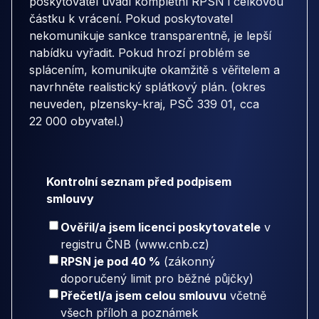
poskytovatel uvádí kompletní RPSN i celkovou
částku k vrácení. Pokud poskytovatel
nekomunikuje sankce transparentně, je lepší
nabídku vyřadit. Pokud hrozí problém se
splácením, komunikujte okamžitě s věřitelem a
navrhněte realistický splátkový plán. (okres
neuveden, plzensky-kraj, PSČ 339 01, cca
22 000 obyvatel.)
Kontrolní seznam před podpisem
smlouvy
Ověřil/a jsem licenci poskytovatele
v
registru ČNB (www.cnb.cz)
RPSN je pod 40 %
(zákonný
doporučený limit pro běžné půjčky)
Přečetl/a jsem celou smlouvu
včetně
všech příloh a poznámek