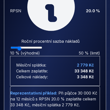
RPSN
20.0 %
Roční procentní sazba nákladů
10 % (výhodné)
50 % (limit)
Měsíční splátka:
2 779 Kč
Celkem zaplatíte:
33 348 Kč
Celkové náklady:
3 348 Kč
Reprezentativní příklad:
Při půjčce
30 000 Kč
na
12 měsíců
s RPSN
20.0 %
zaplatíte celkem
33 348 Kč
, měsíční splátka
2 779 Kč
.