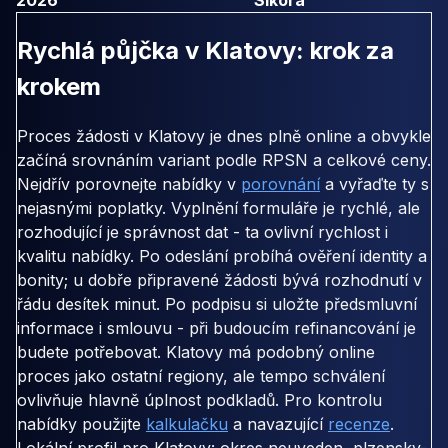
Rychlá půjčka v Klatovy: krok za
krokem
Proces žádosti v Klatovy je dnes plně online a obvykle
začíná srovnáním variant podle RPSN a celkové ceny.
Nejdřív porovnejte nabídky v
porovnání
a vyřaďte ty s
nejasnými poplatky. Vyplnění formuláře je rychlé, ale
rozhodující je správnost dat - ta ovlivní rychlost i
kvalitu nabídky. Po odeslání probíhá ověření identity a
bonity; u dobře připravené žádosti bývá rozhodnutí v
řádu desítek minut. Po podpisu si uložte předsmluvní
informace i smlouvu - při budoucím refinancování je
budete potřebovat. Klatovy má podobný online
proces jako ostatní regiony, ale tempo schválení
ovlivňuje hlavně úplnost podkladů. Pro kontrolu
nabídky použijte
kalkulačku
a navazující
recenze
.