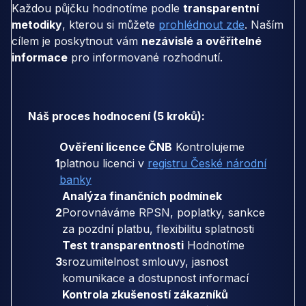
Každou půjčku hodnotíme podle
transparentní
metodiky
, kterou si můžete
prohlédnout zde
. Naším
cílem je poskytnout vám
nezávislé a ověřitelné
informace
pro informované rozhodnutí.
Náš proces hodnocení (5 kroků):
Ověření licence ČNB
Kontrolujeme
1
platnou licenci v
registru České národní
banky
Analýza finančních podmínek
2
Porovnáváme RPSN, poplatky, sankce
za pozdní platbu, flexibilitu splatnosti
Test transparentnosti
Hodnotíme
3
srozumitelnost smlouvy, jasnost
komunikace a dostupnost informací
Kontrola zkušeností zákazníků