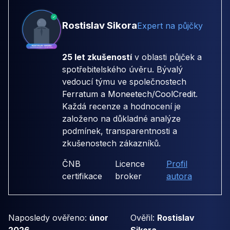
Rostislav Sikora
Expert na půjčky
25 let zkušeností
v oblasti půjček a
spotřebitelského úvěru. Bývalý
vedoucí týmu ve společnostech
Ferratum
a
Moneetech/CoolCredit
.
Každá recenze a hodnocení je
založeno na důkladné analýze
podmínek, transparentnosti a
zkušenostech zákazníků.
ČNB
Licence
Profil
certifikace
broker
autora
Naposledy ověřeno:
únor
Ověřil:
Rostislav
2026
Sikora