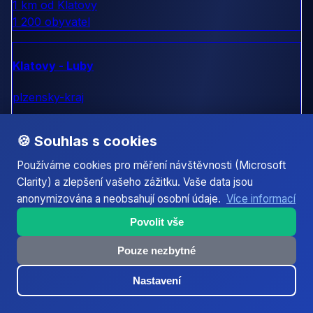
1 km od Klatovy
1 200 obyvatel
Klatovy - Luby
plzensky-kraj
1 km od Klatovy
🍪 Souhlas s cookies
1 500 obyvatel
Používáme cookies pro měření návštěvnosti (Microsoft
Clarity) a zlepšení vašeho zážitku. Vaše data jsou
Klatovy - Sobíňov
anonymizována a neobsahují osobní údaje.
Více informací
plzensky-kraj
Povolit vše
1 km od Klatovy
Pouze nezbytné
1 000 obyvatel
Nastavení
Kout na Šumavě