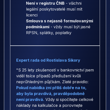
Není v registru ČNB
- všichni
legální poskytovatelé musí mít
licenci
Smlouva s nejasně formulovanými
podmínkami
- vždy musí být jasné
RPSN, splátky, poplatky
Expert rada od Rostislava Sikory
"S 25 lety zkušeností v bankovnictví jsem
viděl tisíce případů předlužení kvůli
neprůhledným půjčkám. Zlaté pravidlo:
Pokud nabídka zní příliš dobře na to,
aby byla pravdivá, pravděpodobně
není pravdivá.
Vždy si spočítejte celkové
náklady na kalkulačce a porovnejte