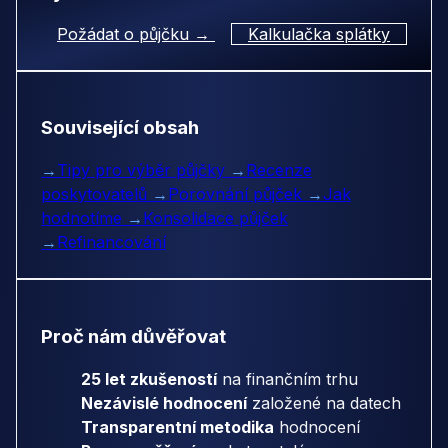
Požádat o půjčku →
Kalkulačka splátky
Související obsah
→
Tipy pro výběr půjčky
→
Recenze
poskytovatelů
→
Porovnání půjček
→
Jak
hodnotíme
→
Konsolidace půjček
→
Refinancování
Proč nám důvěřovat
25 let zkušeností
na finančním trhu
Nezávislé hodnocení
založené na datech
Transparentní metodika
hodnocení