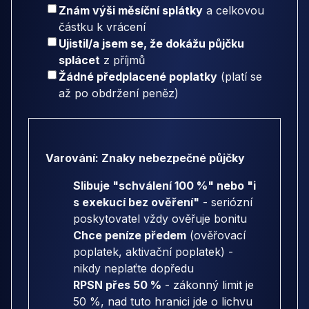
Znám výši měsíční splátky
a celkovou
částku k vrácení
Ujistil/a jsem se, že dokážu půjčku
splácet
z příjmů
Žádné předplacené poplatky
(platí se
až po obdržení peněz)
Varování: Znaky nebezpečné půjčky
Slibuje "schválení 100 %" nebo "i
s exekucí bez ověření"
- seriózní
poskytovatel vždy ověřuje bonitu
Chce peníze předem
(ověřovací
poplatek, aktivační poplatek) -
nikdy neplaťte dopředu
RPSN přes 50 %
- zákonný limit je
50 %, nad tuto hranici jde o lichvu