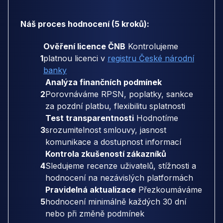
Náš proces hodnocení (5 kroků):
Ověření licence ČNB
Kontrolujeme
1
platnou licenci v
registru České národní
banky
Analýza finančních podmínek
2
Porovnáváme RPSN, poplatky, sankce
za pozdní platbu, flexibilitu splatnosti
Test transparentnosti
Hodnotíme
3
srozumitelnost smlouvy, jasnost
komunikace a dostupnost informací
Kontrola zkušeností zákazníků
4
Sledujeme recenze uživatelů, stížnosti a
hodnocení na nezávislých platformách
Pravidelná aktualizace
Přezkoumáváme
5
hodnocení minimálně každých 30 dní
nebo při změně podmínek