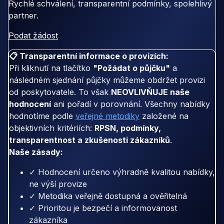
Rychlé schválení, transparentní podmínky, spolehlivý
partner.
Podat žádost
📋 Transparentní informace o provizích:
Při kliknutí na tlačítko
"Požádat o půjčku"
a
následném sjednání půjčky můžeme obdržet provizi
od poskytovatele. To však
NEOVLIVŇUJE naše
hodnocení
ani pořadí v porovnání. Všechny nabídky
hodnotíme podle
veřejné metodiky
založené na
objektivních kritériích:
RPSN, podmínky,
transparentnost a zkušenosti zákazníků
.
Naše zásady:
✓ Hodnocení určeno výhradně kvalitou nabídky,
ne výší provize
✓ Metodika veřejně dostupná a ověřitelná
✓ Prioritou je bezpečí a informovanost
zákazníka