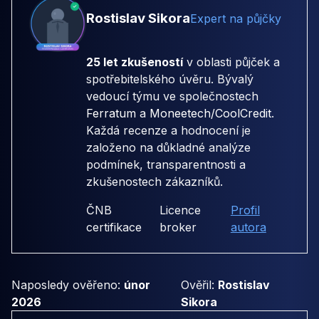
Rostislav Sikora
Expert na půjčky
25 let zkušeností
v oblasti půjček a
spotřebitelského úvěru. Bývalý
vedoucí týmu ve společnostech
Ferratum
a
Moneetech/CoolCredit
.
Každá recenze a hodnocení je
založeno na důkladné analýze
podmínek, transparentnosti a
zkušenostech zákazníků.
ČNB
Licence
Profil
certifikace
broker
autora
Naposledy ověřeno:
únor
Ověřil:
Rostislav
2026
Sikora