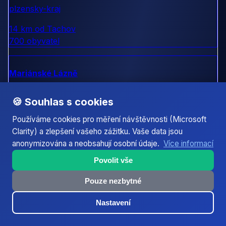
plzensky-kraj
14 km od Tachov
700 obyvatel
Mariánské Lázně
karlovarsky-kraj
🍪 Souhlas s cookies
19 km od Tachov
Používáme cookies pro měření návštěvnosti (Microsoft
13 000 obyvatel
Clarity) a zlepšení vašeho zážitku. Vaše data jsou
anonymizována a neobsahují osobní údaje.
Více informací
Mariánské Lázně - Úšovice
Povolit vše
Pouze nezbytné
karlovarsky-kraj
20 km od Tachov
Nastavení
1 200 obyvatel