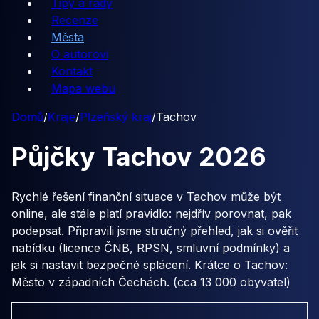
Tipy a rady
Recenze
Města
O autorovi
Kontakt
Mapa webu
Domů
/
Kraje
/
Plzeňský kraj
/
Tachov
Půjčky
Tachov
2026
Rychlé řešení finanční situace v Tachov může být
online, ale stále platí pravidlo: nejdřív porovnat, pak
podepsat. Připravili jsme stručný přehled, jak si ověřit
nabídku (licence ČNB, RPSN, smluvní podmínky) a
jak si nastavit bezpečné splácení. Krátce o Tachov:
Město v západních Čechách. (cca 13 000 obyvatel)