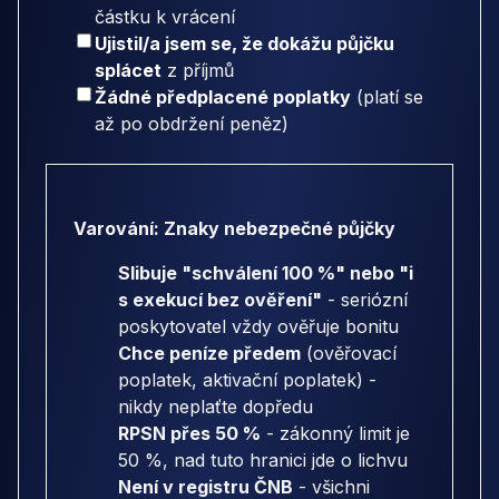
částku k vrácení
Ujistil/a jsem se, že dokážu půjčku
splácet
z příjmů
Žádné předplacené poplatky
(platí se
až po obdržení peněz)
Varování: Znaky nebezpečné půjčky
Slibuje "schválení 100 %" nebo "i
s exekucí bez ověření"
- seriózní
poskytovatel vždy ověřuje bonitu
Chce peníze předem
(ověřovací
poplatek, aktivační poplatek) -
nikdy neplaťte dopředu
RPSN přes 50 %
- zákonný limit je
50 %, nad tuto hranici jde o lichvu
Není v registru ČNB
- všichni