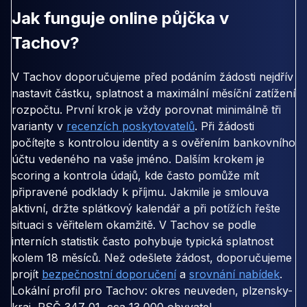
Jak funguje online půjčka v
Tachov?
V Tachov doporučujeme před podáním žádosti nejdřív
nastavit částku, splatnost a maximální měsíční zatížení
rozpočtu. První krok je vždy porovnat minimálně tři
varianty v
recenzích poskytovatelů
. Při žádosti
počítejte s kontrolou identity a s ověřením bankovního
účtu vedeného na vaše jméno. Dalším krokem je
scoring a kontrola údajů, kde často pomůže mít
připravené podklady k příjmu. Jakmile je smlouva
aktivní, držte splátkový kalendář a při potížích řešte
situaci s věřitelem okamžitě. V Tachov se podle
interních statistik často pohybuje typická splatnost
kolem 18 měsíců. Než odešlete žádost, doporučujeme
projít
bezpečnostní doporučení
a
srovnání nabídek
.
Lokální profil pro Tachov: okres neuveden, plzensky-