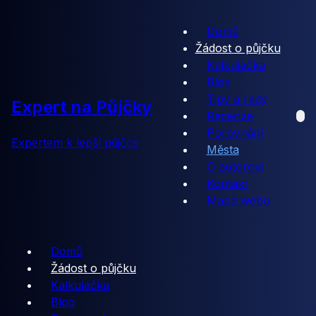
Domů
Žádost o půjčku
Kalkulačka
Blog
Tipy a rady
Expert na Půjčky
Recenze
Porovnání
Expertem k lepší půjčce
Města
O autorovi
Kontakt
Mapa webu
Domů
Žádost o půjčku
Kalkulačka
Blog