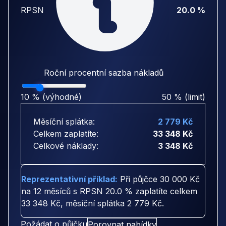
RPSN
20.0 %
Roční procentní sazba nákladů
10 % (výhodné)
50 % (limit)
Měsíční splátka:
2 779 Kč
Celkem zaplatíte:
33 348 Kč
Celkové náklady:
3 348 Kč
Reprezentativní příklad:
Při půjčce
30 000 Kč
na
12 měsíců
s RPSN
20.0 %
zaplatíte celkem
33 348 Kč
, měsíční splátka
2 779 Kč
.
Požádat o půjčku
Porovnat nabídky