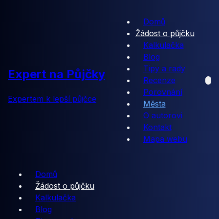
Domů
Žádost o půjčku
Kalkulačka
Blog
Tipy a rady
Expert na Půjčky
Recenze
Porovnání
Expertem k lepší půjčce
Města
O autorovi
Kontakt
Mapa webu
Domů
Žádost o půjčku
Kalkulačka
Blog