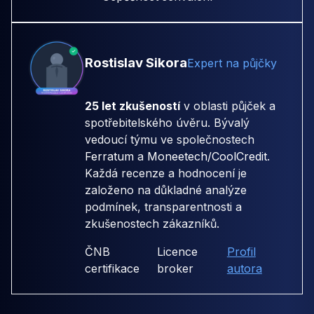
Rostislav Sikora
Expert na půjčky
25 let zkušeností
v oblasti půjček a
spotřebitelského úvěru. Bývalý
vedoucí týmu ve společnostech
Ferratum
a
Moneetech/CoolCredit
.
Každá recenze a hodnocení je
založeno na důkladné analýze
podmínek, transparentnosti a
zkušenostech zákazníků.
ČNB
Licence
Profil
certifikace
broker
autora