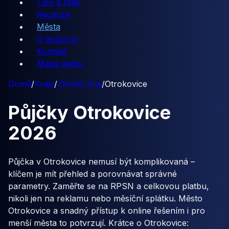
Tipy a rady
Recenze
Města
O autorovi
Kontakt
Mapa webu
Domů
/
Kraje
/
Zlínský kraj
/
Otrokovice
Půjčky
Otrokovice
2026
Půjčka v Otrokovice nemusí být komplikovaná –
klíčem je mít přehled a porovnávat správné
parametry. Zaměřte se na RPSN a celkovou platbu,
nikoli jen na reklamu nebo měsíční splátku. Město
Otrokovice a snadný přístup k online řešením i pro
menší města to potvrzují. Krátce o Otrokovice: