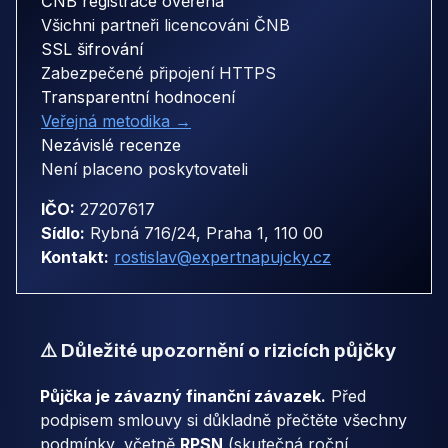
ČNB registrace ověřena
Všichni partneři licencováni ČNB
SSL šifrování
Zabezpečené připojení HTTPS
Transparentní hodnocení
Veřejná metodika →
Nezávislé recenze
Není placeno poskytovateli
IČO:
27207617
Sídlo:
Rybná 716/24, Praha 1, 110 00
Kontakt:
rostislav@expertnapujcky.cz
⚠️ Důležité upozornění o rizicích půjčky
Půjčka je závazný finanční závazek.
Před
podpisem smlouvy si důkladně přečtěte všechny
podmínky, včetně
RPSN
(skutečná roční