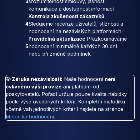
3
srozumitelnost smlouvy, jasnost
komunikace a dostupnost informací
Kontrola zkušeností zákazníků
4
Sledujeme recenze uživatelů, stížnosti a
hodnocení na nezávislých platformách
Pravidelná aktualizace
Přezkoumáváme
5
hodnocení minimálně každých 30 dní
nebo při změně podmínek
💡 Záruka nezávislosti:
Naše hodnocení
není
ovlivněno výší provize
ani platbami od
poskytovatelů. Pořadí určuje pouze kvalita nabídky
podle výše uvedených kritérií. Kompletní metodiku
včetně vah jednotlivých kritérií najdete na stránce
Metodika hodnocení
.