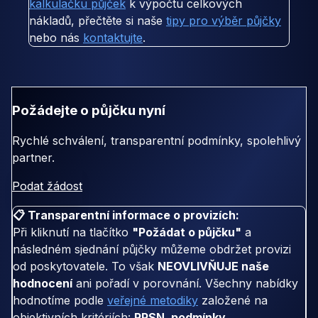
kalkulačku půjček
k výpočtu celkových
nákladů, přečtěte si naše
tipy pro výběr půjčky
nebo nás
kontaktujte
.
Požádejte o půjčku nyní
Rychlé schválení, transparentní podmínky, spolehlivý
partner.
Podat žádost
📋 Transparentní informace o provizích:
Při kliknutí na tlačítko
"Požádat o půjčku"
a
následném sjednání půjčky můžeme obdržet provizi
od poskytovatele. To však
NEOVLIVŇUJE naše
hodnocení
ani pořadí v porovnání. Všechny nabídky
hodnotíme podle
veřejné metodiky
založené na
objektivních kritériích:
RPSN, podmínky,