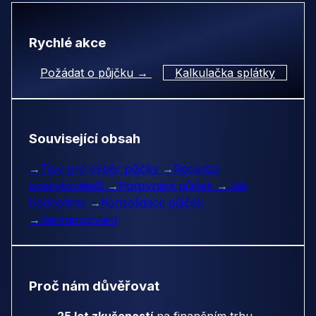
Rychlé akce
Požádat o půjčku →
Kalkulačka splátky
Související obsah
→
Tipy pro výběr půjčky
→
Recenze
poskytovatelů
→
Porovnání půjček
→
Jak
hodnotíme
→
Konsolidace půjček
→
Refinancování
Proč nám důvěřovat