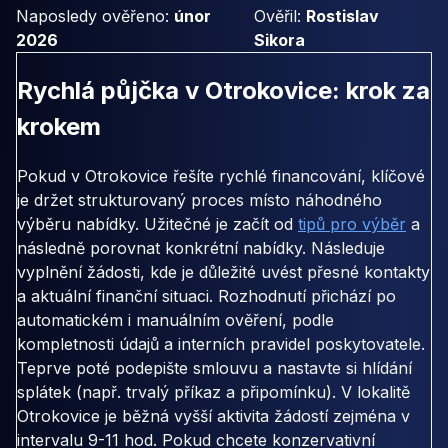
Naposledy ověřeno:
únor
Ověřil:
Rostislav
2026
Sikora
Rychlá půjčka v Otrokovice: krok za
krokem
Pokud v Otrokovice řešíte rychlé financování, klíčové
je držet strukturovaný proces místo náhodného
výběru nabídky. Užitečné je začít od
tipů pro výběr
a
následně porovnat konkrétní nabídky. Následuje
vyplnění žádosti, kde je důležité uvést přesné kontakty
a aktuální finanční situaci. Rozhodnutí přichází po
automatickém i manuálním ověření, podle
kompletnosti údajů a interních pravidel poskytovatele.
Teprve poté podepište smlouvu a nastavte si hlídání
splátek (např. trvalý příkaz a připomínku). V lokalitě
Otrokovice je běžná vyšší aktivita žádostí zejména v
intervalu 9-11 hod. Pokud chcete konzervativní