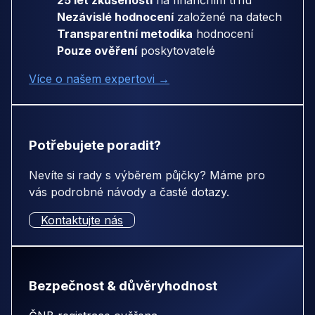
25 let zkušeností
na finančním trhu
Nezávislé hodnocení
založené na datech
Transparentní metodika
hodnocení
Pouze ověření
poskytovatelé
Více o našem expertovi →
Potřebujete poradit?
Nevíte si rady s výběrem půjčky? Máme pro
vás podrobné návody a časté dotazy.
Kontaktujte nás
Bezpečnost & důvěryhodnost