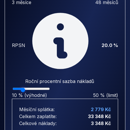
3 měsíce
48 měsíců
RPSN
20.0 %
Roční procentní sazba nákladů
10 % (výhodné)
50 % (limit)
Měsíční splátka:
2 779 Kč
Celkem zaplatíte:
33 348 Kč
Celkové náklady:
3 348 Kč