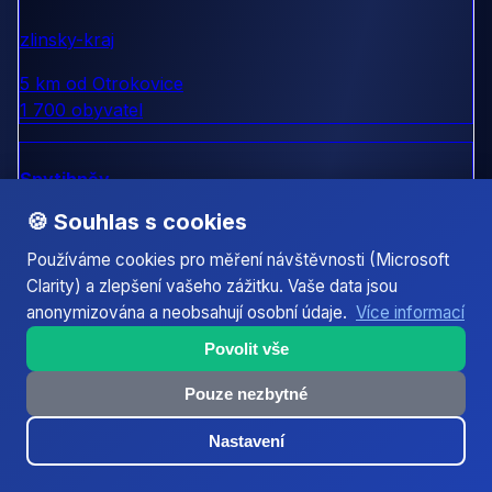
zlinsky-kraj
5 km od Otrokovice
1 700 obyvatel
Spytihněv
🍪 Souhlas s cookies
zlinsky-kraj
Používáme cookies pro měření návštěvnosti (Microsoft
6 km od Otrokovice
Clarity) a zlepšení vašeho zážitku. Vaše data jsou
5 000 obyvatel
anonymizována a neobsahují osobní údaje.
Více informací
Povolit vše
Žlutava
Pouze nezbytné
zlinsky-kraj
Nastavení
7 km od Otrokovice
1 200 obyvatel