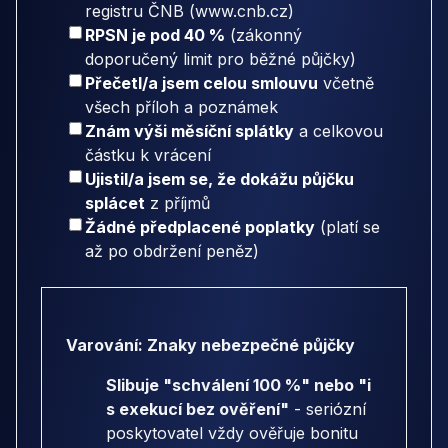
registru ČNB (www.cnb.cz)
RPSN je pod 40 %
(zákonný
doporučený limit pro běžné půjčky)
Přečetl/a jsem celou smlouvu
včetně
všech příloh a poznámek
Znám výši měsíční splátky
a celkovou
částku k vrácení
Ujistil/a jsem se, že dokážu půjčku
splácet
z příjmů
Žádné předplacené poplatky
(platí se
až po obdržení peněz)
Varování: Znaky nebezpečné půjčky
Slibuje "schválení 100 %" nebo "i
s exekucí bez ověření"
- seriózní
poskytovatel vždy ověřuje bonitu