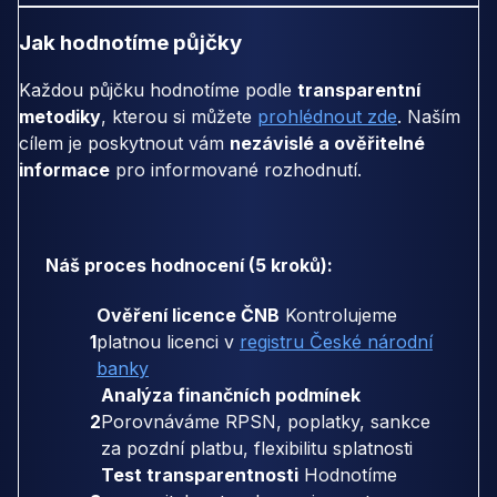
Jak hodnotíme půjčky
Každou půjčku hodnotíme podle
transparentní
metodiky
, kterou si můžete
prohlédnout zde
. Naším
cílem je poskytnout vám
nezávislé a ověřitelné
informace
pro informované rozhodnutí.
Náš proces hodnocení (5 kroků):
Ověření licence ČNB
Kontrolujeme
1
platnou licenci v
registru České národní
banky
Analýza finančních podmínek
2
Porovnáváme RPSN, poplatky, sankce
za pozdní platbu, flexibilitu splatnosti
Test transparentnosti
Hodnotíme