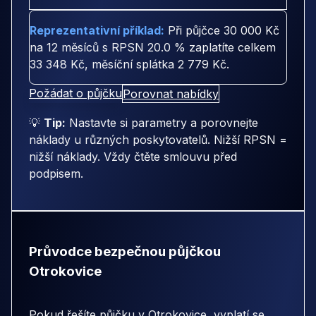
Reprezentativní příklad:
Při půjčce
30 000 Kč
na
12 měsíců
s RPSN
20.0 %
zaplatíte celkem
33 348 Kč
, měsíční splátka
2 779 Kč
.
Požádat o půjčku
Porovnat nabídky
💡
Tip:
Nastavte si parametry a porovnejte
náklady u různých poskytovatelů. Nižší RPSN =
nižší náklady. Vždy čtěte smlouvu před
podpisem.
Průvodce bezpečnou půjčkou
Otrokovice
Pokud řešíte půjčku v Otrokovice, vyplatí se