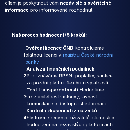
cílem je poskytnout vám
nezávislé a ověřitelné
informace
pro informované rozhodnutí.
Náš proces hodnocení (5 kroků):
Ověření licence ČNB
Kontrolujeme
1
platnou licenci v
registru České národní
banky
Analýza finančních podmínek
2
Porovnáváme RPSN, poplatky, sankce
za pozdní platbu, flexibilitu splatnosti
Test transparentnosti
Hodnotíme
3
srozumitelnost smlouvy, jasnost
komunikace a dostupnost informací
Kontrola zkušeností zákazníků
4
Sledujeme recenze uživatelů, stížnosti a
hodnocení na nezávislých platformách