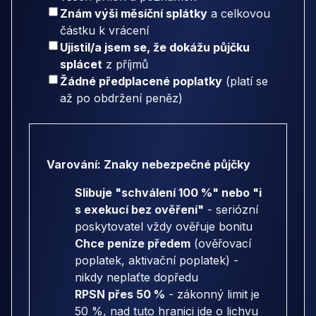
Znám výši měsíční splátky
a celkovou
částku k vrácení
Ujistil/a jsem se, že dokážu půjčku
splácet
z příjmů
Žádné předplacené poplatky
(platí se
až po obdržení peněz)
Varování: Znaky nebezpečné půjčky
Slibuje "schválení 100 %" nebo "i
s exekucí bez ověření"
- seriózní
poskytovatel vždy ověřuje bonitu
Chce peníze předem
(ověřovací
poplatek, aktivační poplatek) -
nikdy neplaťte dopředu
RPSN přes 50 %
- zákonný limit je
50 %, nad tuto hranici jde o lichvu