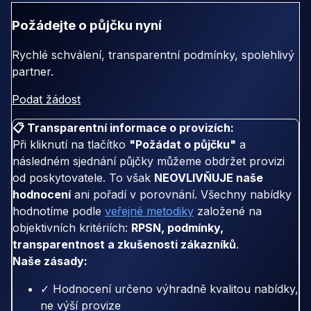
Požádejte o půjčku nyní
Rychlé schválení, transparentní podmínky, spolehlivý
partner.
Podat žádost
📋 Transparentní informace o provizích:
Při kliknutí na tlačítko
"Požádat o půjčku"
a
následném sjednání půjčky můžeme obdržet provizi
od poskytovatele. To však
NEOVLIVŇUJE naše
hodnocení
ani pořadí v porovnání. Všechny nabídky
hodnotíme podle
veřejné metodiky
založené na
objektivních kritériích:
RPSN, podmínky,
transparentnost a zkušenosti zákazníků
.
Naše zásady:
✓ Hodnocení určeno výhradně kvalitou nabídky,
ne výší provize