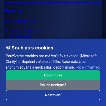
Mutěnice
jihomoravsky-kraj
10 km od Tvrdonice
3 500 obyvatel
🍪 Souhlas s cookies
Břeclav - Poštorná
Používáme cookies pro měření návštěvnosti (Microsoft
Clarity) a zlepšení vašeho zážitku. Vaše data jsou
jihomoravsky-kraj
anonymizována a neobsahují osobní údaje.
Více informací
10 km od Tvrdonice
Povolit vše
3 500 obyvatel
Pouze nezbytné
Lanžhot
Nastavení
jihomoravsky-kraj