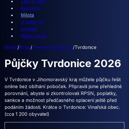
Tipy a rady
Recenze
Města
O autorovi
Kontakt
Mapa webu
Domů
/
Kraje
/
Jihomoravský kraj
/
Tvrdonice
Půjčky
Tvrdonice
2026
V Tvrdonice v Jihomoravský kraj můžete půjčku řešit
online bez obíhání poboček. Připravili jsme přehledné
porovnání, abyste si zkontrolovali RPSN, poplatky,
sankce a možnost předčasného splacení ještě před
podáním žádosti. Krátce o Tvrdonice: Vinařská obec.
(cca 1 200 obyvatel)