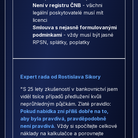
Není v registru ČNB
- všichni
legální poskytovatelé musí mít
licenci
Smlouva s nejasně formulovanými
podmínkami
- vždy musí být jasné
RPSN, splátky, poplatky
Expert rada od Rostislava Sikory
"S 25 lety zkušeností v bankovnictví jsem
viděl tisíce případů předlužení kvůli
neprůhledným půjčkám. Zlaté pravidlo:
Pokud nabídka zní příliš dobře na to,
aby byla pravdivá, pravděpodobně
není pravdivá.
Vždy si spočítejte celkové
náklady na kalkulačce a porovnejte