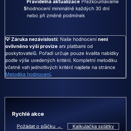
Pravidelná aktualizace
Přezkoumáváme
5
hodnocení minimálně každých 30 dní
nebo při změně podmínek
💡 Záruka nezávislosti:
Naše hodnocení
není
ovlivněno výší provize
ani platbami od
poskytovatelů. Pořadí určuje pouze kvalita nabídky
podle výše uvedených kritérií. Kompletní metodiku
včetně vah jednotlivých kritérií najdete na stránce
Metodika hodnocení
.
Rychlé akce
Požádat o půjčku →
Kalkulačka splátky