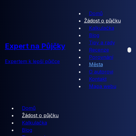
Domů
Žádost o půjčku
Kalkulačka
Blog
Tipy a rady
Expert na Půjčky
Recenze
Porovnání
Expertem k lepší půjčce
Města
O autorovi
Kontakt
Mapa webu
Domů
Žádost o půjčku
Kalkulačka
Blog