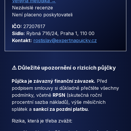
Veřejná metodika →
Nezávislé recenze
Není placeno poskytovateli
IČO:
27207617
Sídlo:
Rybná 716/24, Praha 1, 110 00
Kontakt:
rostislav@expertnapujcky.cz
⚠️ Důležité upozornění o rizicích půjčky
Půjčka je závazný finanční závazek.
Před
podpisem smlouvy si důkladně přečtěte všechny
podmínky, včetně
RPSN
(skutečná roční
procentní sazba nákladů), výše měsíčních
splátek a
sankcí za pozdní platbu
.
Rizika, která je třeba zvážit: