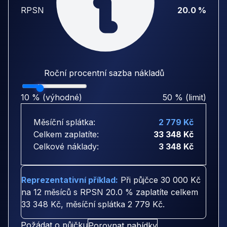
RPSN
20.0 %
Roční procentní sazba nákladů
10 % (výhodné)
50 % (limit)
Měsíční splátka:
2 779 Kč
Celkem zaplatíte:
33 348 Kč
Celkové náklady:
3 348 Kč
Reprezentativní příklad:
Při půjčce
30 000 Kč
na
12 měsíců
s RPSN
20.0 %
zaplatíte celkem
33 348 Kč
, měsíční splátka
2 779 Kč
.
Požádat o půjčku
Porovnat nabídky