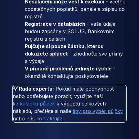
Nesplácení může vést k exekuci
- včetně
dodatečných poplatků, penále a zápisu do
registrů
Registrace v databázích
- vaše údaje
budou zapsány v SOLUS, Bankovním
registru a dalších
Půjčujte si pouze částku, kterou
dokážete splácet
- zhodnoťte své příjmy
a výdaje
V případě problémů jednejte rychle
-
okamžitě kontaktujte poskytovatele
💡 Rada experta:
Pokud máte pochybnosti
nebo potřebujete poradit, využijte naši
kalkulačku půjček
k výpočtu celkových
nákladů, přečtěte si naše
tipy pro výběr půjčky
nebo nás
kontaktujte
.