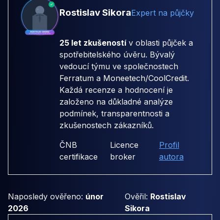
Rostislav Sikora
Expert na půjčky
25 let zkušeností
v oblasti půjček a
spotřebitelského úvěru. Bývalý
vedoucí týmu ve společnostech
Ferratum
a
Moneetech/CoolCredit
.
Každá recenze a hodnocení je
založeno na důkladné analýze
podmínek, transparentnosti a
zkušenostech zákazníků.
ČNB
Licence
Profil
certifikace
broker
autora
Naposledy ověřeno:
únor
Ověřil:
Rostislav
2026
Sikora