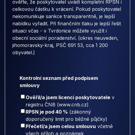
ověřte, že poskytovatel uvádí kompletní RPSN i
celkovou částku k vrácení. Pokud poskytovatel
nekomunikuje sankce transparentně, je lepší
nabídku vyřadit. Při finančním tlaku je lepší řešit
situaci včas - v Tvrdonice můžete využít i
obecní sociální poradenství. (okres neuveden,
jihomoravsky-kraj, PSČ 691 53, cca 1 200
obyvatel.)
Kontrolní seznam před podpisem
smlouvy
Ověřil/a jsem licenci poskytovatele
v
registru ČNB (www.cnb.cz)
RPSN je pod 40 %
(zákonný
doporučený limit pro běžné půjčky)
Přečetl/a jsem celou smlouvu
včetně
všech příloh a poznámek