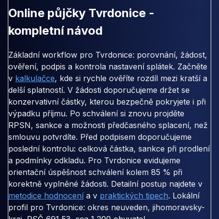
Online půjčky Tvrdonice -
kompletní návod
Základní workflow pro Tvrdonice: porovnání, žádost,
ověření, podpis a kontrola nastavení splátek. Začněte
v
kalkulačce
, kde si rychle ověříte rozdíl mezi kratší a
delší splatností. V žádosti doporučujeme držet se
konzervativní částky, kterou bezpečně pokryjete i při
výpadku příjmu. Po schválení si znovu projděte
RPSN, sankce a možnosti předčasného splacení, než
smlouvu potvrdíte. Před podpisem doporučujeme
poslední kontrolu: celková částka, sankce při prodlení
a podmínky odkladu. Pro Tvrdonice evidujeme
orientační úspěšnost schválení kolem 85 % při
korektně vyplněné žádosti. Detailní postup najdete v
metodice hodnocení
a v
praktických tipech
. Lokální
profil pro Tvrdonice: okres neuveden, jihomoravsky-