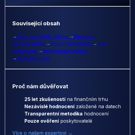
Související obsah
→
Tipy pro výběr půjčky
→
Recenze
poskytovatelů
→
Porovnání půjček
→
Jak
hodnotíme
→
Konsolidace půjček
→
Refinancování
Proč nám důvěřovat
25 let zkušeností
na finančním trhu
Nezávislé hodnocení
založené na datech
Transparentní metodika
hodnocení
Pouze ověření
poskytovatelé
Více o našem expertovi →