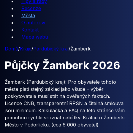
Tipy a rady
Recenze
Města
O autorovi
Kontakt
Mapa webu
Domů
/
Kraje
/
Pardubický kraj
/
Žamberk
Půjčky
Žamberk
2026
Žamberk (Pardubický kraj): Pro obyvatele tohoto
města platí stejný základ jako všude – výběr
poskytovatele musí stát na ověřených faktech.
Licence ČNB, transparentní RPSN a čitelná smlouva
jsou minimum. Kalkulačka a FAQ na této stránce vám
pomohou rychle srovnat nabídky. Krátce o Žamberk:
Město v Podorlicku. (cca 6 000 obyvatel)