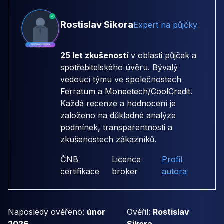
Rostislav Sikora
Expert na půjčky
25 let zkušeností
v oblasti půjček a
spotřebitelského úvěru. Bývalý
vedoucí týmu ve společnostech
Ferratum
a
Moneetech/CoolCredit
.
Každá recenze a hodnocení je
založeno na důkladné analýze
podmínek, transparentnosti a
zkušenostech zákazníků.
ČNB
Licence
Profil
certifikace
broker
autora
Naposledy ověřeno:
únor
Ověřil:
Rostislav
2026
Sikora