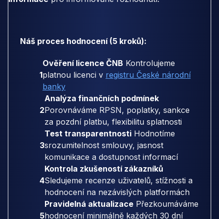
Náš proces hodnocení (5 kroků):
Ověření licence ČNB
Kontrolujeme
1
platnou licenci v
registru České národní
banky
Analýza finančních podmínek
2
Porovnáváme RPSN, poplatky, sankce
za pozdní platbu, flexibilitu splatnosti
Test transparentnosti
Hodnotíme
3
srozumitelnost smlouvy, jasnost
komunikace a dostupnost informací
Kontrola zkušeností zákazníků
4
Sledujeme recenze uživatelů, stížnosti a
hodnocení na nezávislých platformách
Pravidelná aktualizace
Přezkoumáváme
5
hodnocení minimálně každých 30 dní