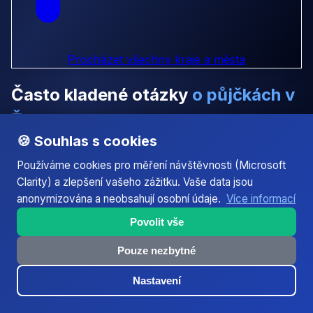
Procházet všechny kraje a města
Často kladené otázky
o půjčkách v
Žamberk
🍪 Souhlas s cookies
Odpovědi na nejčastější dotazy týkající se online
Používáme cookies pro měření návštěvnosti (Microsoft
půjček v Žamberk. Pokud nenajdete odpověď na svou
Clarity) a zlepšení vašeho zážitku. Vaše data jsou
otázku, kontaktujte nás.
anonymizována a neobsahují osobní údaje.
Více informací
Povolit vše
Které digitální platformy jsou v Žamberk
Pouze nezbytné
nejbezpečnější pro žádost o půjčku – Město v
Podorlicku • Pardubický kraj • PSČ 564 01 •
Nastavení
cca 6 000 obyvatel?