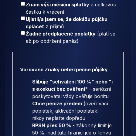
Znám výši měsíční splátky
a celkovou
částku k vrácení
Ujistil/a jsem se, že dokážu půjčku
splácet
z příjmů
Žádné předplacené poplatky
(platí se
až po obdržení peněz)
Varování: Znaky nebezpečné půjčky
Slibuje "schválení 100 %" nebo "i
s exekucí bez ověření"
- seriózní
poskytovatel vždy ověřuje bonitu
Chce peníze předem
(ověřovací
poplatek, aktivační poplatek) -
nikdy neplaťte dopředu
RPSN přes 50 %
- zákonný limit je
50 %, nad tuto hranici jde o lichvu