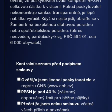
ověřte, že poskytovatel uvádí kompletní RPSN i
celkovou částku k vrácení. Pokud poskytovatel
nekomunikuje sankce transparentně, je lepší
nabídku vyřadit. Když si nejste jistí, obraťte se v
Žamberk na bezplatnou dluhovou poradnu
nebo spotřebitelskou poradnu. (okres
neuveden, pardubicky-kraj, PSČ 564 01, cca
6 000 obyvatel.)
Kontrolní seznam před podpisem
smlouvy
Ověřil/a jsem licenci poskytovatele
v
registru ČNB (www.cnb.cz)
RPSN je pod 40 %
(zákonný
doporučený limit pro běžné půjčky)
Přečetl/a jsem celou smlouvu
včetně
všech příloh a poznámek