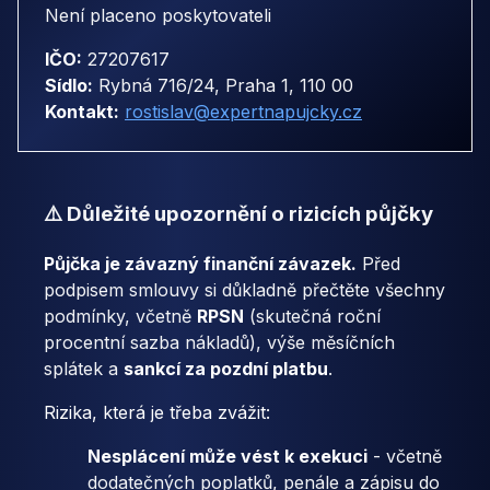
Není placeno poskytovateli
IČO:
27207617
Sídlo:
Rybná 716/24, Praha 1, 110 00
Kontakt:
rostislav@expertnapujcky.cz
⚠️ Důležité upozornění o rizicích půjčky
Půjčka je závazný finanční závazek.
Před
podpisem smlouvy si důkladně přečtěte všechny
podmínky, včetně
RPSN
(skutečná roční
procentní sazba nákladů), výše měsíčních
splátek a
sankcí za pozdní platbu
.
Rizika, která je třeba zvážit:
Nesplácení může vést k exekuci
- včetně
dodatečných poplatků, penále a zápisu do