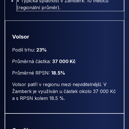
• Typická splatnost v Žamberk: 10 měsíců
(regionální průměr).
Volsor
Podíl trhu:
23%
Průměrná částka:
37 000 Kč
Průměrné RPSN:
18.5%
Volsor patří v regionu mezi nejviditelnější. V
Žamberk je využíván u částek okolo 37 000 Kč
a s RPSN kolem 18.5 %.