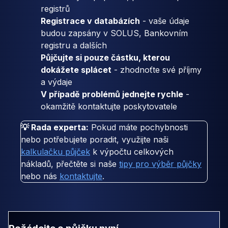
registrů
Registrace v databázích
- vaše údaje
budou zapsány v SOLUS, Bankovním
registru a dalších
Půjčujte si pouze částku, kterou
dokážete splácet
- zhodnoťte své příjmy
a výdaje
V případě problémů jednejte rychle
-
okamžitě kontaktujte poskytovatele
💡 Rada experta:
Pokud máte pochybnosti
nebo potřebujete poradit, využijte naši
kalkulačku půjček
k výpočtu celkových
nákladů, přečtěte si naše
tipy pro výběr půjčky
nebo nás
kontaktujte
.