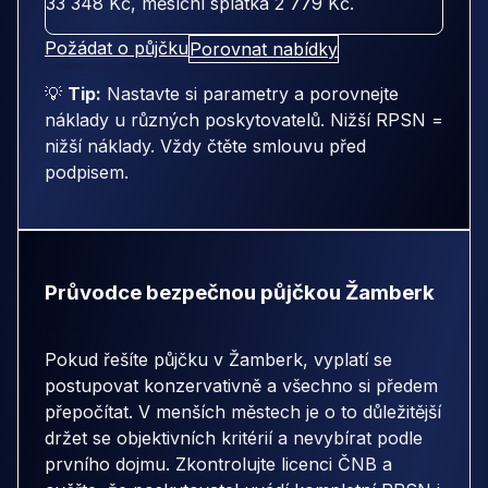
33 348 Kč
, měsíční splátka
2 779 Kč
.
Požádat o půjčku
Porovnat nabídky
💡
Tip:
Nastavte si parametry a porovnejte
náklady u různých poskytovatelů. Nižší RPSN =
nižší náklady. Vždy čtěte smlouvu před
podpisem.
Průvodce bezpečnou půjčkou Žamberk
Pokud řešíte půjčku v Žamberk, vyplatí se
postupovat konzervativně a všechno si předem
přepočítat. V menších městech je o to důležitější
držet se objektivních kritérií a nevybírat podle
prvního dojmu. Zkontrolujte licenci ČNB a