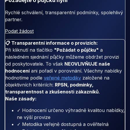
Požádejte o půjčku nyní
Rychlé schválení, transparentní podmínky, spolehlivý
partner.
Podat žádost
📋 Transparentní informace o provizích:
Při kliknutí na tlačítko
"Požádat o půjčku"
a
následném sjednání půjčky můžeme obdržet provizi
od poskytovatele. To však
NEOVLIVŇUJE naše
hodnocení
ani pořadí v porovnání. Všechny nabídky
hodnotíme podle
veřejné metodiky
založené na
objektivních kritériích:
RPSN, podmínky,
transparentnost a zkušenosti zákazníků
.
Naše zásady:
✓ Hodnocení určeno výhradně kvalitou nabídky,
ne výší provize
✓ Metodika veřejně dostupná a ověřitelná