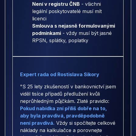
Není v registru ČNB
- všichni
legální poskytovatelé musí mít
licenci
Smlouva s nejasně formulovanými
podmínkami
- vždy musí být jasné
RPSN, splátky, poplatky
Expert rada od Rostislava Sikory
"S 25 lety zkušeností v bankovnictví jsem
viděl tisíce případů předlužení kvůli
neprůhledným půjčkám. Zlaté pravidlo:
Pokud nabídka zní příliš dobře na to,
aby byla pravdivá, pravděpodobně
není pravdivá.
Vždy si spočítejte celkové
náklady na kalkulačce a porovnejte