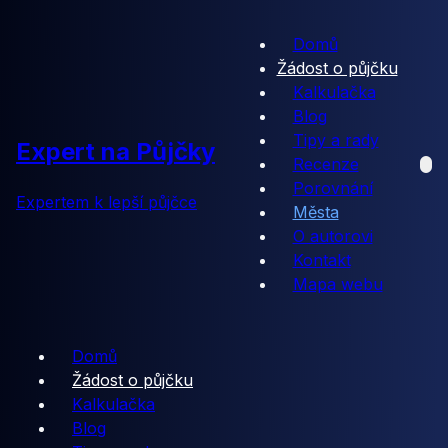
Domů
Žádost o půjčku
Kalkulačka
Blog
Tipy a rady
Expert na Půjčky
Recenze
Porovnání
Expertem k lepší půjčce
Města
O autorovi
Kontakt
Mapa webu
Domů
Žádost o půjčku
Kalkulačka
Blog