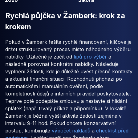
Rychlá půjčka v Žamberk: krok za
krokem
Pokud v Žamberk řešíte rychlé financování, klíčové je
držet strukturovaný proces místo náhodného výběru
nabídky. Užitečné je začít od
tipů pro výběr
a
následně porovnat konkrétní nabídky. Následuje
vyplnění žádosti, kde je důležité uvést přesné kontakty
a aktuální finanční situaci. Rozhodnutí přichází po
automatickém i manuálním ověření, podle
kompletnosti údajů a interních pravidel poskytovatele.
Teprve poté podepište smlouvu a nastavte si hlídání
splátek (např. trvalý příkaz a připomínku). V lokalitě
Žamberk je běžná vyšší aktivita žádostí zejména v
intervalu 9-11 hod. Pokud chcete konzervativní
postup, kombinujte
výpočet nákladů
a
checklist před