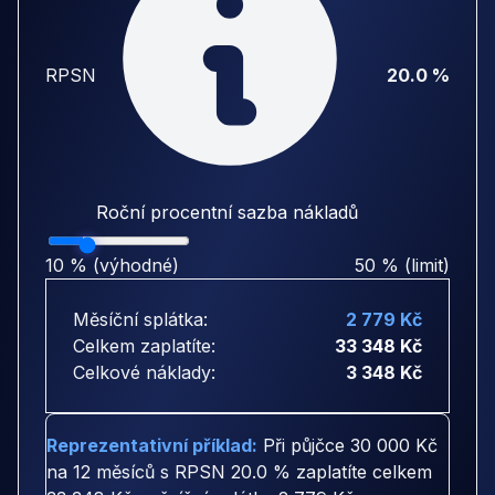
RPSN
20.0 %
Roční procentní sazba nákladů
10 % (výhodné)
50 % (limit)
Měsíční splátka:
2 779 Kč
Celkem zaplatíte:
33 348 Kč
Celkové náklady:
3 348 Kč
Reprezentativní příklad:
Při půjčce
30 000 Kč
na
12 měsíců
s RPSN
20.0 %
zaplatíte celkem