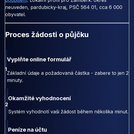
podpisem
. Lokální profil pro Žamberk: okres
neuveden, pardubicky-kraj, PSČ 564 01, cca 6 000
obyvatel.
Proces žádosti o půjčku
Vyplňte online formulář
1
Základní údaje a požadovaná částka - zabere to jen 2
minuty.
Okamžité vyhodnocení
2
Systém vyhodnotí vaši žádost během několika minut.
Peníze na účtu