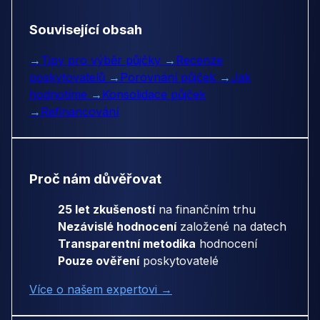
Související obsah
→
Tipy pro výběr půjčky
→
Recenze
poskytovatelů
→
Porovnání půjček
→
Jak
hodnotíme
→
Konsolidace půjček
→
Refinancování
Proč nám důvěřovat
25 let zkušeností
na finančním trhu
Nezávislé hodnocení
založené na datech
Transparentní metodika
hodnocení
Pouze ověření
poskytovatelé
Více o našem expertovi →